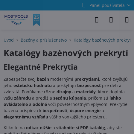
Panel používateľa
Úvod
Bazény a príslušenstvo
Katalógy bazénových prekrytí,
Katalógy bazénových prekrytí
Elegantné Prekrytia
Zabezpečte svoj
bazén
modernými
prekrytiami
, ktoré zvyšujú
jeho
estetickú hodnotu
a poskytujú
bezpečnosť
pre deti a
zvieratá. Ponúkame rôzne
dizajny
a
materiály
, ktoré doplnia
vašu
záhradu
a predĺžia
sezónu kúpania
, pričom sú
ľahko
ovládateľné
a
odolné
voči poveternostným vplyvom. Prekrytie
bazéna prispieva k
bezpečnosti
,
úspore energie
a
elegantnému vzhľadu
vášho vonkajšieho priestoru.
Kliknite na
odkaz nižšie
a
stiahnite si PDF katalóg
, aby ste
mohli začať plánovať svoj vysnívaný projekt už dnes