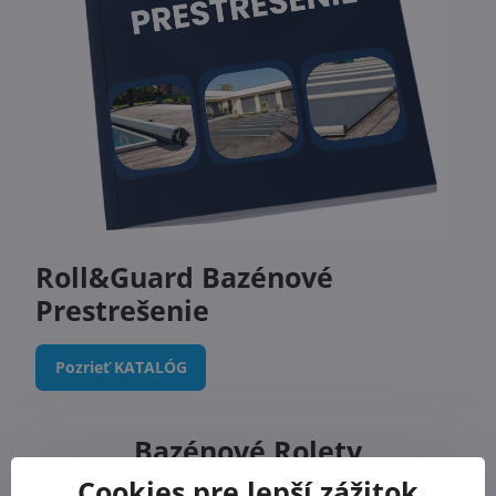
Roll&Guard Bazénové
Prestrešenie
Pozrieť KATALÓG
Bazénové Rolety
Cookies pre lepší zážitok