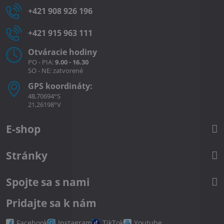
+421 908 926 196
+421 915 963 111
Otváracie hodiny
PO - PIA:
9.00 - 16.30
SO - NE: zatvorené
GPS koordináty:
48,70694°S
21,26198°V
E-shop
Stránky
Spojte sa s nami
Pridajte sa k nám
Facebook
Instagram
TikTok
Youtube