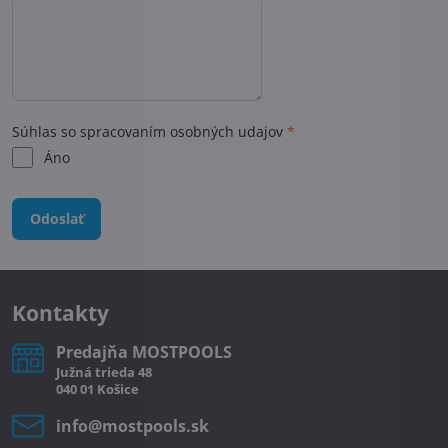
Súhlas so spracovaním osobných udajov
*
Áno
Odoslať
Kontakty
Predajňa MOSTPOOLS
Južná
trieda
48
040 01
Košice
info​@mostpools​.sk