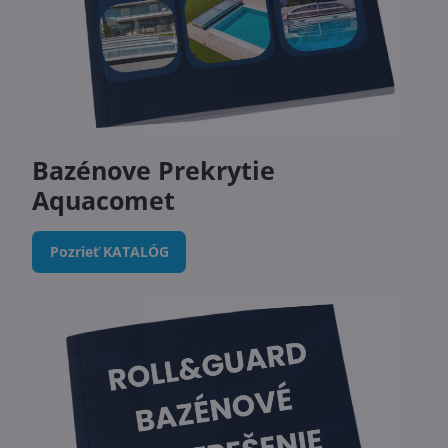
Bazénove Prekrytie
Aquacomet
Pozrieť KATALÓG