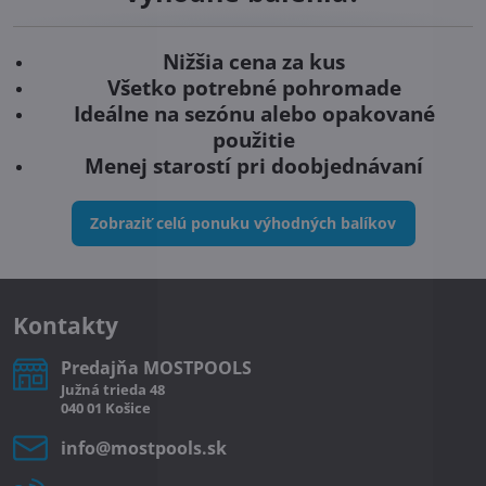
Nižšia cena za kus
Všetko potrebné pohromade
Ideálne na sezónu alebo opakované
použitie
Menej starostí pri doobjednávaní
Zobraziť celú ponuku výhodných balíkov
Kontakty
Predajňa MOSTPOOLS
Južná
trieda
48
040 01
Košice
info​@mostpools​.sk