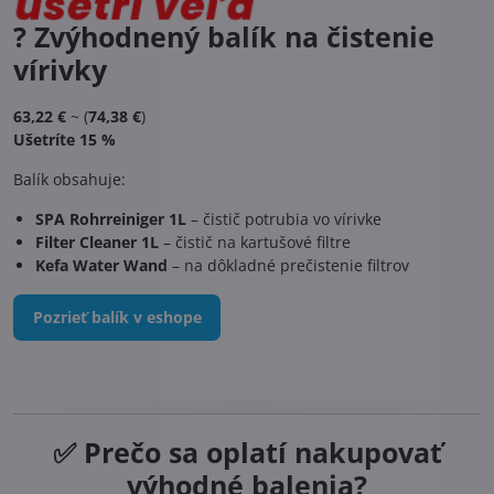
? Zvýhodnený balík na čistenie
vírivky
63,22 €
~ (
74,38 €
)
Ušetríte 15 %
Balík obsahuje:
SPA Rohrreiniger 1L
– čistič potrubia vo vírivke
Filter Cleaner 1L
– čistič na kartušové filtre
Kefa Water Wand
– na dôkladné prečistenie filtrov
Pozrieť balík v eshope
✅ Prečo sa oplatí nakupovať
výhodné balenia?