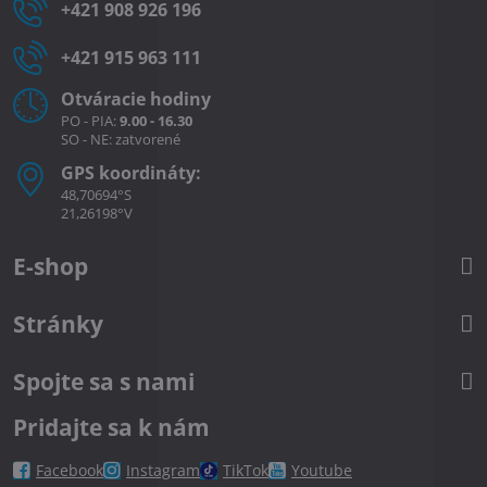
+421 908 926 196
+421 915 963 111
Otváracie hodiny
PO - PIA:
9.00 - 16.30
SO - NE: zatvorené
GPS koordináty:
48,70694°S
21,26198°V
E-shop
Stránky
Spojte sa s nami
Pridajte sa k nám
Facebook
Instagram
TikTok
Youtube