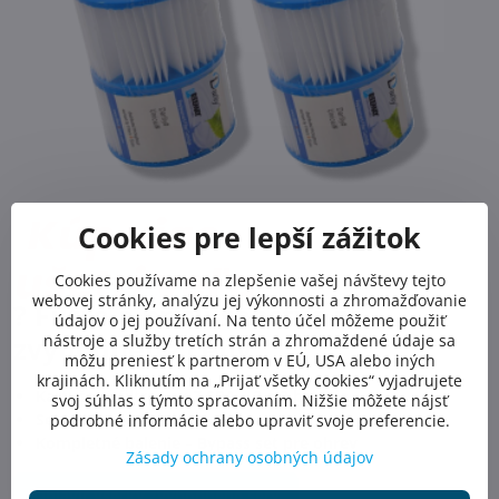
Cookies pre lepší zážitok
Cookies používame na zlepšenie vašej návštevy tejto
webovej stránky, analýzu jej výkonnosti a zhromažďovanie
? Filtre a príslušenstvo za
údajov o jej používaní. Na tento účel môžeme použiť
nástroje a služby tretích strán a zhromaždené údaje sa
zvýhodnené ceny
môžu preniesť k partnerom v EÚ, USA alebo iných
krajinách. Kliknutím na „Prijať všetky cookies“ vyjadrujete
Kartušové filtre Lay-Z SPA – 2 a 3 balenia
svoj súhlas s týmto spracovaním. Nižšie môžete nájsť
Sety PVC tvaroviek a ventilov
podrobné informácie alebo upraviť svoje preferencie.
Kompletné balenie – Bypass set pre ohrev
Zásady ochrany osobných údajov
Objaviť všetky zvýhodnené sety