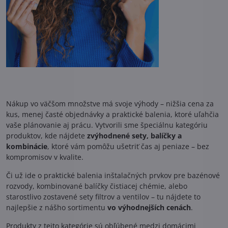
Nákup vo väčšom množstve má svoje výhody – nižšia cena za
kus, menej časté objednávky a praktické balenia, ktoré uľahčia
vaše plánovanie aj prácu. Vytvorili sme špeciálnu kategóriu
produktov, kde nájdete
zvýhodnené sety, balíčky a
kombinácie
, ktoré vám pomôžu ušetriť čas aj peniaze – bez
kompromisov v kvalite.
Či už ide o praktické balenia inštalačných prvkov pre bazénové
rozvody, kombinované balíčky čistiacej chémie, alebo
starostlivo zostavené sety filtrov a ventilov – tu nájdete to
najlepšie z nášho sortimentu
vo výhodnejších cenách
.
Produkty z tejto kategórie sú obľúbené medzi domácimi