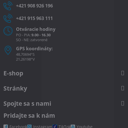
+421 908 926 196
+421 915 963 111
Otváracie hodiny
PO - PIA:
9.00 - 16.30
SO - NE: zatvorené
GPS koordináty:
48,70694°S
21,26198°V
E-shop
Stránky
Spojte sa s nami
Pridajte sa k nám
Facebook
Instagram
TikTok
Youtube