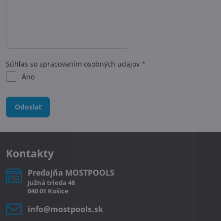
Súhlas so spracovaním osobných udajov
*
Áno
Odoslať
Kontakty
Predajňa MOSTPOOLS
Južná
trieda
48
040 01
Košice
info​@mostpools​.sk