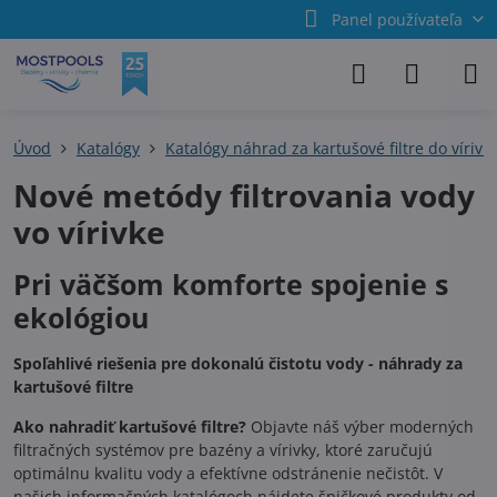
Panel používateľa
Úvod
Katalógy
Katalógy náhrad za kartušové filtre do vírivi
Nové metódy filtrovania vody
vo vírivke
Pri väčšom komforte spojenie s
ekológiou
Spoľahlivé riešenia pre dokonalú čistotu vody - náhrady za
kartušové filtre
Ako nahradiť kartušové filtre?
Objavte náš výber moderných
filtračných systémov pre bazény a vírivky, ktoré zaručujú
optimálnu kvalitu vody a efektívne odstránenie nečistôt. V
našich informačných katalógoch nájdete špičkové produkty od