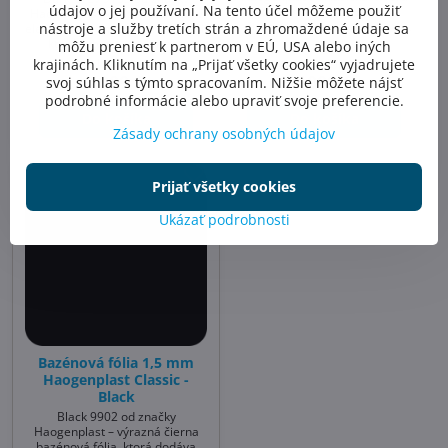
údajov o jej používaní. Na tento účel môžeme použiť
bazénová fólia so sviežim a
Haogenplast – bazénová fólia v
čistým vzhľadom, ktorá patrí
nástroje a služby tretích strán a zhromaždené údaje sa
elegantnom tmavosivom odtieni,
medzi najobľúbenejšie odtiene v
ktorá vytvára moderný a
môžu preniesť k partnerom v EÚ, USA alebo iných
bazénovom dizajne. Tento
sofistikovaný vzhľad vody s
krajinách. Kliknutím na „Prijať všetky cookies“ vyjadrujete
Skladom
Skladom
univerzálny modrý tón vytvára
hlbším farebným efektom. Tento
1009 €
1009 €
svoj súhlas s týmto spracovaním. Nižšie môžete nájsť
prirodzený efekt priezračnej
odtieň je ideálny pre
podrobné informácie alebo upraviť svoje preferencie.
vody a hodí sa do každého typu
minimalistické, mestské alebo
prostredia.
Do košíka
Do košíka
luxusne ladené priestory, kde sa
Zásady ochrany osobných údajov
kladie dôraz na dizajn.
Prijať všetky cookies
Ukázať podrobnosti
Bazénová fólia 1,5 mm
Haogenplast Classic -
Black
Black 9902 od značky
Haogenplast – výrazná čierna
bazénová fólia, ktorá dodáva