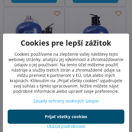
Cookies pre lepší zážitok
Cookies používame na zlepšenie vašej návštevy tejto
webovej stránky, analýzu jej výkonnosti a zhromažďovanie
údajov o jej používaní. Na tento účel môžeme použiť
TRITON NEO TR40
TRITON NEO TR100
nástroje a služby tretích strán a zhromaždené údaje sa
CLEARPRO, d= 480 mm, 6-
CLEARPRO, d= 762 mm, 6-
môžu preniesť k partnerom v EÚ, USA alebo iných
cestný bočný ventil
cestný horný ventil
krajinách. Kliknutím na „Prijať všetky cookies“ vyjadrujete
Filtre TRITON NEO CP TR -
Filtre TRITON NEO-C-PRO TR sú
svoj súhlas s týmto spracovaním. Nižšie môžete nájsť
vyrobené zo sklenených vlákien,
vyrobené zo sklených vlákien,
podrobné informácie alebo upraviť svoje preferencie.
vystužené polyesterovou
bezšvové, vystužené
vrstvou, technológia ClearPro,
polyesterovou vrstvou, vybavené
Zásady ochrany osobných údajov
bočný ventil, manometer
6-cestným TOP ventilom s
Skladom
Skladom
manometrom, namontované na
1022,62 €
1409,42 €
podstavci.Maximálny prac
Prijať všetky cookies
Do košíka
Do košíka
Ukázať podrobnosti