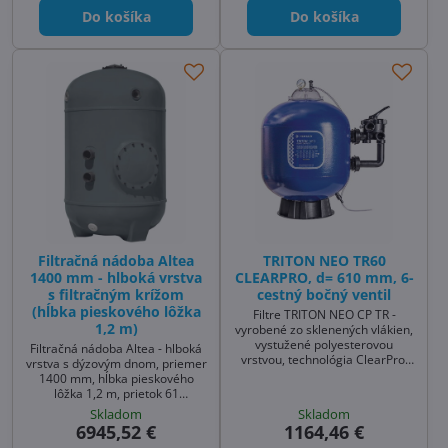
Do košíka
Do košíka
Filtračná nádoba Altea
TRITON NEO TR60
1400 mm - hlboká vrstva
CLEARPRO, d= 610 mm, 6-
s filtračným krížom
cestný bočný ventil
(hĺbka pieskového lôžka
Filtre TRITON NEO CP TR -
1,2 m)
vyrobené zo sklenených vlákien,
vystužené polyesterovou
Filtračná nádoba Altea - hlboká
vrstvou, technológia ClearPro,
vrstva s dýzovým dnom, priemer
bočný ventil, manometer
1400 mm, hĺbka pieskového
lôžka 1,2 m, prietok 61
m3/hodinu.
Skladom
Skladom
6945,52 €
1164,46 €