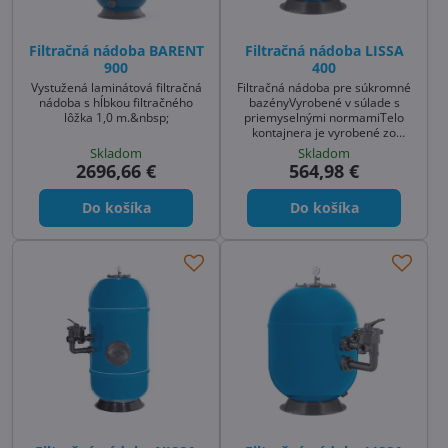
Filtračná nádoba BARENT
Filtračná nádoba LISSA
900
400
Vystužená laminátová filtračná
Filtračná nádoba pre súkromné
nádoba s hĺbkou filtračného
bazényVyrobené v súlade s
lôžka 1,0 m.&nbsp;
priemyselnými normamiTelo
kontajnera je vyrobené zo
zosilneného skleneného vlákna
Skladom
Skladom
a má aj povrchovú úpravu
2696,66 €
564,98 €
odolnú voči UV žia
Do košíka
Do košíka