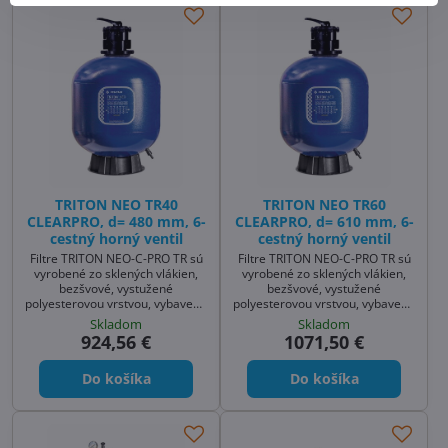
TRITON NEO TR40
TRITON NEO TR60
CLEARPRO, d= 480 mm, 6-
CLEARPRO, d= 610 mm, 6-
cestný horný ventil
cestný horný ventil
Filtre TRITON NEO-C-PRO TR sú
Filtre TRITON NEO-C-PRO TR sú
vyrobené zo sklených vlákien,
vyrobené zo sklených vlákien,
bezšvové, vystužené
bezšvové, vystužené
polyesterovou vrstvou, vybavené
polyesterovou vrstvou, vybavené
6-cestným horným ventilom s
6-cestným TOP ventilom s
Skladom
Skladom
manometrom, namontované na
manometrom, namontované na
924,56 €
1071,50 €
základni.Maximálny
podstavci.Maximálny prac
Do košíka
Do košíka