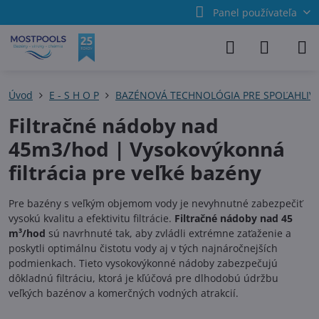
Panel používateľa
Úvod
E - S H O P
BAZÉNOVÁ TECHNOLÓGIA PRE SPOĽAHLIV
Filtračné nádoby nad
45m3/hod | Vysokovýkonná
filtrácia pre veľké bazény
Pre bazény s veľkým objemom vody je nevyhnutné zabezpečiť
vysokú kvalitu a efektivitu filtrácie.
Filtračné nádoby nad 45
m³/hod
sú navrhnuté tak, aby zvládli extrémne zaťaženie a
poskytli optimálnu čistotu vody aj v tých najnáročnejších
podmienkach. Tieto vysokovýkonné nádoby zabezpečujú
dôkladnú filtráciu, ktorá je kľúčová pre dlhodobú údržbu
veľkých bazénov a komerčných vodných atrakcií.