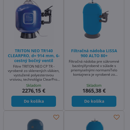
TRITON NEO TR140
Filtračná nádoba LISSA
CLEARPRO, d= 914 mm, 6-
900 ALTO 80+
cestný bočný ventil
Filtračná nádoba pre súkromné
bazényVyrobené v súlade s
Filtre TRITON NEO CP TR -
priemyselnými normamiTelo
vyrobené zo sklenených vlákien,
kontajnera je vyrobené zo
vystužené polyesterovou
zosilneného skleneného vlákna
vrstvou, technológia ClearPro,
a má aj povrchovú úpravu
bočný ventil, manometer
Skladom
Skladom
odolnú voči UV žia
2276,15 €
1865,38 €
Do košíka
Do košíka