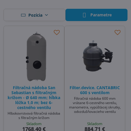
Parametre
Pozícia
Filtračná nádoba San
Filter.device. CANTABRIC
Sebastian s filtračným
600 s ventilom
krížom - Ø 640 mm; hĺbka
Filtračná nádoba 600 mm
lôžka 1,0 m; bez 6-
vrátane 6-cestného ventilu,
manometra, vypúšťacej skrutky,
cestného ventilu
odvzdušňovacieho ventilu
Hlbokovrstvová filtračná nádoba
s filtračným krížom
Skladom
Skladom
1768,40 €
884,71 €