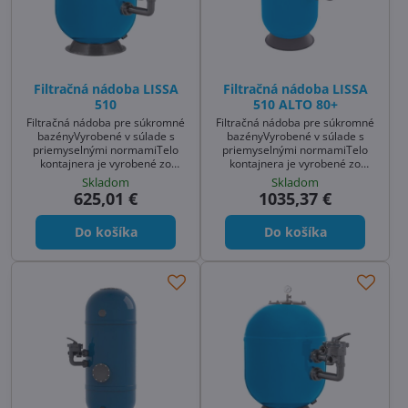
Filtračná nádoba LISSA
Filtračná nádoba LISSA
510
510 ALTO 80+
Filtračná nádoba pre súkromné
Filtračná nádoba pre súkromné
bazényVyrobené v súlade s
bazényVyrobené v súlade s
priemyselnými normamiTelo
priemyselnými normamiTelo
kontajnera je vyrobené zo
kontajnera je vyrobené zo
zosilneného skleneného vlákna
zosilneného skleneného vlákna
Skladom
Skladom
a má aj povrchovú úpravu
a má aj povrchovú úpravu
625,01 €
1035,37 €
odolnú voči UV žia
odolnú voči UV žia
Do košíka
Do košíka