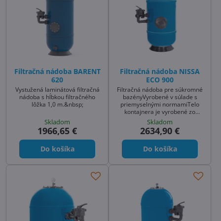
Filtračná nádoba BARENT
Filtračná nádoba NISSA
620
ECO 900
Vystužená laminátová filtračná
Filtračná nádoba pre súkromné
nádoba s hĺbkou filtračného
bazényVyrobené v súlade s
lôžka 1,0 m.&nbsp;
priemyselnými normamiTelo
kontajnera je vyrobené zo
zosilneného skleneného vlákna
Skladom
Skladom
a má aj povrchovú úpravu
1966,65 €
2634,90 €
odolnú voči UV žia
Do košíka
Do košíka