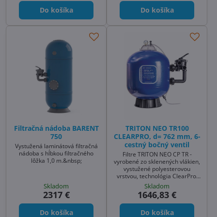
Do košíka
Do košíka
Filtračná nádoba BARENT
TRITON NEO TR100
750
CLEARPRO, d= 762 mm, 6-
cestný bočný ventil
Vystužená laminátová filtračná
nádoba s hĺbkou filtračného
Filtre TRITON NEO CP TR -
lôžka 1,0 m.&nbsp;
vyrobené zo sklenených vlákien,
vystužené polyesterovou
vrstvou, technológia ClearPro,
bočný ventil, manometer
Skladom
Skladom
2317 €
1646,83 €
Do košíka
Do košíka