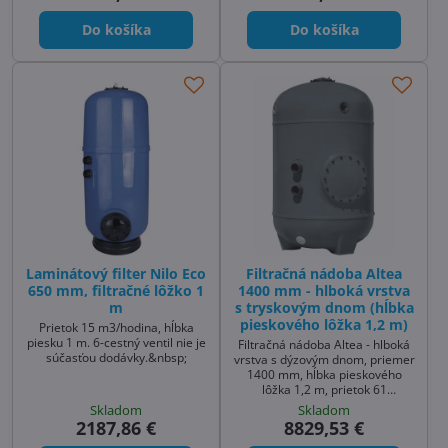
Do košíka
Do košíka
Laminátový filter Nilo Eco
Filtračná nádoba Altea
650 mm, filtračné lôžko 1
1400 mm - hlboká vrstva
m
s tryskovým dnom (hĺbka
pieskového lôžka 1,2 m)
Prietok 15 m3/hodina, hĺbka
piesku 1 m. 6-cestný ventil nie je
Filtračná nádoba Altea - hlboká
súčasťou dodávky.&nbsp;
vrstva s dýzovým dnom, priemer
1400 mm, hĺbka pieskového
lôžka 1,2 m, prietok 61
m3/hodinu.
Skladom
Skladom
2187,86 €
8829,53 €