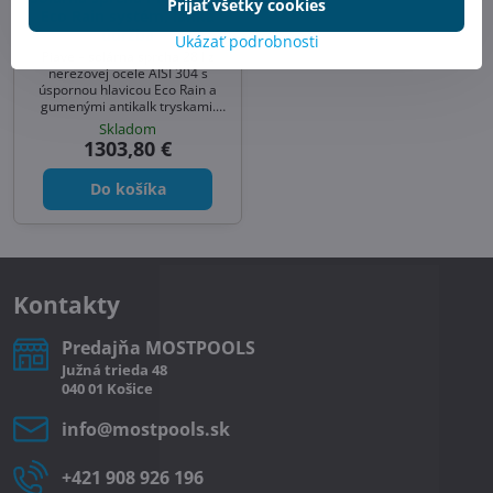
Prijať všetky cookies
Eco Rain systém, ľahká
údržba
Ukázať podrobnosti
Piave – solárna sprcha 28 l z
nerezovej ocele AISI 304 s
úspornou hlavicou Eco Rain a
gumenými antikalk tryskami.
Moderný vzhľad, ľahká údržba a
Skladom
jednoduchá montáž. Ideálna
1303,80 €
sprcha k bazénu aj solárna
sprcha do záhrady.
Do košíka
Kontakty
Predajňa MOSTPOOLS
Južná
trieda
48
040 01
Košice
info​@mostpools​.sk
+421 908 926 196