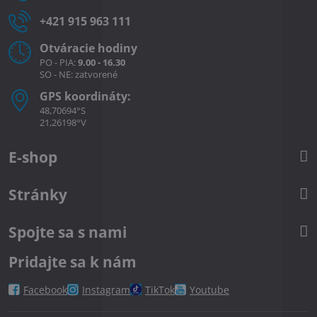
+421 915 963 111
Otváracie hodiny
PO - PIA:
9.00 - 16.30
SO - NE: zatvorené
GPS koordináty:
48,70694°S
21,26198°V
E-shop
Stránky
Spojte sa s nami
Pridajte sa k nám
Facebook
Instagram
TikTok
Youtube