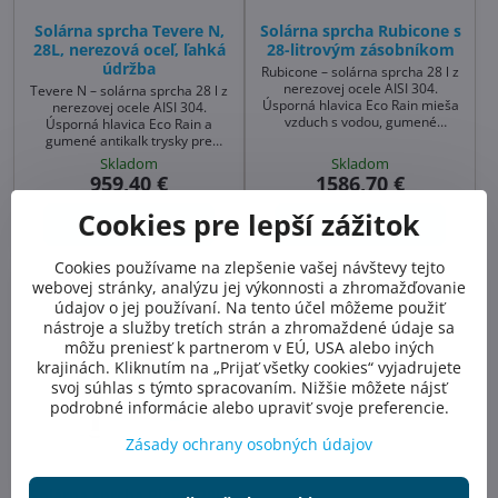
Solárna sprcha Tevere N,
Solárna sprcha Rubicone s
28L, nerezová oceľ, ľahká
28-litrovým zásobníkom
údržba
Rubicone – solárna sprcha 28 l z
nerezovej ocele AISI 304.
Tevere N – solárna sprcha 28 l z
Úsporná hlavica Eco Rain mieša
nerezovej ocele AISI 304.
vzduch s vodou, gumené
Úsporná hlavica Eco Rain a
antikalk trysky uľahčujú údržbu.
gumené antikalk trysky pre
Moderný vzhľad, jednoduchá
ľahkú údržbu. Moderný vzhľad,
Skladom
Skladom
montáž – ideálna sprcha k
jednoduchá montáž – ideálna
959,40 €
1586,70 €
bazénu aj do záhrady.
sprcha k bazénu aj solárna
sprcha do záhrady.
Cookies pre lepší zážitok
Do košíka
Do košíka
Cookies používame na zlepšenie vašej návštevy tejto
webovej stránky, analýzu jej výkonnosti a zhromažďovanie
údajov o jej používaní. Na tento účel môžeme použiť
nástroje a služby tretích strán a zhromaždené údaje sa
môžu preniesť k partnerom v EÚ, USA alebo iných
krajinách. Kliknutím na „Prijať všetky cookies“ vyjadrujete
svoj súhlas s týmto spracovaním. Nižšie môžete nájsť
podrobné informácie alebo upraviť svoje preferencie.
Zásady ochrany osobných údajov
Solárna sprcha Piave, 28L,