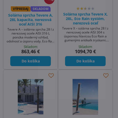
VÝPREDAJ
SKLADOM
Solárna sprcha Tevere X,
Solárna sprcha Tevere A,
28L, Eco Rain systém,
28L kapacita, nerezová
nerezová oceľ
oceľ AISI 316
Tevere X – solárna sprcha 28 l z
Tevere A – solárna sprcha 28 l z
nerezovej ocele AISI 304 s
nerezovej ocele AISI 316 L
úspornou hlavicou Eco Rain a
ponúka moderný vzhľad,
gumenými antikalk tryskami.
odolnosť a úsporu vody. Eco Rain
Moderný vzhľad, odolná
hlavica šetrí spotrebu, gumené
Skladom
Skladom
konštrukcia a jednoduchá
antikalk trysky uľahčujú čistenie.
863,46 €
1094,70 €
montáž. Ideálna sprcha k
Ideálna záhradná sprcha
bazénu aj solárna sprcha do
solárna aj sprcha k bazénu.
záhrady.
Do košíka
Do košíka