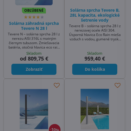
Solárna sprcha Tevere B,
OBĽÚBENÉ
28L kapacita, ekologické
šetrenie vody
Solárna záhradná sprcha
Tevere B – solárna sprcha 28 l z
Tevere N 28 l
nerezovej ocele AISI 304.
Tevere N – solárna sprcha 28 l z
Úsporná hlavica Eco Rain mieša
nerezu AISI 316L s matným
vzduch s vodou, gumené trysky
čiernym tubusom. Zmiešavacia
(antikalk) zjednodušujú čistenie.
batéria, otočná hlavica eco rain
Moderný dizajn, jednoduchá
s mäkkými antikalk tryskami a
montáž – ideálna sprcha k
Skladom
Skladom
nádobka na mydlo. Kompaktná
bazénu a solárna sprcha do
od 809,75 €
959,40 €
záhradná sprcha solárna k
záhrady.
bazénu aj na terasu. Základná
Zobraziť
Do košíka
čierna: 790 €, farby na
objednávku +250 € (~14 dní).
10%