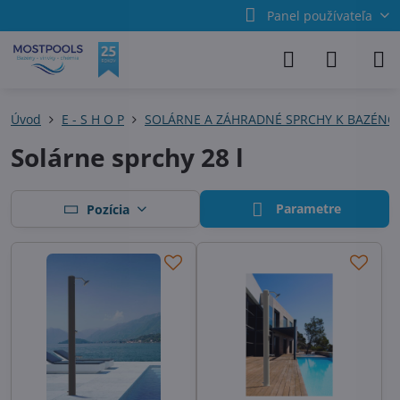
Panel používateľa
Úvod
E - S H O P
SOLÁRNE A ZÁHRADNÉ SPRCHY K BAZÉN
Solárne sprchy 28 l
Parametre
Pozícia