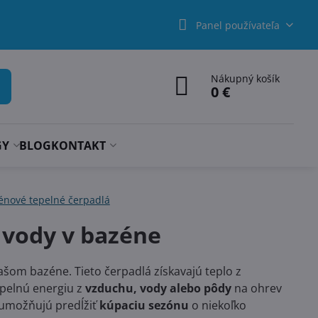
Panel používateľa
Nákupný košík
0 €
GY
BLOG
KONTAKT
énové tepelné čerpadlá
 vody v bazéne
ašom bazéne. Tieto čerpadlá získavajú teplo z
epelnú energiu z
vzduchu, vody alebo pôdy
na ohrev
umožňujú predĺžiť
kúpaciu sezónu
o niekoľko