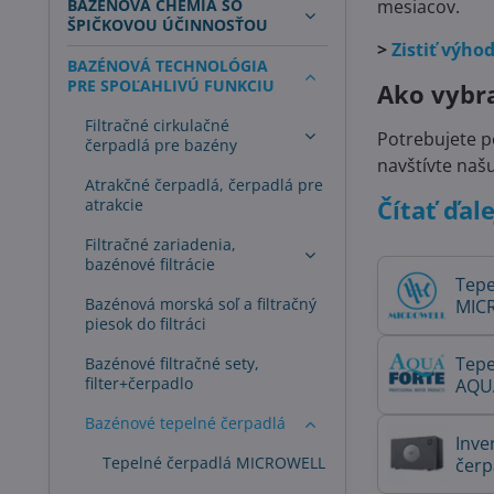
BAZÉNOVÁ CHÉMIA SO
mesiacov.
ŠPIČKOVOU ÚČINNOSŤOU
>
Zistiť výho
BAZÉNOVÁ TECHNOLÓGIA
PRE SPOĽAHLIVÚ FUNKCIU
Ako vybra
Filtračné cirkulačné
Potrebujete p
čerpadlá pre bazény
navštívte na
Atrakčné čerpadlá, čerpadlá pre
Čítať ďalej
atrakcie
Filtračné zariadenia,
bazénové filtrácie
Tepe
Bazénová morská soľ a filtračný
MIC
piesok do filtráci
Tepe
Bazénové filtračné sety,
filter+čerpadlo
AQU
Bazénové tepelné čerpadlá
Invertor
Tepelné čerpadlá MICROWELL
čerp