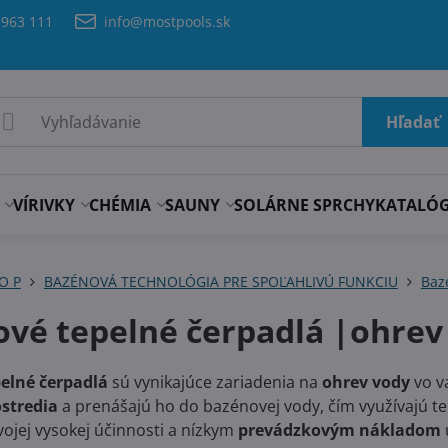
 963 111
info@mostpools.sk
Hľadať
VÍRIVKY
CHÉMIA
SAUNY
SOLÁRNE SPRCHY
KATALÓ
 O P
BAZÉNOVÁ TECHNOLÓGIA PRE SPOĽAHLIVÚ FUNKCIU
Baz
vé tepelné čerpadlá |ohrev
elné čerpadlá
sú vynikajúce zariadenia na
ohrev vody
vo v
ostredia
a prenášajú ho do bazénovej vody, čím využívajú t
vojej vysokej účinnosti a nízkym
prevádzkovým nákladom