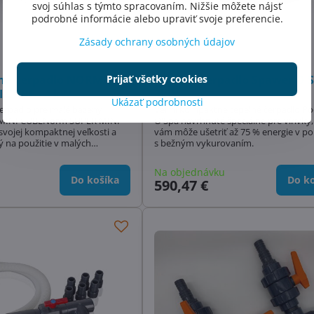
svoj súhlas s týmto spracovaním. Nižšie môžete nájsť
podrobné informácie alebo upraviť svoje preferencie.
Zásady ochrany osobných údajov
lné Čerpadlo NORM
Tepelné čerpadlo Spawer O 
Prijať všetky cookies
 CUBE - 4 kW
3kW
Ukázať podrobnosti
erpadlo pre malé bazény
Veľmi kompaktné tepelné čerpadlo Po
INI CUBENorm SUPER MINI
O'Spa navrhnuté špeciálne pre vírivky,
svojej kompaktnej veľkosti a
vám môže ušetriť až 75 % energie v p
 na použitie v malých
s bežným vykurovaním.
zénoch alebo vírivkách Možno
ládať
Na objednávku
Do košíka
Do ko
590,47 €