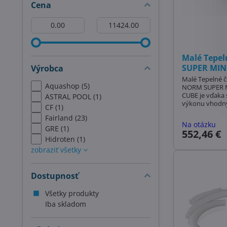
Cena
Od:
Do:
Malé Tepe
SUPER MINI
Výrobca
Malé Tepelné č
Aquashop (5)
NORM SUPER M
CUBE je vďaka 
ASTRAL POOL (1)
výkonu vhodný
CF (1)
súkromných ba
Fairland (23)
ho diaľkovo ov
Na otázku
GRE (1)
552,46 €
Hidroten (1)
zobraziť všetky
Dostupnosť
Všetky produkty
Iba skladom