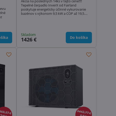
Akcia na posledných 14ks v tejto cene!!!!
Tepelné čerpadlo InverX od Fairland
revu
poskytuje energeticky účinné vykurovanie
elné
bazénov s výkonom 9,5 kW a COP až 19,5.
ez
Ideálne pre bazény s objemom 18-35 m³.
Vhodné pre prevádzku od -20°C do 43°C,
tichá prevádzka s hlučnosťou 36,6-43,4 dB a
ekologické chladivo R32. Teraz v tejto akciovej
cene garantovane najnižšej v celom regióne
Skladom
šíka
Do košíka
strednej Európy.
1426 €
360,37 €
3442,77 €