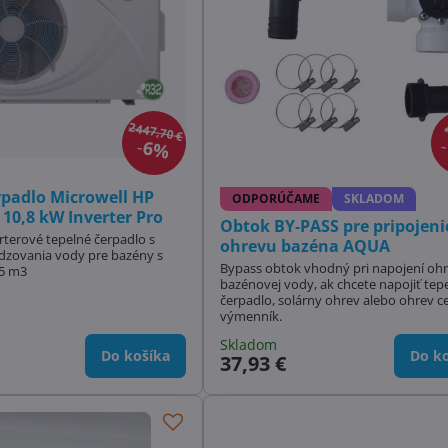
2447,70 €
6%
rpadlo Microwell HP
ODPORÚČAME
SKLADOM
 10,8 kW Inverter Pro
Obtok BY-PASS pre pripojeni
rterové tepelné čerpadlo s
ohrevu bazéna AQUA
dzovania vody pre bazény s
Bypass obtok vhodný pri napojení oh
5 m3
bazénovej vody, ak chcete napojiť tep
čerpadlo, solárny ohrev alebo ohrev c
výmenník.
Skladom
Do košíka
Do ko
37,93 €