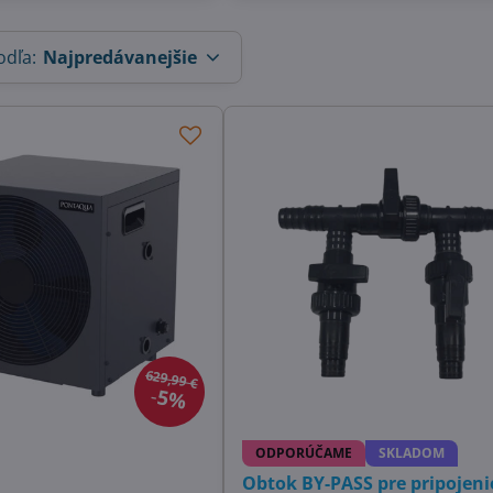
odľa:
Najpredávanejšie
629,99 €
5%
ODPORÚČAME
SKLADOM
Obtok BY-PASS pre pripojeni