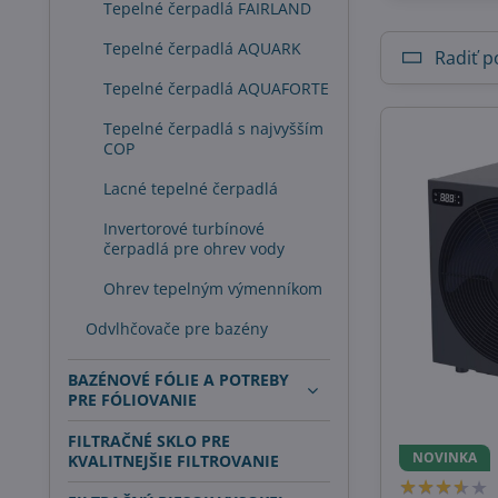
Tepelné čerpadlá FAIRLAND
Tepelné čerpadlá AQUARK
Radiť p
Tepelné čerpadlá AQUAFORTE
Tepelné čerpadlá s najvyšším
COP
Lacné tepelné čerpadlá
Invertorové turbínové
čerpadlá pre ohrev vody
Ohrev tepelným výmenníkom
Odvlhčovače pre bazény
BAZÉNOVÉ FÓLIE A POTREBY
PRE FÓLIOVANIE
FILTRAČNÉ SKLO PRE
NOVINKA
KVALITNEJŠIE FILTROVANIE