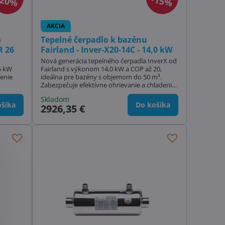
20%
15%
AKCIA
o
Tepelné čerpadlo k bazénu
R 26
Fairland - Inver-X20-14C - 14,0 kW
Nová generácia tepelného čerpadla InverX od
5 kW
Fairland s výkonom 14,0 kW a COP až 20,
denie
ideálna pre bazény s objemom do 50 m³.
Zabezpečuje efektívne ohrievanie a chladenie
ladov s
vody. Vďaka trom inteligentným režimom
Skladom
. Teraz
zaručuje nízku spotrebu energie a tichú
šíka
Do košíka
2926,35 €
prevádzku. Teraz s 20% zľavou!