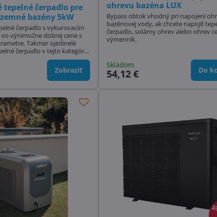
ohrevu bazéna LUX
é tepelné čerpadlo pre
dzemné bazény 5kW
Bypass obtok vhodný pri napojení oh
bazénovej vody, ak chcete napojiť tep
pelné čerpadlo s vykurovacím
čerpadlo, solárny ohrev alebo ohrev c
vo výnimočne dobrej cene s
výmenník.
rametre. Takmer ojedinelé
elné čerpadlo v tejto kategórii.
Skladom
Zobraziť
Do ko
54,12 €
2