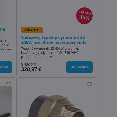
377,61 €
15%
SPA
VÝPREDAJ
Nerezový tepelný výmenník 35-
olex
40kW pre ohrev bazénovej vody
 ktoré
Tepelný výmenník 35-40kW pre ohrev
orovnaní
bazénovej vody: nerez (AISI 316-V4A)
primárne pripojenie
Skladom
šíka
Do košíka
320,97 €