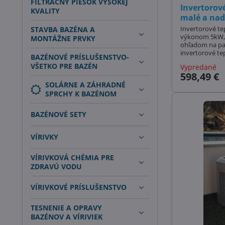
FILTRAČNÝ PIESOK VYSOKEJ
Invertorov
KVALITY
malé a na
Invertorové te
STAVBA BAZÉNA A
výkonom 5kW, 
MONTÁŽNE PRVKY
ohľadom na pa
invertorové tep
BAZÉNOVÉ PRÍSLUŠENSTVO-
Výborné COP!
VŠETKO PRE BAZÉN
Vypredané
598,49 €
SOLÁRNE A ZÁHRADNÉ
SPRCHY K BAZÉNOM
BAZÉNOVÉ SETY
VÍRIVKY
VÍRIVKOVÁ CHÉMIA PRE
ZDRAVÚ VODU
VÍRIVKOVÉ PRÍSLUŠENSTVO
TESNENIE A OPRAVY
BAZÉNOV A VÍRIVIEK