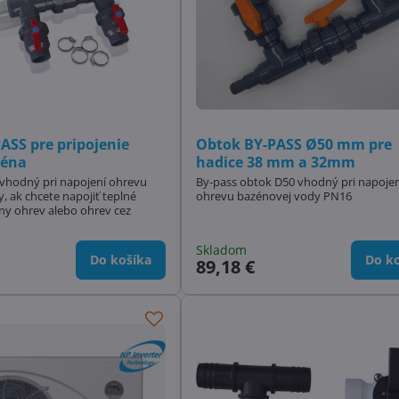
ASS pre pripojenie
Obtok BY-PASS Ø50 mm pre
zéna
hadice 38 mm a 32mm
vhodný pri napojení ohrevu
By-pass obtok D50 vhodný pri napojen
, ak chcete napojiť teplné
ohrevu bazénovej vody PN16
rny ohrev alebo ohrev cez
Skladom
Do košíka
Do ko
89,18 €