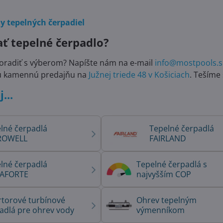
dy tepelných čerpadiel
ť tepelné čerpadlo?
oradiť s výberom? Napíšte nám na e-mail
info@mostpools.s
šu kamennú predajňu na
Južnej triede 48 v Košiciach
. Tešíme
...
lné čerpadlá
Tepelné čerpadlá
ROWELL
FAIRLAND
lné čerpadlá
Tepelné čerpadlá s
AFORTE
najvyšším COP
ové turbínové
Ohrev tepelným
adlá pre ohrev vody
výmenníkom