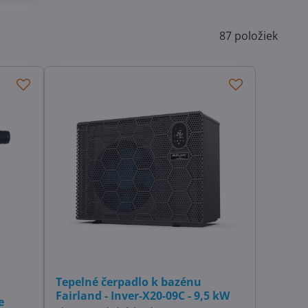
87
položiek
Tepelné čerpadlo k bazénu
Fairland - Inver-X20-09C - 9,5 kW
e