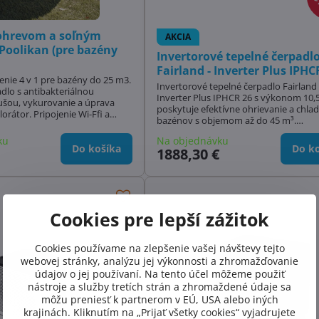
s ohrevom a soľným
AKCIA
oolikan (pre bazény
Invertorové tepelné čerpadl
Fairland - Inverter Plus IPHC
šenie 4 v 1 pre bazény do 25 m3.
Invertorové tepelné čerpadlo Fairland
lo s antibakteriálnou
Inverter Plus IPHCR 26 s výkonom 10,
tušou, vykurovanie a úprava
poskytuje efektívne ohrievanie a chla
lorátor. Pripojenie Wi-Ffi a
bazénov s objemom až do 45 m³.
tredníctvom aplikácie.
Optimalizované pre minimalizáciu nák
ku
Na objednávku
tichým chodom a mobilným ovládaním
Do košíka
Do ko
1888,30 €
s 20% zľavou!
Cookies pre lepší zážitok
Cookies používame na zlepšenie vašej návštevy tejto
webovej stránky, analýzu jej výkonnosti a zhromažďovanie
údajov o jej používaní. Na tento účel môžeme použiť
nástroje a služby tretích strán a zhromaždené údaje sa
môžu preniesť k partnerom v EÚ, USA alebo iných
krajinách. Kliknutím na „Prijať všetky cookies“ vyjadrujete