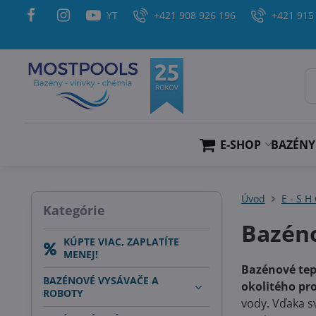
YT
+421 908 926 196
+421 915
E-SHOP
BAZÉNY
Úvod
E - S H
Kategórie
Bazéno
KÚPTE VIAC, ZAPLATÍTE
MENEJ!
Bazénové tep
BAZÉNOVÉ VYSÁVAČE A
okolitého pr
ROBOTY
vody. Vďaka s