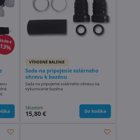
43,99 €
13%
VÝHODNÉ BALENIE
e
Sada na pripojenie solárneho
ohrevu k bazénu
revu
Sada na pripojenie solárneho ohrevu na
elné
vykurovanie bazéna
ez
Skladom
šíka
Do košíka
15,80 €