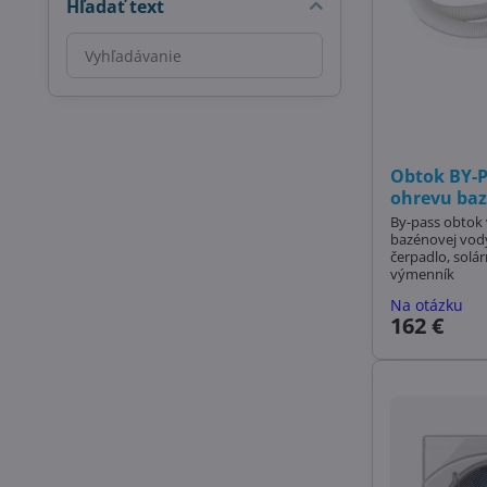
Hľadať text
Prehľadať
výsledky
filtra
fulltextom
Obtok BY-P
ohrevu ba
By-pass obtok 
bazénovej vody
čerpadlo, solá
výmenník
Na otázku
162 €