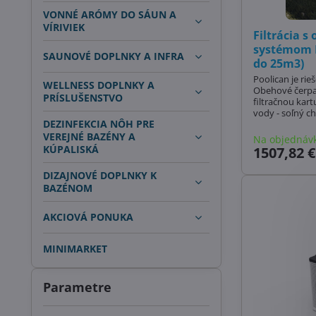
VONNÉ ARÓMY DO SÁUN A
VÍRIVIEK
Filtrácia 
systémom P
SAUNOVÉ DOPLNKY A INFRA
do 25m3)
Poolican je rie
WELLNESS DOPLNKY A
Obehové čerpad
PRÍSLUŠENSTVO
filtračnou kar
vody - soľný ch
DEZINFEKCIA NÔH PRE
ovládanie pros
VEREJNÉ BAZÉNY A
Na objednáv
KÚPALISKÁ
1507,82 €
DIZAJNOVÉ DOPLNKY K
BAZÉNOM
AKCIOVÁ PONUKA
MINIMARKET
Parametre