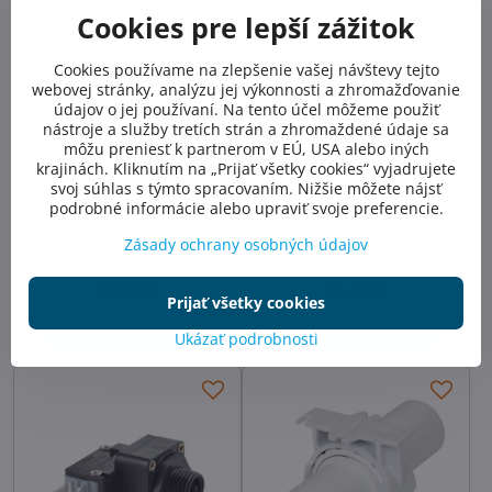
Cookies pre lepší zážitok
Cookies používame na zlepšenie vašej návštevy tejto
webovej stránky, analýzu jej výkonnosti a zhromažďovanie
údajov o jej používaní. Na tento účel môžeme použiť
nástroje a služby tretích strán a zhromaždené údaje sa
môžu preniesť k partnerom v EÚ, USA alebo iných
Hadicový tŕň 3/8" pre
Spätná klapka 1" BLOWER
krajinách. Kliknutím na „Prijať všetky cookies“ vyjadrujete
vírivky a whirlpooly
pre whirlpooly a masážne
svoj súhlas s týmto spracovaním. Nižšie môžete nájsť
vane
Adaptér na hadicu 3/8" RB pre
podrobné informácie alebo upraviť svoje preferencie.
rozvody vo vírivke
Spätná klapka k bloweru 1" - Air
Check Valve pre hydromasážne
Zásady ochrany osobných údajov
vírivky s perličkou: 33,4 mm
Skladom
Skladom
4,41 €
11,35 €
Prijať všetky cookies
Do košíka
Do košíka
Ukázať podrobnosti