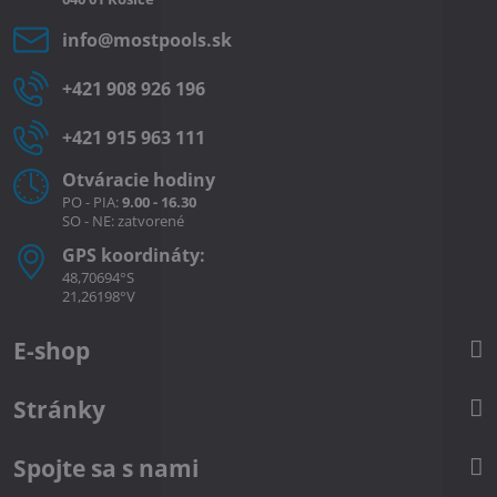
info​@mostpools​.sk
+421 908 926 196
+421 915 963 111
Otváracie hodiny
PO - PIA:
9.00 - 16.30
SO - NE: zatvorené
GPS koordináty:
48,70694°S
21,26198°V
E-shop
Stránky
Spojte sa s nami