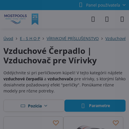
Panel používateľa
Úvod
E - S H O P
VÍRIVKOVÉ PRÍSLUŠENSTVO
Vzduchové 
Vzduchové Čerpadlo |
Vzduchovač pre Vírivky
Oddýchnite si pri perličkovom kúpeli! V tejto kategórii nájdete
vzduchové čerpadlá
a
vzduchovače
pre vírivky, s ktorými ľahko
dosiahnete požadovaný efekt "perličky". Ponúkame rôzne
modely pre rôzne potreby.
Parametre
Pozícia