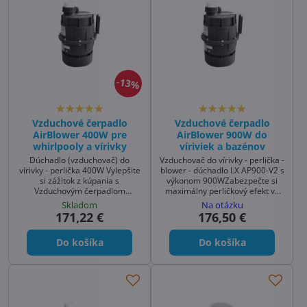
13%
Vzduchové čerpadlo
Vzduchové čerpadlo
AirBlower 400W pre
AirBlower 900W do
whirlpooly a vírivky
víriviek a bazénov
Dúchadlo (vzduchovač) do
Vzduchovač do vírivky - perlička -
vírivky - perlička 400W Vylepšite
blower - dúchadlo LX AP900-V2 s
si zážitok z kúpania s
výkonom 900WZabezpečte si
Vzduchovým čerpadlom
maximálny perličkový efekt vo
AirBlower 400W (model LX
svojej vírivke alebo bazéne s
Skladom
Na otázku
AP400). Toto spoľahlivé
Vzduchovým čerpadlom
171,22 €
176,50 €
dúchadlo je navrhnuté špeciálne
AirBlower 900W. Toto dúchadlo
ako vzduchovač do vírivky,
(model LX AP900-V2) je výkonný
Do košíka
Do košíka
whirlpoolu a hydromasážneho
vzduchovač, ideálny pre
bazéna.
rozsiahlejšie hydromasážne
systémy.