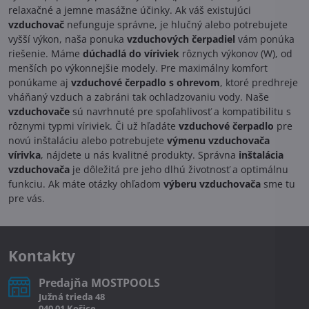
relaxačné a jemne masážne účinky. Ak váš existujúci
vzduchovač
nefunguje správne, je hlučný alebo potrebujete
vyšší výkon, naša ponuka
vzduchových čerpadiel
vám ponúka
riešenie. Máme
dúchadlá do víriviek
rôznych výkonov (W), od
menších po výkonnejšie modely. Pre maximálny komfort
ponúkame aj
vzduchové čerpadlo s ohrevom
, ktoré predhreje
vháňaný vzduch a zabráni tak ochladzovaniu vody. Naše
vzduchovače
sú navrhnuté pre spoľahlivosť a kompatibilitu s
rôznymi typmi víriviek. Či už hľadáte
vzduchové čerpadlo
pre
novú inštaláciu alebo potrebujete
výmenu vzduchovača
vírivka
, nájdete u nás kvalitné produkty. Správna
inštalácia
vzduchovača
je dôležitá pre jeho dlhú životnosť a optimálnu
funkciu. Ak máte otázky ohľadom
výberu vzduchovača
sme tu
pre vás.
Kontakty
Predajňa MOSTPOOLS
Južná
trieda
48
040 01
Košice