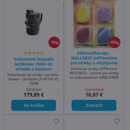
10%
60%
AIRomatherapy -
WELLNESS inSPAration
Vzduchové čerpadlo
pre vírivky a whirlpooly
AirBlower 700W do
Aróma do vírivky inSPAration
víriviek a bazénov
WELLNESS - určené pre vírivky
Vzduchovač do vírivky - perlička -
so vzduchovačom AIRBLOWER
blower - dúchadlo LX AP700-V2
700W
Skladom
Vypredané
179,89 €
16,07 €
Do košíka
Zobraziť