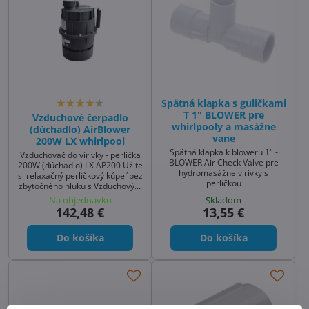
Spätná klapka s guličkami
T 1" BLOWER pre
Vzduchové čerpadlo
whirlpooly a masážne
(dúchadlo) AirBlower
vane
200W LX whirlpool
Spätná klapka k bloweru 1" -
Vzduchovač do vírivky - perlička
BLOWER Air Check Valve pre
200W (dúchadlo) LX AP200 Užite
hydromasážne vírivky s
si relaxačný perličkový kúpeľ bez
perličkou
zbytočného hluku s Vzduchovým
čerpadlom AirBlower 200W
Na objednávku
Skladom
(model LX AP200). Toto
142,48 €
13,55 €
dúchadlo je ideálnou voľbou ako
tichý vzduchovač do vírivky
Do košíka
Do košíka
alebo hydromasážnej vane.