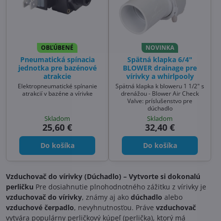
OBĽÚBENÉ
NOVINKA
Pneumatická spínacia
Spätná klapka 6/4"
jednotka pre bazénové
BLOWER drainage pre
atrakcie
vírivky a whirlpooly
Elektropneumatické spínanie
Spätná klapka k bloweru 1 1/2" s
atrakcií v bazéne a vírivke
drenážou - Blower Air Check
Valve: príslušenstvo pre
dúchadlo
Skladom
Skladom
25,60 €
32,40 €
Do košíka
Do košíka
Vzduchovač do vírivky (Dúchadlo) – Vytvorte si dokonalú
perličku
Pre dosiahnutie plnohodnotného zážitku z vírivky je
vzduchovač do vírivky
, známy aj ako
dúchadlo
alebo
vzduchové čerpadlo
, nevyhnutnosťou. Práve
vzduchovač
vytvára populárny perličkový kúpeľ (perlička), ktorý má