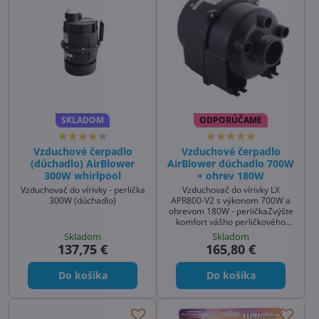
SKLADOM
ODPORÚČAME
Vzduchové čerpadlo
Vzduchové čerpadlo
(dúchadlo) AirBlower
AirBlower dúchadlo 700W
300W whirlpool
+ ohrev 180W
Vzduchovač do vírivky - perlička
Vzduchovač do vírivky LX
300W (dúchadlo)
APR800-V2 s výkonom 700W a
ohrevom 180W - perličkaZvýšte
komfort vášho perličkového
kúpeľa s Vzduchovým čerpadlom
Skladom
Skladom
AirBlower 700W + ohrev 180W.
137,75 €
165,80 €
Tento vzduchovač do vírivky
(model LX APR800-V2) je
Do košíka
Do košíka
výkonné dúchadlo, ktoré posúva
zážitok z kúpania na novú
úroveň.