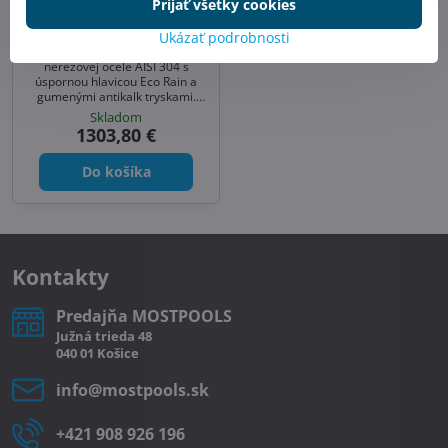
Prijať všetky cookies
Eco Rain systém, ľahká
údržba
Ukázať podrobnosti
Piave – solárna sprcha 28 l z
nerezovej ocele AISI 304 s
úspornou hlavicou Eco Rain a
gumenými antikalk tryskami.
Moderný vzhľad, ľahká údržba a
Skladom
jednoduchá montáž. Ideálna
1303,80 €
sprcha k bazénu aj solárna
sprcha do záhrady.
Do košíka
Kontakty
Predajňa MOSTPOOLS
Južná
trieda
48
040 01
Košice
info​@mostpools​.sk
+421 908 926 196