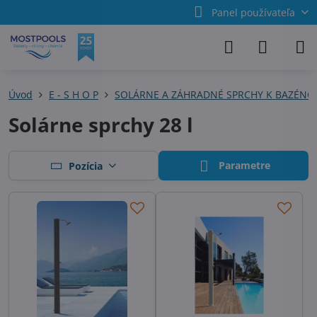
Panel používateľa
Úvod
E - S H O P
SOLÁRNE A ZÁHRADNÉ SPRCHY K BAZÉN
Solárne sprchy 28 l
Parametre
Pozícia