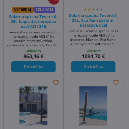
VÝPREDAJ
SKLADOM
Solárna sprcha Tevere X,
Solárna sprcha Tevere A,
28L, Eco Rain systém,
28L kapacita, nerezová
nerezová oceľ
oceľ AISI 316
Tevere X – solárna sprcha 28 l z
Tevere A – solárna sprcha 28 l z
nerezovej ocele AISI 304 s
nerezovej ocele AISI 316 L
úspornou hlavicou Eco Rain a
ponúka moderný vzhľad,
gumenými antikalk tryskami.
odolnosť a úsporu vody. Eco Rain
Moderný vzhľad, odolná
hlavica šetrí spotrebu, gumené
Skladom
Skladom
konštrukcia a jednoduchá
antikalk trysky uľahčujú čistenie.
863,46 €
1094,70 €
montáž. Ideálna sprcha k
Ideálna záhradná sprcha
bazénu aj solárna sprcha do
solárna aj sprcha k bazénu.
záhrady.
Do košíka
Do košíka