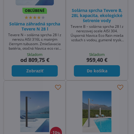
Solárna sprcha Tevere B,
OBĽÚBENÉ
28L kapacita, ekologické
šetrenie vody
Solárna záhradná sprcha
Tevere B – solárna sprcha 28 l z
Tevere N 28 l
nerezovej ocele AISI 304.
Tevere N – solárna sprcha 28 l z
Úsporná hlavica Eco Rain mieša
nerezu AISI 316L s matným
vzduch s vodou, gumené trysky
čiernym tubusom. Zmiešavacia
(antikalk) zjednodušujú čistenie.
batéria, otočná hlavica eco rain
Moderný dizajn, jednoduchá
s mäkkými antikalk tryskami a
montáž – ideálna sprcha k
Skladom
Skladom
nádobka na mydlo. Kompaktná
bazénu a solárna sprcha do
od 809,75 €
959,40 €
záhradná sprcha solárna k
záhrady.
bazénu aj na terasu. Základná
Zobraziť
Do košíka
čierna: 790 €, farby na
objednávku +250 € (~14 dní).
10%