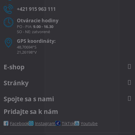
+421 915 963 111
Otváracie hodiny
PO - PIA:
9.00 - 16.30
SO - NE: zatvorené
GPS koordináty:
48,70694°S
21,26198°V
E-shop
Stránky
Spojte sa s nami
Pridajte sa k nám
Facebook
Instagram
TikTok
Youtube