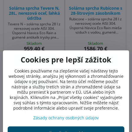
Solárna sprcha Tevere N,
Solárna sprcha Rubicone s
28L, nerezová oceľ, ľahká
28-litrovým zásobníkom
údržba
Rubicone – solárna sprcha 28 l z
nerezovej ocele AISI 304.
Tevere N – solárna sprcha 28 l z
Úsporná hlavica Eco Rain mieša
nerezovej ocele AISI 304.
vzduch s vodou, gumené
Úsporná hlavica Eco Rain a
antikalk trysky uľahčujú údržbu.
gumené antikalk trysky pre
Moderný vzhľad, jednoduchá
ľahkú údržbu. Moderný vzhľad,
Skladom
Skladom
montáž – ideálna sprcha k
jednoduchá montáž – ideálna
959,40 €
1586,70 €
bazénu aj do záhrady.
sprcha k bazénu aj solárna
sprcha do záhrady.
Cookies pre lepší zážitok
Do košíka
Do košíka
Cookies používame na zlepšenie vašej návštevy tejto
webovej stránky, analýzu jej výkonnosti a zhromažďovanie
údajov o jej používaní. Na tento účel môžeme použiť
nástroje a služby tretích strán a zhromaždené údaje sa
môžu preniesť k partnerom v EÚ, USA alebo iných
krajinách. Kliknutím na „Prijať všetky cookies“ vyjadrujete
svoj súhlas s týmto spracovaním. Nižšie môžete nájsť
podrobné informácie alebo upraviť svoje preferencie.
Zásady ochrany osobných údajov
Solárna sprcha Piave, 28L,