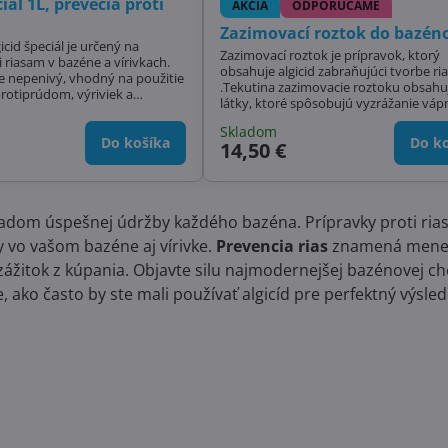
ciál 1L, prevecia proti
AKCIA
ODPORÚČAME
Zazimovací roztok do bazéno
icid špeciál je určený na
Zazimovací roztok je prípravok, ktorý
 riasam v bazéne a vírivkach.
obsahuje algicid zabraňujúci tvorbe rias
 je nepenivý, vhodný na použitie
.Tekutina zazimovacie roztoku obsahuj
rúdom, výriviek a
látky, ktoré spôsobujú vyzrážanie vápnika a
zi . Dôležitá je
kovových prvkov obsiahnutých v bazénovej
multifunkčnými chlórovými
Skladom
vode. Zazimovací roztok zabraňuje
o bezchlórovou dezinfekciou.
Do košíka
Do ko
14,50 €
usadzovaniu vápnika v bazénovej vod
útne nepenivý, vhodný pre
noch s...
ladom úspešnej údržby každého bazéna. Prípravky proti riasa
y vo vašom bazéne aj vírivke.
Prevencia rias
znamená menej s
 zážitok z kúpania. Objavte silu najmodernejšej bazénovej c
, ako často by ste mali používať algicíd pre perfektný výsle