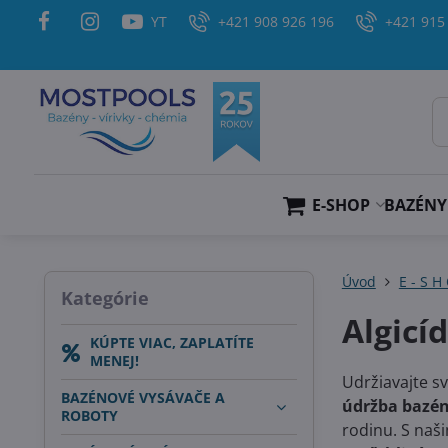
YT
+421 908 926 196
+421 915
E-SHOP
BAZÉNY
Úvod
E - S H
Kategórie
Algicí
KÚPTE VIAC, ZAPLATÍTE
MENEJ!
Udržiavajte s
BAZÉNOVÉ VYSÁVAČE A
údržba bazé
ROBOTY
rodinu. S naš