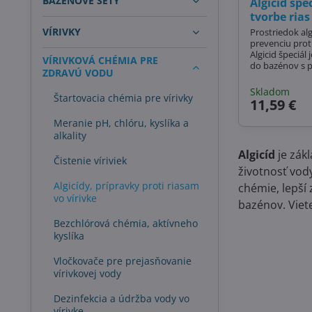
BAZÉNOVÉ SETY
Algicid špe
tvorbe rias
VÍRIVKY
Prostriedok alg
prevenciu proti
Algicid špeciál
VÍRIVKOVÁ CHÉMIA PRE
do bazénov s protip
ZDRAVÚ VODU
swimspa, yakuzi, jacuz
kombinácia s 
Skladom
Štartovacia chémia pre vírivky
tabletami aleb
11,59 €
Obsahuje polymérny kvartérny chlorid
amónny. Absol
Meranie pH, chlóru, kyslíka a
použitie v bazé
alkality
Algicíd
je zák
Čistenie víriviek
životnosť vod
Algicídy, prípravky proti riasam
chémie, lepší
vo vírivke
bazénov. Viete
Bezchlórová chémia, aktívneho
kyslíka
Vločkovače pre prejasňovanie
vírivkovej vody
Dezinfekcia a údržba vody vo
vírivke