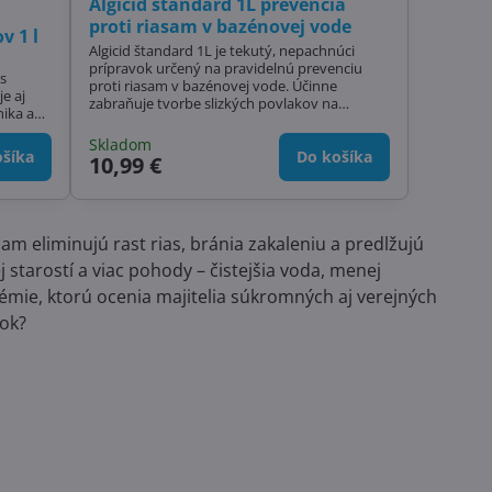
Algicid štandard 1L prevencia
proti riasam v bazénovej vode
v 1 l
Algicid štandard 1L je tekutý, nepachnúci
prípravok určený na pravidelnú prevenciu
proti riasam v bazénovej vode. Účinne
e aj
zabraňuje tvorbe slizkých povlakov na
stenách a dne bazéna a predchádza vzniku
zeleného zákalu. Vďaka svojmu zloženiu sa
Skladom
šíka
výborne dopĺňa s chlórovou aj bezchlórovou
Do košíka
10,99 €
e .
dezinfekciou. Kvôli vyššej penivosti je určený
primárne pre klasické bazény bez protiprúdu.
m eliminujú rast rias, bránia zakaleniu a predlžujú
tarostí a viac pohody – čistejšia voda, menej
hémie, ktorú ocenia majitelia súkromných aj verejných
dok?