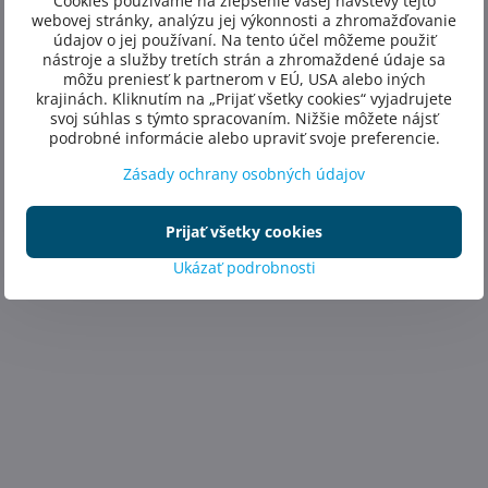
Cookies používame na zlepšenie vašej návštevy tejto
webovej stránky, analýzu jej výkonnosti a zhromažďovanie
údajov o jej používaní. Na tento účel môžeme použiť
nástroje a služby tretích strán a zhromaždené údaje sa
môžu preniesť k partnerom v EÚ, USA alebo iných
krajinách. Kliknutím na „Prijať všetky cookies“ vyjadrujete
svoj súhlas s týmto spracovaním. Nižšie môžete nájsť
podrobné informácie alebo upraviť svoje preferencie.
Zásady ochrany osobných údajov
Prijať všetky cookies
Ukázať podrobnosti