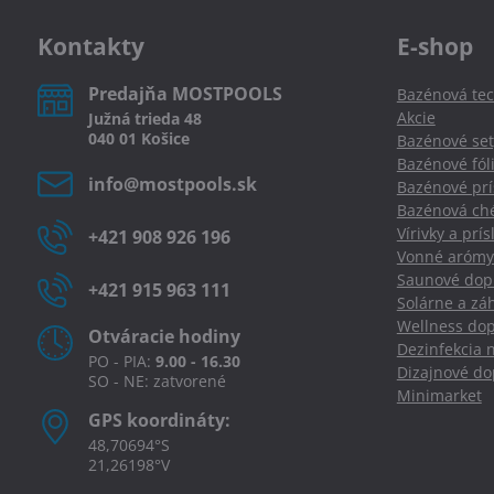
Kontakty
E-shop
Predajňa MOSTPOOLS
Bazénová tec
Akcie
Južná
trieda
48
040 01
Košice
Bazénové set
Bazénové fól
info​@mostpools​.sk
Bazénové prí
Bazénová ché
Vírivky a prí
+421 908 926 196
Vonné arómy
Saunové dopl
+421 915 963 111
Solárne a zá
Wellness dop
Otváracie hodiny
Dezinfekcia 
PO - PIA:
9.00 - 16.30
Dizajnové d
SO - NE: zatvorené
Minimarket
GPS koordináty:
48,70694°S
21,26198°V