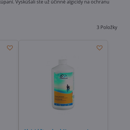
kúpaní. Vyskúšali ste už účinné algicídy na ochranu
3
Položky