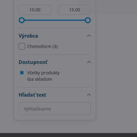
Od:
Do:
Výrobca
Chemoform (3)
Dostupnosť
Všetky produkty
Iba skladom
Hľadať text
Prehľadať
výsledky
filtra
fulltextom