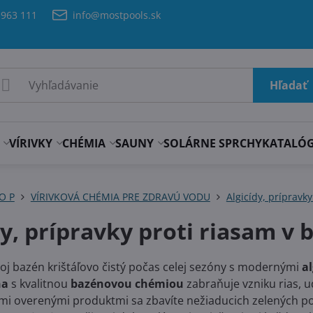
 963 111
info@mostpools.sk
Hľadať
VÍRIVKY
CHÉMIA
SAUNY
SOLÁRNE SPRCHY
KATALÓ
 O P
VÍRIVKOVÁ CHÉMIA PRE ZDRAVÚ VODU
Algicídy, prípravky
dy, prípravky proti riasam v 
voj bazén krištáľovo čistý počas celej sezóny s modernými
a
na
s kvalitnou
bazénovou chémiou
zabraňuje vzniku rias, u
imi overenými produktmi sa zbavíte nežiaducich zelených po