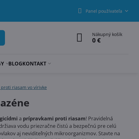
Panel používateľa
Nákupný košík
0 €
GY
BLOG
KONTAKT
 proti riasam vo vírivke
bazéne
lgicídmi
a
prípravkami proti riasam
! Pravidelná
držiava vodu priezračne čistú a bezpečnú pre celú
vlakov aj neviditeľných mikroorganizmov. Stavte na