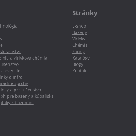
Stránky
hnológia
E-shop
Bazény
y
Vírivky
ie
Chémia
slušenstvo
Sauny
mia a vírivková chémia
Katalógy
slušenstvo
Blogy
 a esencie
Kontakt
nky a Infra
hradné sprchy
lnky a príslušenstvo
nôh pre bazény a kúpaliská
oplnky k bazénom