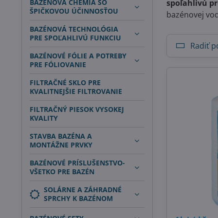
BAZÉNOVÁ CHÉMIA SO
spoľahlivú pr
ŠPIČKOVOU ÚČINNOSŤOU
bazénovej vo
BAZÉNOVÁ TECHNOLÓGIA
PRE SPOĽAHLIVÚ FUNKCIU
Radiť p
BAZÉNOVÉ FÓLIE A POTREBY
PRE FÓLIOVANIE
FILTRAČNÉ SKLO PRE
KVALITNEJŠIE FILTROVANIE
FILTRAČNÝ PIESOK VYSOKEJ
KVALITY
STAVBA BAZÉNA A
MONTÁŽNE PRVKY
BAZÉNOVÉ PRÍSLUŠENSTVO-
VŠETKO PRE BAZÉN
SOLÁRNE A ZÁHRADNÉ
SPRCHY K BAZÉNOM