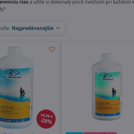
evenciu rias
a užite si dokonalý pocit sviežosti pri každom 
dy?
odľa:
Najpredávanejšie
16,20 €
28%