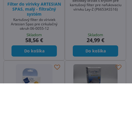
Bestway držiak s krytom pre
Filter do vírivky ARTESIAN
kartušový filter pre nafukovaciu
SPAS, malý - filtračný
vírivku Lay-Z (P6653ASS16)
systém
Kartušový filter do víriviek
Artesian Spas pre cirkulačný
okruh 06-0055-12
Skladom
Skladom
58,56 €
24,99 €
Do košíka
Do košíka
9%
ODPORÚČAME
NOVINKA
INTEX S1 filtračná náplň