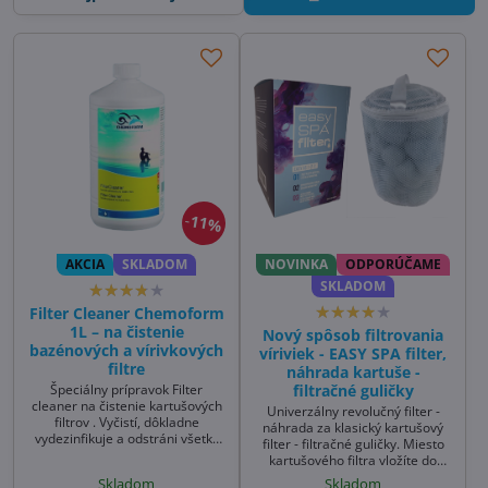
11%
AKCIA
SKLADOM
NOVINKA
ODPORÚČAME
SKLADOM
Filter Cleaner Chemoform
1L – na čistenie
Nový spôsob filtrovania
bazénových a vírivkových
víriviek - EASY SPA filter,
filtre
náhrada kartuše -
filtračné guličky
Špeciálny prípravok Filter
cleaner na čistenie kartušových
Univerzálny revolučný filter -
filtrov . Vyčistí, dôkladne
náhrada za klasický kartušový
vydezinfikuje a odstráni všetky
filter - filtračné guličky. Miesto
nežiadúce nečistoty. Ako vyčistiť
kartušového filtra vložíte do
vírivkový filter? Použite prípravok
filtračnej šachty sieťku s
Skladom
Skladom
Filtercleaner, budte nadmieru