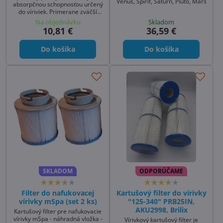
Venus, Spirit, Saturn, Pluto, Mars
absorpčnou schopnosťou určený
do víriviek. Primerane zväčší
svoj objem, aby nasal všetky
Na objednávku
Skladom
nečistoty z vírivky pri
10,81 €
36,59 €
hydromasážnom kúpeli.
Do košíka
Do košíka
SKLADOM
ODPORÚČAME
Filter do nafukovacej
Kartušový filter do vírivky
vírivky mSpa (set 2 ks)
"125-340" PRB25IN,
AKU2998, Brilix
Kartušový filter pre nafukovacie
vírivky mSpa - náhradná vložka -
Vírivkový kartušový filter je