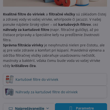
Kvalitné filtre do víriviek
a
filtračné vložky
sú základom čistej
a zdravej vody vo vašej vírivke, whirlpoole či jacuzzi. V našej
ponuke nájdete široký výber – od
kartušových filtrov
, cez
náhrady za kartušové filtre
(napr. filtračné guličky), až po
čistiace prípravky a špeciálne kefy na predĺženie životnosti
filtra.
Správna filtrácia vírivky
je nevyhnutná nielen pre čistotu, ale
aj pre vaše zdravie a komfort pri kúpaní. Pravidelná výmena a
údržba filtračnej vložky zabraňuje usadzovaniu nečistôt,
mastnoty a baktérií, vďaka čomu bude voda vo vašej vírivke
vždy
krištáľovo číra
.
Kartušové filtre do víriviek
Náhrady za kartušové filtre do víriviek
Parametre
Najpredávanejšie