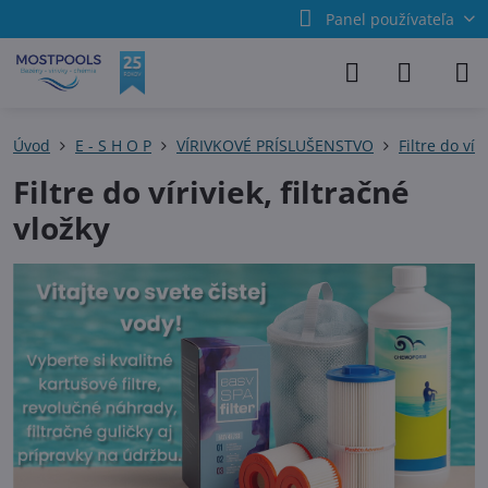
Panel používateľa
Úvod
E - S H O P
VÍRIVKOVÉ PRÍSLUŠENSTVO
Filtre do vír
Filtre do víriviek, filtračné
vložky