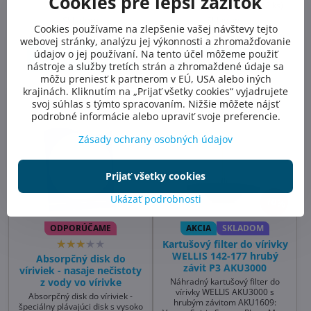
Cookies pre lepší zážitok
INTEX S1 Ø110xH70mm (2 ks)
Skladom
Skladom
Cookies používame na zlepšenie vašej návštevy tejto
61,49 €
19,99 €
webovej stránky, analýzu jej výkonnosti a zhromažďovanie
údajov o jej používaní. Na tento účel môžeme použiť
Do košíka
Do košíka
nástroje a služby tretích strán a zhromaždené údaje sa
môžu preniesť k partnerom v EÚ, USA alebo iných
krajinách. Kliknutím na „Prijať všetky cookies“ vyjadrujete
svoj súhlas s týmto spracovaním. Nižšie môžete nájsť
podrobné informácie alebo upraviť svoje preferencie.
Zásady ochrany osobných údajov
Prijať všetky cookies
Ukázať podrobnosti
10%
ODPORÚČAME
AKCIA
SKLADOM
Kartušový filter do vírivky
WELLIS 142-177 hrubý
Absorpčný disk do
závit P3 AKU3000
víriviek - nasaje nečistoty
Náhradný kartušový filter do
z vody vo vírivke
vírivky WELLIS AKU3000 s
Absorpčný disk do víriviek -
hrubým závitom AKU1609:
špeciálny plávajúci disk s vysoko