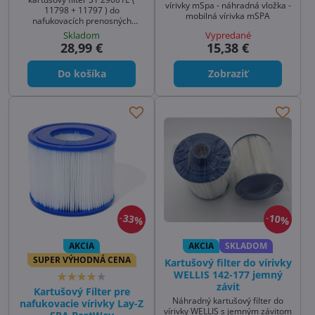
vírivky mSpa - náhradná vložka -
11798 + 11797 ) do
mobilná vírivka mSPA
nafukovacích prenosných
víriviek
Skladom
Vypredané
28,99 €
15,38 €
Do košíka
Zobraziť
33%
10%
AKCIA
AKCIA
SKLADOM
SUPER VÝHODNÁ CENA
Kartušový filter do vírivky
WELLIS 142-177 jemný
závit
Kartušový Filter pre
Náhradný kartušový filter do
nafukovacie vírivky Lay-Z
vírivky WELLIS s jemným závitom