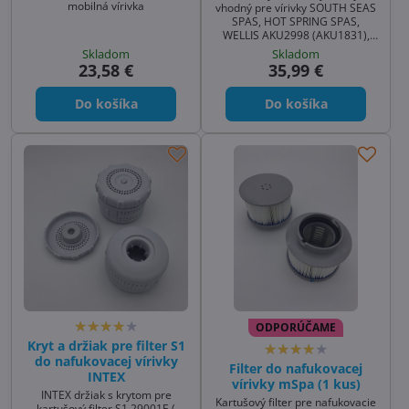
mobilná vírivka
vhodný pre vírivky SOUTH SEAS
SPAS, HOT SPRING SPAS,
WELLIS AKU2998 (AKU1831),
BRILIX Daphne 1ND30-03-019.
Skladom
Skladom
Filter je mimoriadne kvalitný a
23,58 €
35,99 €
vo vírivke vydrží dlho. Ponúkame
aj prostriedky pre predĺženie
Do košíka
Do košíka
životnosti filtra a to prípravky na
čistenie, tablety na rýchle
vyčistenie filtra.
ODPORÚČAME
Kryt a držiak pre filter S1
do nafukovacej vírivky
Filter do nafukovacej
INTEX
vírivky mSpa (1 kus)
INTEX držiak s krytom pre
Kartušový filter pre nafukovacie
kartušový filter S1 29001E (