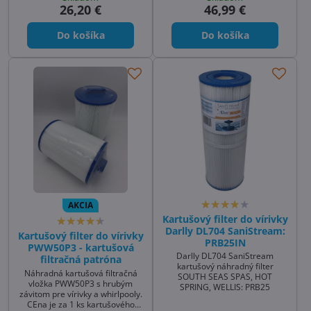
guličkami EASY SPA filtra. Po
26,20 €
46,99 €
spokojní. Používa sa aj na
znečistení košík-sieťka sa
čistenie a dezinfekciu
vyberie a vyperie v rukách,
pieskových filtrácií
Do košíka
Do košíka
prípadne aj v práčke (bez
pridávania saponátov) .
Pozitívna odozva od zákazníkov.
Pozrite si galériu, kde je vidieť
aplikovateľnosť filtra.
AKCIA
Kartušový filter do vírivky
Darlly DL704 SaniStream:
Kartušový filter do vírivky
PRB25IN
PWW50P3 - kartušová
Darlly DL704 SaniStream
filtračná patróna
kartušový náhradný filter
Náhradná kartušová filtračná
SOUTH SEAS SPAS, HOT
vložka PWW50P3 s hrubým
SPRING, WELLIS: PRB25
závitom pre vírivky a whirlpooly.
CEna je za 1 ks kartušového