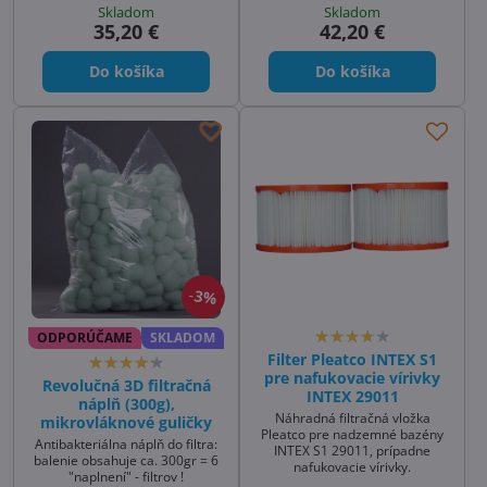
filtra
Skladom
Skladom
35,20 €
42,20 €
Do košíka
Do košíka
3%
ODPORÚČAME
SKLADOM
Filter Pleatco INTEX S1
pre nafukovacie vírivky
Revolučná 3D filtračná
INTEX 29011
náplň (300g),
Náhradná filtračná vložka
mikrovláknové guličky
Pleatco pre nadzemné bazény
Antibakteriálna náplň do filtra:
INTEX S1 29011, prípadne
balenie obsahuje ca. 300gr = 6
nafukovacie vírivky.
"naplnení" - filtrov !