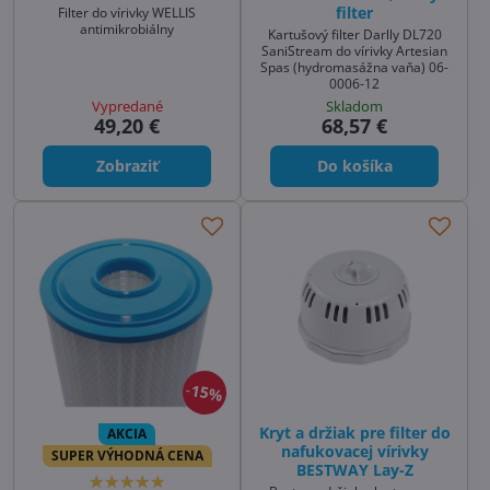
filter
Filter do vírivky WELLIS
antimikrobiálny
Kartušový filter Darlly DL720
SaniStream do vírivky Artesian
Spas (hydromasážna vaňa) 06-
0006-12
Vypredané
Skladom
49,20 €
68,57 €
Zobraziť
Do košíka
15%
Kryt a držiak pre filter do
AKCIA
nafukovacej vírivky
SUPER VÝHODNÁ CENA
BESTWAY Lay-Z