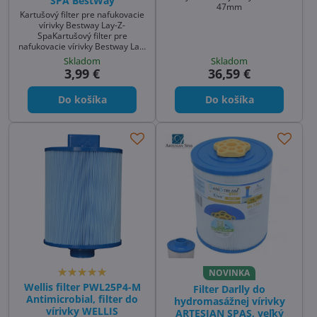
SPA BestWay
47mm
Kartušový filter pre nafukovacie
vírivky Bestway Lay-Z-
SpaKartušový filter pre
nafukovacie vírivky Bestway Lay-
Z-Spa
Skladom
Skladom
3,99 €
36,59 €
Do košíka
Do košíka
NOVINKA
Wellis filter PWL25P4-M
Filter Darlly do
Antimicrobial, filter do
hydromasážnej vírivky
vírivky WELLIS
ARTESIAN SPAS, veľký