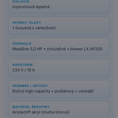
IZOLÁCIA
trojvrstvová tepelná
OPIERKY HLAVY
1 (luxusná s vankúšom)
ČERPADLÁ
Masážne 5,0 HP • cirkulačné • blower LX AP300
NAPÁJANIE
230 V / 16 A
SKIMMER / ODTOKY
Bočný high-capacity • podlahový + vonkajší
MATERIÁL ŠKRUPINY
Aristech® akryl (multivrstvový)