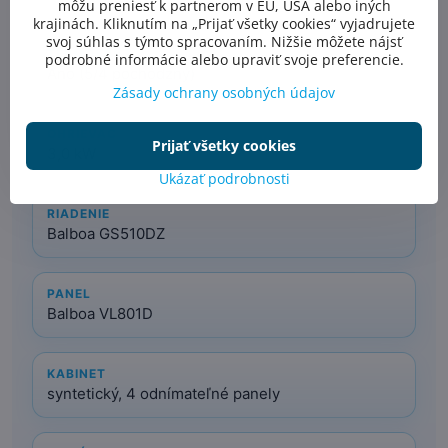
môžu preniesť k partnerom v EÚ, USA alebo iných
krajinách. Kliknutím na „Prijať všetky cookies“ vyjadrujete
svoj súhlas s týmto spracovaním. Nižšie môžete nájsť
TERMOKRYT
podrobné informácie alebo upraviť svoje preferencie.
Áno (5/4 pochôdzný)
Zásady ochrany osobných údajov
OHRIEVAČ
Prijať všetky cookies
3,0 kW
Ukázať podrobnosti
RIADENIE
Balboa GS510DZ
PANEL
Balboa VL801D
KABINET
syntetický, 4 odnímateľné panely