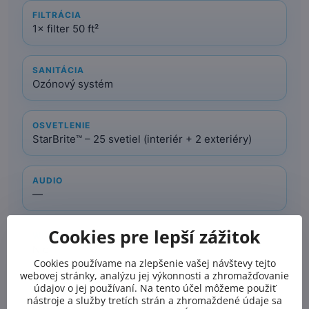
FILTRÁCIA
1× filter 50 ft²
SANITÁCIA
Ozónový systém
OSVETLENIE
StarBrite™ – 25 svetiel (interiér + 2 exteriéry)
AUDIO
—
Cookies pre lepší zážitok
WI-FI
Nie
Cookies používame na zlepšenie vašej návštevy tejto
webovej stránky, analýzu jej výkonnosti a zhromažďovanie
údajov o jej používaní. Na tento účel môžeme použiť
DUAL SOURCE HEATING™
nástroje a služby tretích strán a zhromaždené údaje sa
Áno