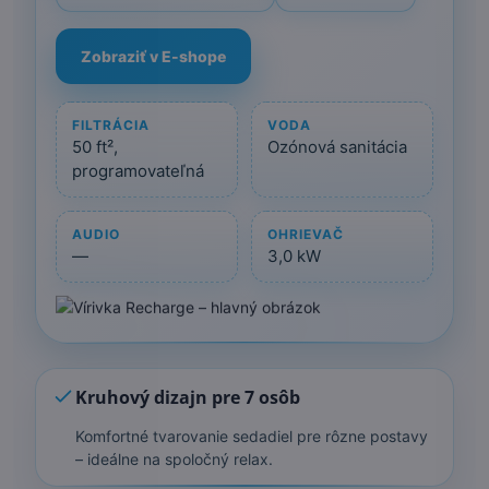
Zobraziť v E-shope
FILTRÁCIA
VODA
50 ft²,
Ozónová sanitácia
programovateľná
AUDIO
OHRIEVAČ
—
3,0 kW
Kruhový dizajn pre 7 osôb
Komfortné tvarovanie sedadiel pre rôzne postavy
– ideálne na spoločný relax.