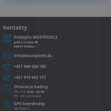
Kontakty
Predajňa MOSTPOOLS
Južná
trieda
48
040 01
Košice
info​@mostpools​.sk
+421 908 926 196
+421 915 963 111
Otváracie hodiny
PO - PIA:
9.00 - 16.30
SO - NE: zatvorené
GPS koordináty:
48,70694°S