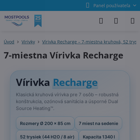
Panel používateľa
Úvod
Virivky
Vírivka Recharge – 7-miestna kruhová, 52 trys
7-miestna Vírivka Recharge
Vírivka
Recharge
Klasická kruhová vírivka pre 7 osôb – robustná
konštrukcia, ozónová sanitácia a úsporné Dual
Source Heating™.
Rozmery Ø 200 × 85 cm
7 miest na sedenie
52 trysiek (44 H2O / 8 air)
Kapacita 1340 l