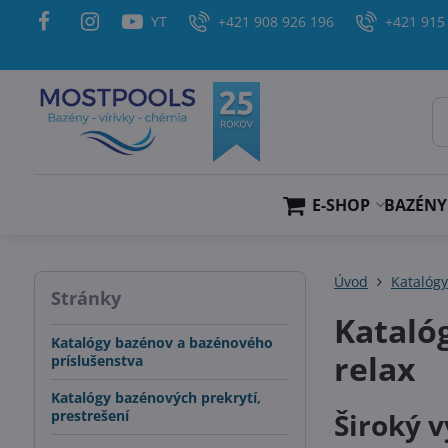
YT
+421 908 926 196
+421 915
E-SHOP
BAZÉNY
Úvod
Katalógy
Stránky
Kataló
Katalógy bazénov a bazénového
relax
príslušenstva
Katalógy bazénových prekrytí,
prestrešení
Široký 