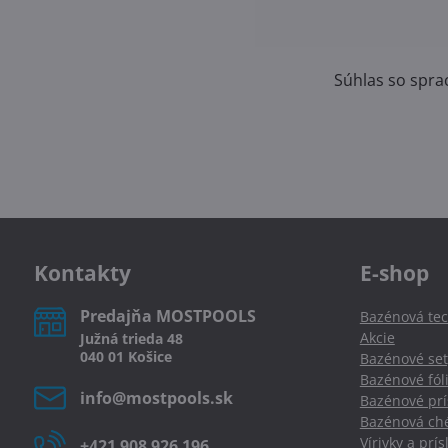
Súhlas so spr
Kontakty
E-shop
Predajňa MOSTPOOLS
Bazénová tec
Akcie
Južná
trieda
48
040 01
Košice
Bazénové set
Bazénové fól
info​@mostpools​.sk
Bazénové prí
Bazénová ché
Vírivky a prí
+421 908 926 196