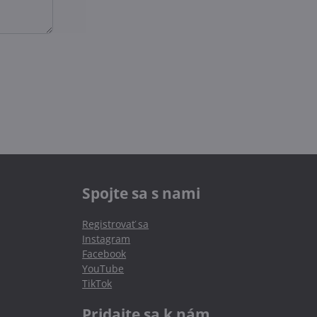
Spojte sa s nami
Registrovať sa
Instagram
Facebook
YouTube
TikTok
Pridajte sa k nám