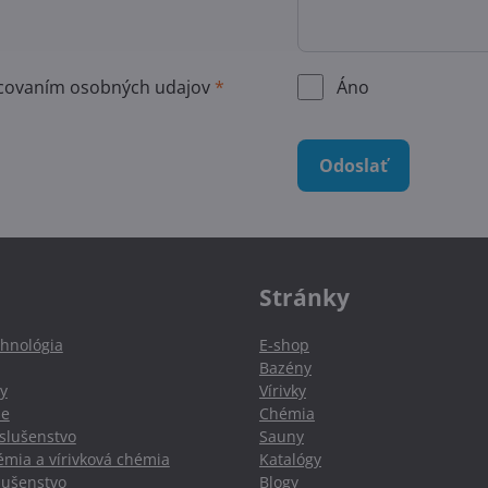
acovaním osobných udajov
*
Áno
Odoslať
Stránky
hnológia
E-shop
Bazény
y
Vírivky
ie
Chémia
slušenstvo
Sauny
mia a vírivková chémia
Katalógy
slušenstvo
Blogy