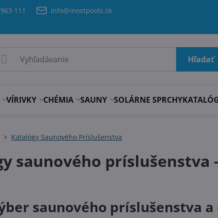
 963 111
info@mostpools.sk
Hľadať
VÍRIVKY
CHÉMIA
SAUNY
SOLÁRNE SPRCHY
KATALÓ
Katalógy Saunového Príslušenstva
gy saunového príslušenstva 
výber saunového príslušenstva a