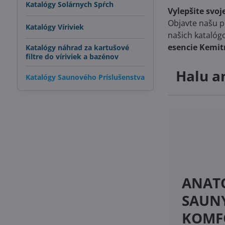
Katalógy Solárnych Spŕch
Vylepšite svo
Objavte našu p
Katalógy Víriviek
našich katalóg
esencie Kemit
Katalógy náhrad za kartušové
filtre do víriviek a bazénov
Halu a
Katalógy Saunového Príslušenstva
ANAT
SAUN
KOMF