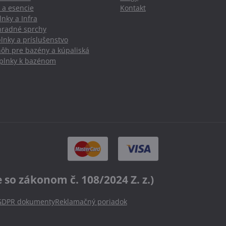
 a esencie
Kontakt
nky a Infra
hradné sprchy
lnky a príslušenstvo
nôh pre bazény a kúpaliská
oplnky k bazénom
o zákonom č. 108/2024 Z. z.)
GDPR dokumenty
Reklamačný poriadok