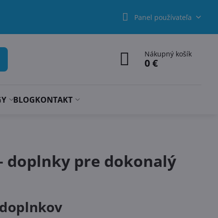
Panel používateľa
Nákupný košík
0 €
GY
BLOG
KONTAKT
– doplnky pre dokonalý
 doplnkov