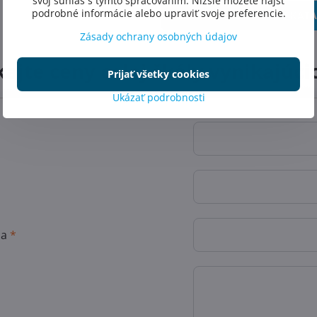
svoj súhlas s týmto spracovaním. Nižšie môžete nájsť
podrobné informácie alebo upraviť svoje preferencie.
ZOBRAZIŤ PDF VERZIU KAT
Zásady ochrany osobných údajov
kajte ceny celej škály vynikajúci
Prijať všetky cookies
Ukázať podrobnosti
sa
*