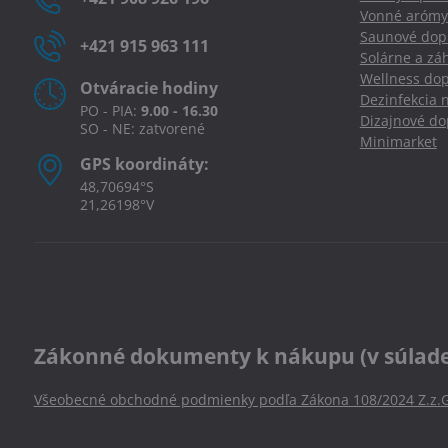
Vonné arómy
Saunové dopl
+421 915 963 111
Solárne a zá
Wellness dop
Otváracie hodiny
Dezinfekcia 
PO - PIA:
9.00 - 16.30
Dizajnové d
SO - NE: zatvorené
Minimarket
GPS koordináty:
48,70694°S
21,26198°V
Zákonné dokumenty k nákupu (v súlade s
Všeobecné obchodné podmienky podľa Zákona 108/2024 Z.z.