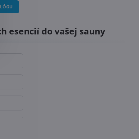
ALÓGU
ch esencií do vašej sauny