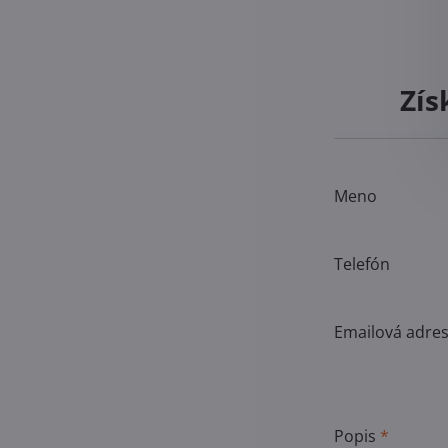
Zís
Meno
Telefón
Emailová adre
Popis
*