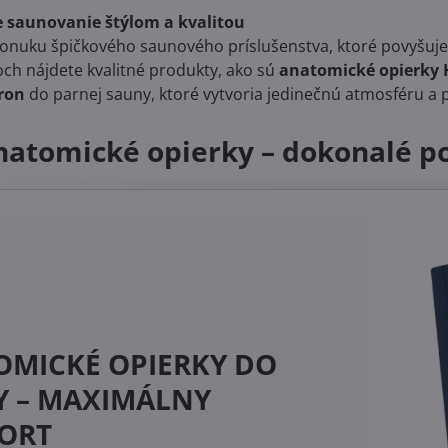
je saunovanie štýlom a kvalitou
onuku špičkového saunového príslušenstva, ktoré povyšuje 
och nájdete kvalitné produkty, ako sú
anatomické opierky 
ron
do parnej sauny, ktoré vytvoria jedinečnú atmosféru a 
natomické opierky – dokonalé p
OMICKÉ OPIERKY DO
Y – MAXIMÁLNY
ORT