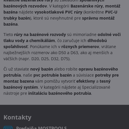
bazénových rozvodov
. V kategórii
Bazenárske rúry, montáž
bazéna
nájdete
vysokotlakové PVC rúry
(konkrétne
PVC-U
trubky bazén
), ktoré sú nevyhnutné pre
správnu montáž
bazéna
.
Tieto
rúry na bazénové rozvody
sú mimoriadne
odolné voči
tlaku vody a chemikáliám
, čo zaručuje ich
dlhodobú
spoľahlivosť
. Ponúkame ich v
rôznych priemerov
, vrátane
najbežnejších rozmerov ako D50 a D63, ako aj menších a
väčších (napr. D20, D25, D32, D75).
Či už staviate
nový bazén
alebo robíte
opravu bazénového
potrubia
, naše
pvc potrubie bazén
a súvisiace
potreby pre
montaz bazena
vám pomôžu vytvoriť
efektívny
a
tesný
bazénový systém
. V kategórii nájdete aj špecializované
nástroje pre
inštaláciu bazénového potrubia
.
Kontakty
Predajňa MOSTPOOLS