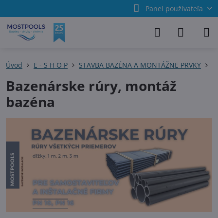
Panel používateľa
Úvod
E - S H O P
STAVBA BAZÉNA A MONTÁŽNE PRVKY
B
Bazenárske rúry, montáž
bazéna