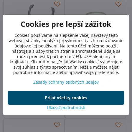
Cookies pre lepší zážitok
Cookies používame na zlepšenie vašej návštevy tejto
webovej stránky, analýzu jej výkonnosti a zhromažďovanie
údajov o jej používaní. Na tento účel môžeme použiť
nástroje a služby tretích strán a zhromaždené údaje sa
môžu preniesť k partnerom v EÚ, USA alebo iných
ODPORÚČAME
ODPORÚČAME
krajinách. Kliknutím na „Prijať všetky cookies“ vyjadrujete
Kliešte na doťahovanie
Držiak pre bazénové
svoj súhlas s týmto spracovaním. Nižšie môžete nájsť
ventilových matíc
potrubie 50mm
podrobné informácie alebo upraviť svoje preferencie.
Veľmi praktické kliešte na ventily
PVC trubková svorka s klipom
Zásady ochrany osobných údajov
a šrúbenia pre bazenárov a
pre bazénové potrubie PVC-U s
montérov
priemerom 50mm
Skladom
Skladom
19,80 €
1,59 €
Prijať všetky cookies
Ukázať podrobnosti
Do košíka
Do košíka