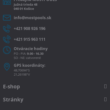
Južná
trieda
48
040 01
Košice
info​@mostpools​.sk
+421 908 926 196
+421 915 963 111
Otváracie hodiny
PO - PIA:
9.00 - 16.30
SO - NE: zatvorené
GPS koordináty:
48,70694°S
21,26198°V
E-shop
Stránky