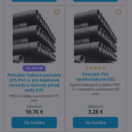
SKLADOM
Potrubie PVC
Potrubie Tlakové potrubie
vysokotlakové D32
D75 PVC-U pre bazénové
rozvody a rozvody pitnej
Systém tlakových trubiek z PVC-
U s vonkajším priemerom 32
vody D75
mm
PVC-U trubka s priemerom 75
mm
Skladom
Skladom
10,76 €
3,28 €
Do košíka
Do košíka