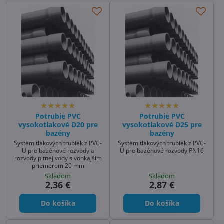
Potrubie PVC
Potrubie PVC
vysokotlakové D20 pre
vysokotlakové D25 pre
bazény
bazény
Systém tlakových trubiek z PVC-
Systém tlakových trubiek z PVC-
U pre bazénové rozvody a
U pre bazénové rozvody PN16
rozvody pitnej vody s vonkajším
priemerom 20 mm
Skladom
Skladom
2,36 €
2,87 €
Do košíka
Do košíka