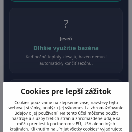
?
Jeseň
Dlhšie využitie bazéna
Keď nočné teploty klesajú, bazén nemusí
automaticky končiť sezónu.
Cookies pre lepší zážitok
❄️
Cookies používame na zlepšenie vašej návštevy tejto
webovej stránky, analýzu jej výkonnosti a zhromažďovanie
Zima
údajov o jej používaní. Na tento účel môžeme použiť
nástroje a služby tretích strán a zhromaždené údaje sa
Funkcie ochrany
môžu preniesť k partnerom v EÚ, USA alebo iných
Praktický doplnok k celkovej správe bazénovej
krajinách. Kliknutím na „Prijať všetky cookies“ vyjadrujete