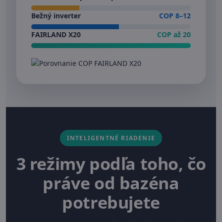
Bežný inverter
COP 8–12
FAIRLAND X20
COP až 20
INTELIGENTNÉ RIADENIE
3 režimy podľa toho, čo
práve od bazéna
potrebujete