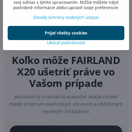
svoj súhlas s týmto spracovaním. Nižšie môžete nájsť
technológie.
podrobné informácie alebo upraviť svoje preferencie.
Zásady ochrany osobných údajov
Prijať všetky cookies
Ukázať podrobnosti
KALKULAČKA ÚSPORY
Koľko môže FAIRLAND
X20 ušetriť práve vo
Vašom prípade
Jednoduchý orientačný prepočet ukáže rozdiel
medzi priamym elektrickým ohrevom a efektívnym
tepelným čerpadlom.