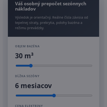
Váš osobný prepočet sezónnych
nákladov
Výsledok je orientačný. Reálne čísla závisia od
tepelnej straty, prekrytia, polohy bazéna a
režimu prevádzky.
OBJEM BAZÉNA
30 m³
DĹŽKA SEZÓNY
6 mesiacov
CENA ELEKTRINY