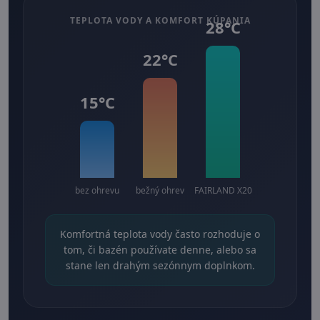
TEPLOTA VODY A KOMFORT KÚPANIA
28°C
22°C
15°C
bez ohrevu
bežný ohrev
FAIRLAND X20
Komfortná teplota vody často rozhoduje o
tom, či bazén používate denne, alebo sa
stane len drahým sezónnym doplnkom.