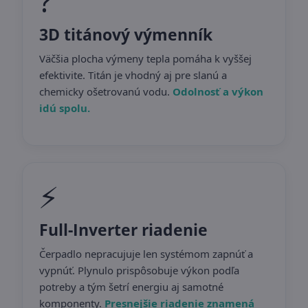
?
3D titánový výmenník
Väčšia plocha výmeny tepla pomáha k vyššej
efektivite. Titán je vhodný aj pre slanú a
chemicky ošetrovanú vodu.
Odolnosť a výkon
idú spolu.
⚡
Full-Inverter riadenie
Čerpadlo nepracujuje len systémom zapnúť a
vypnúť. Plynulo prispôsobuje výkon podľa
potreby a tým šetrí energiu aj samotné
komponenty.
Presnejšie riadenie znamená