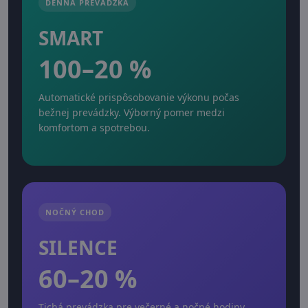
DENNÁ PREVÁDZKA
SMART
100–20 %
Automatické prispôsobovanie výkonu počas
bežnej prevádzky. Výborný pomer medzi
komfortom a spotrebou.
NOČNÝ CHOD
SILENCE
60–20 %
Tichá prevádzka pre večerné a nočné hodiny.