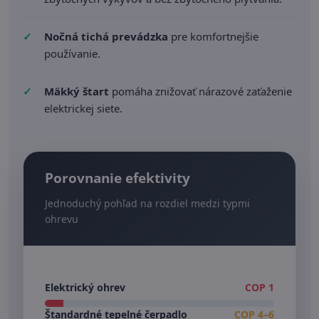
Nočná tichá prevádzka
pre komfortnejšie
používanie.
Mäkký štart
pomáha znižovať nárazové zaťaženie
elektrickej siete.
Porovnanie efektivity
Jednoduchý pohľad na rozdiel medzi typmi
ohrevu
Elektrický ohrev
COP 1
Štandardné tepelné čerpadlo
COP 4–6