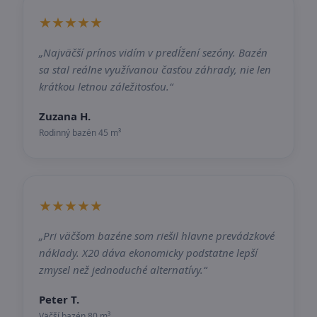
★★★★★
„Najväčší prínos vidím v predĺžení sezóny. Bazén
sa stal reálne využívanou časťou záhrady, nie len
krátkou letnou záležitosťou.“
Zuzana H.
Rodinný bazén 45 m³
★★★★★
„Pri väčšom bazéne som riešil hlavne prevádzkové
náklady. X20 dáva ekonomicky podstatne lepší
zmysel než jednoduché alternatívy.“
Peter T.
Väčší bazén 80 m³