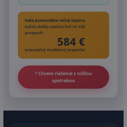
Vaša potenciálna ročná úspora
Každá ďalšia sezóna hrá vo Váš
prospech
584 €
orientačný modelový prepočet
? Chcem riešenie s nižšou
spotrebou