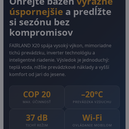
Ohrejte bazén
výrazne
úspornejšie
a predĺžte
si sezónu bez
kompromisov
FAIRLAND X20 spája vysoký výkon, mimoriadne
tichú prevádzku, inverter technológiu a
inteligentné riadenie. Výsledok je jednoduchý:
teplá voda, nižšie prevádzkové náklady a vyšší
komfort od jari do jesene.
COP 20
–20°C
MAX. ÚČINNOSŤ
PREVÁDZKA VZDUCHU
37 dB
Wi-Fi
TICHÝ REŽIM
OVLÁDANIE MOBILOM