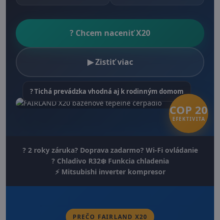
? Chcem naceniť X20
▶ Zistiť viac
? Tichá prevádzka vhodná aj k rodinným domom
COP 20
EFEKTIVITA
? 2 roky záruka
? Doprava zadarmo
? Wi-Fi ovládanie
? Chladivo R32
❄️ Funkcia chladenia
⚡ Mitsubishi inverter kompresor
PREČO FAIRLAND X20