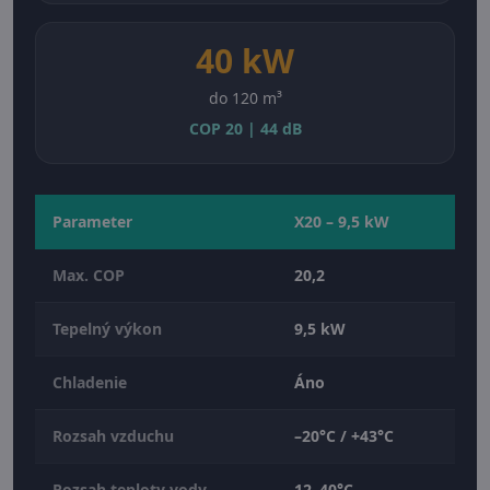
40 kW
do 120 m³
COP 20 | 44 dB
Parameter
X20 – 9,5 kW
Max. COP
20,2
Tepelný výkon
9,5 kW
Chladenie
Áno
Rozsah vzduchu
–20°C / +43°C
Rozsah teploty vody
12–40°C