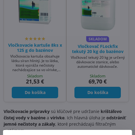
SKLADOM
Vločkovacie kartuše 8ks x
Vločkovač FLockfix
125 g do bazénov
tekutý 20 kg do bazénov
Vločkovacia kartuša obsahuje
Vločkovač tekutý 20 kg je určený
látku síran hlinitý. Je to látka,
dávkovacie stanice, alebo
ktorá vyzráža nečistoty
automatické dávkovače.
nachádzajúce sa vo vírivke,
jakuzzi,,bazéne s pieskovou
Skladom
Skladom
filtráciou.
21,53 €
69,70 €
Do košíka
Do košíka
Vločkovacie prípravky
sú kľúčové pre udržanie
krištáľovo
čistej vody v bazéne
a
vírivke
. Ich hlavná úloha je
odstrániť
jemné nečistoty a zákaly
, ktoré prechádzajú filtračným
systémom.