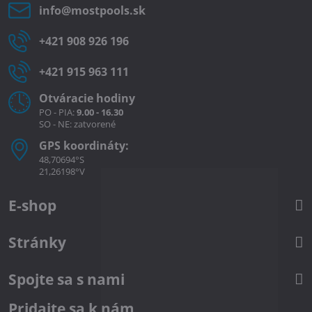
info​@mostpools​.sk
+421 908 926 196
+421 915 963 111
Otváracie hodiny
PO - PIA:
9.00 - 16.30
SO - NE: zatvorené
GPS koordináty:
48,70694°S
21,26198°V
E-shop
Stránky
Spojte sa s nami
Pridajte sa k nám