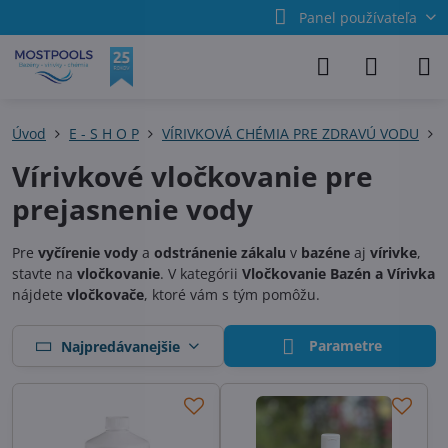
Panel používateľa
Úvod
E - S H O P
VÍRIVKOVÁ CHÉMIA PRE ZDRAVÚ VODU
Vírivkové vločkovanie pre
prejasnenie vody
Pre
vyčírenie vody
a
odstránenie zákalu
v
bazéne
aj
vírivke
,
stavte na
vločkovanie
. V kategórii
Vločkovanie Bazén a Vírivka
nájdete
vločkovače
, ktoré vám s tým pomôžu.
Parametre
Najpredávanejšie