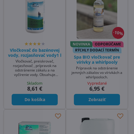
10%
NOVINKA
ODPORÚČAME
Vločkovač do bazénovej
RÝCHLY DODACÍ TERMÍN
vody, rozjasňovač vody1 l
Spa BIO vločkovač pre
Vločkovač, preiskrovač,
vírivky a whirlpooly
rozjasňovač , prípravok na
Prípravok na odstránenie
odstránenie zákalu a na
jemných zákalov vo vírivkách a
vyčírenie vody. Obsahuje
whirlpooloch.
chloridpentahydroxid dihlinitý.
Skladom
Vypredané
Tekutý prípravok prejasňovač,
8,61 €
6,95 €
preiskrovač , vločkovač na
vyčistenie vody od
mechanických a kovových
Do košíka
Zobraziť
nečistôt.