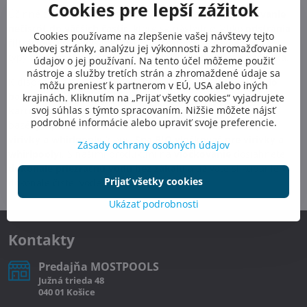
Cookies pre lepší zážitok
Účinné zloženie našich
vločkovačov
spôsobuje
zhlukovanie
nečistôt do väčších častíc
, ktoré sa následne ľahko
odstránia
Cookies používame na zlepšenie vašej návštevy tejto
filtráciou alebo vysávačom
. V našej ponuke nájdete rôzne
webovej stránky, analýzu jej výkonnosti a zhromažďovanie
typy
vločkovacie prípravky
pre
vločkovanie bazén a vírivka
.
údajov o jej používaní. Na tento účel môžeme použiť
nástroje a služby tretích strán a zhromaždené údaje sa
K dispozícii sú
tekuté vločkovače
(ako napr.
vločkovač do
môžu preniesť k partnerom v EÚ, USA alebo iných
bazénovej vody, rozjasňovač vody
), praktické
vločkovacie
krajinách. Kliknutím na „Prijať všetky cookies“ vyjadrujete
svoj súhlas s týmto spracovaním. Nižšie môžete nájsť
kartuše bazén
(s obsahom síranu hlinitého, vhodné pre
podrobné informácie alebo upraviť svoje preferencie.
bazény s pieskovou filtráciou) a špeciálne
vločkovače pre
vírivky a whirlpooly
(napr.
Spa BIO vločkovač pre vírivky a
Zásady ochrany osobných údajov
whirlpooly
). S našimi produktmi na
vločkovanie
dosiahnete
dokonale priezračnú vodu bez zákalu
a užívate si kúpanie v
Prijať všetky cookies
dokonale čistej vode.
Ukázať podrobnosti
Kontakty
Predajňa MOSTPOOLS
Južná
trieda
48
040 01
Košice