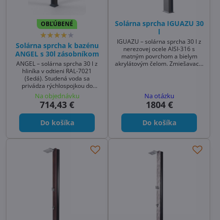
Solárna sprcha IGUAZU 30
OBĽÚBENÉ
l
IGUAZU – solárna sprcha 30 l z
Solárna sprcha k bazénu
nerezovej ocele AISI-316 s
ANGEL s 30l zásobníkom
matným povrchom a bielym
akrylátovým čelom. Zmiešavacia
ANGEL – solárna sprcha 30 l z
batéria pre nastavenie teploty, 2
hliníka v odtieni RAL-7021
masážne trysky s rozprašovacím
(šedá). Studená voda sa
efektom a chrómovaná
privádza rýchlospojkou do
mosadzná ružica. Elegantná
hliníkovej akumulačnej nádrže,
Na objednávku
Na otázku
záhradná sprcha solárna k
kde sa zohrieva slnkom. Páková
714,43 €
1804 €
bazénu aj na terasu. Výška: 2 m.
zmiešavacia batéria na
nastavenie teploty, antikalk
Do košíka
Do košíka
sprchová ružica, pevné kotvenie
skrutkami a hmoždinkami.
Elegantná záhradná sprcha k
bazénu aj na terasu.