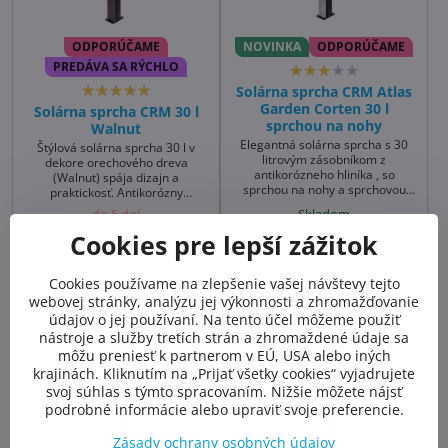
ODPORÚČAME
NOVINKA
ODPORÚČAME
PREDÁVA SA RÝCHLO
Solárna sprcha CRM Atlas
Garden Corten 30 l
Solárna sprcha CRM 30 l
sprchou na nohy
Walnut
Elegantná solárna sprcha s 30
Štýlová solárna sprcha 30 l v
litrovým zásobníkom z
dekore orechového dreva
antikorózneho hliníka , so
(Walnut) spája dizajn a
sprchou na nohy a sprchovou
praktickosť. Antikorózny
ružicou 200x150 mm
hliníkový zásobník, predný panel
do 5 dní
Skladom
z galvanizovanej ocele v orechu,
798,48 €
871,25 €
Cookies pre lepší zážitok
sprcha na nohy a štvorcová
ružica 200×150 mm. Perfektná
Do košíka
Zobraziť
záhradná sprcha solárna k
Cookies používame na zlepšenie vašej návštevy tejto
bazénu aj na terasu.
webovej stránky, analýzu jej výkonnosti a zhromažďovanie
údajov o jej používaní. Na tento účel môžeme použiť
nástroje a služby tretích strán a zhromaždené údaje sa
môžu preniesť k partnerom v EÚ, USA alebo iných
krajinách. Kliknutím na „Prijať všetky cookies“ vyjadrujete
svoj súhlas s týmto spracovaním. Nižšie môžete nájsť
podrobné informácie alebo upraviť svoje preferencie.
Zásady ochrany osobných údajov