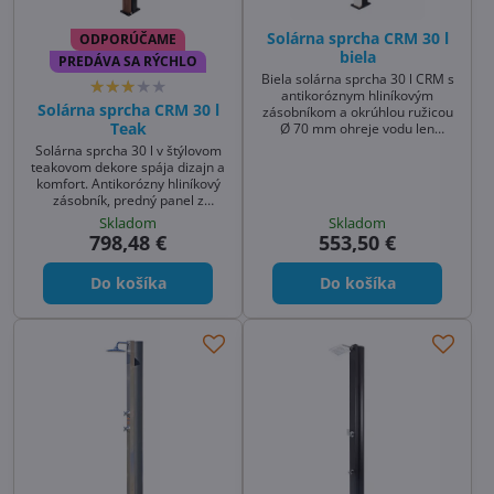
Solárna sprcha CRM 30 l
ODPORÚČAME
biela
PREDÁVA SA RÝCHLO
Biela solárna sprcha 30 l CRM s
antikoróznym hliníkovým
Solárna sprcha CRM 30 l
zásobníkom a okrúhlou ružicou
Teak
Ø 70 mm ohreje vodu len
slnkom – bez elektriny. Predný
Solárna sprcha 30 l v štýlovom
panel z pozinkovanej ocele,
teakovom dekore spája dizajn a
rýchle pripojenie 1/2". Ľahká
komfort. Antikorózny hliníkový
údržba, elegantná záhradná
zásobník, predný panel z
sprcha solárna k bazénu aj na
galvanizovanej ocele (teak),
Skladom
Skladom
terasu.
oplach nôh a štvorcová ružica
798,48 €
553,50 €
200×150 mm. Ideálna záhradná
sprcha solárna k bazénu, na
Do košíka
Do košíka
terasu aj k vírivke.