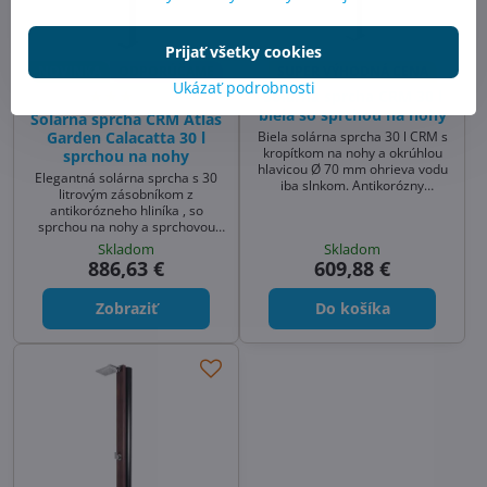
Prijať všetky cookies
NOVINKA
ODPORÚČAME
SUPER VÝHODNÁ CENA
Ukázať podrobnosti
Solárna sprcha CRM 30 l
biela so sprchou na nohy
Solárna sprcha CRM Atlas
Biela solárna sprcha 30 l CRM s
Garden Calacatta 30 l
kropítkom na nohy a okrúhlou
sprchou na nohy
hlavicou Ø 70 mm ohrieva vodu
Elegantná solárna sprcha s 30
iba slnkom. Antikorózny
litrovým zásobníkom z
hliníkový zásobník, predný panel
antikorózneho hliníka , so
z pozinkovanej ocele, napojenie
sprchou na nohy a sprchovou
1/2". Elegantná sprcha k bazénu
ružicou 200x150 mm v matnej
Skladom
Skladom
aj solárna sprcha do záhrady.
čiernej
886,63 €
609,88 €
Zobraziť
Do košíka