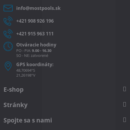
info​@mostpools​.sk
+421 908 926 196
+421 915 963 111
Otváracie hodiny
PO - PIA:
9.00 - 16.30
SO - NE: zatvorené
GPS koordináty:
48,70694°S
21,26198°V
E-shop
Stránky
Spojte sa s nami