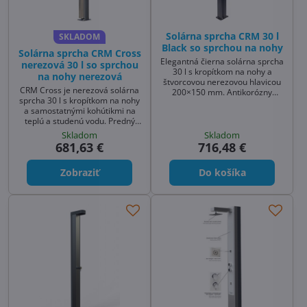
Solárna sprcha CRM 30 l
SKLADOM
Black so sprchou na nohy
Solárna sprcha CRM Cross
Elegantná čierna solárna sprcha
nerezová 30 l so sprchou
30 l s kropítkom na nohy a
na nohy nerezová
štvorcovou nerezovou hlavicou
CRM Cross je nerezová solárna
200×150 mm. Antikorózny
sprcha 30 l s kropítkom na nohy
hliníkový zásobník zohrieva vodu
a samostatnými kohútikmi na
slnkom – bez elektriny. Odolné
teplú a studenú vodu. Predný
čelné vyhotovenie a čistý dizajn
diel z nerezu, ružica Ø 160 mm,
do každej záhrady či k bazénu.
Skladom
Skladom
napojenie 1/2". Elegantná a
681,63 €
716,48 €
odolná sprcha k bazénu aj
solárna sprcha do záhrady.
Zobraziť
Do košíka