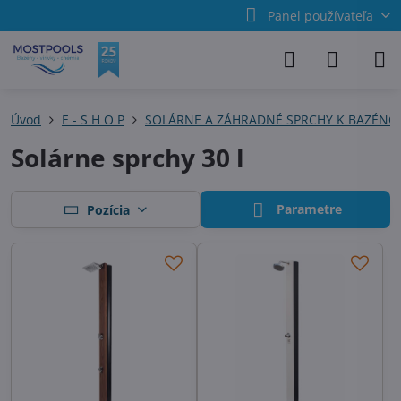
Panel používateľa
Úvod
E - S H O P
SOLÁRNE A ZÁHRADNÉ SPRCHY K BAZÉN
Solárne sprchy 30 l
Parametre
Pozícia