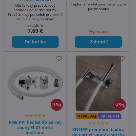
Teplomer a vlhkomer určený pre
Obrázkový prevádzkový
parné sauny
poriadok do parnej sauny.
Prevádzkový poriadok pre parnú
saunu je nevyhnutným
príslušenstvom pre každú parnú
Skladom
saunu, zabezpečujúci, že všetci
7,69 €
Vypredané
návštevníci budú dodržiavať
správne postupy a pravidlá.
Do košíka
Zobraziť
Tento informačný panel s
jasnými pokynmi zaručuje
bezpečné a efektívne využívanie
parnej sauny, čo je kľúčové pre
zdravotné a relaxačné účinky
saunovania.
15%
25%
VÝPREDAJ
SKLADOM
KNEIPP: hadica do parnej
sauny Ø 27 mm s
KNEIPP premium: hadica
ventilom
do parnej sauny a sprchy