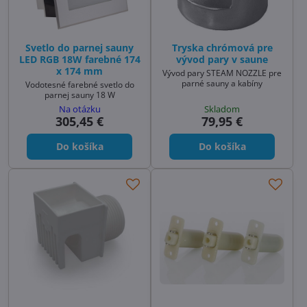
Svetlo do parnej sauny
Tryska chrómová pre
LED RGB 18W farebné 174
vývod pary v saune
x 174 mm
Vývod pary STEAM NOZZLE pre
parné sauny a kabíny
Vodotesné farebné svetlo do
parnej sauny 18 W
Na otázku
Skladom
305,45 €
79,95 €
Do košíka
Do košíka