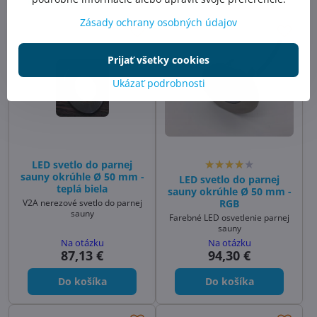
Zásady ochrany osobných údajov
Prijať všetky cookies
Ukázať podrobnosti
LED svetlo do parnej
sauny okrúhle Ø 50 mm -
LED svetlo do parnej
teplá biela
sauny okrúhle Ø 50 mm -
V2A nerezové svetlo do parnej
RGB
sauny
Farebné LED osvetlenie parnej
sauny
Na otázku
Na otázku
87,13 €
94,30 €
Do košíka
Do košíka