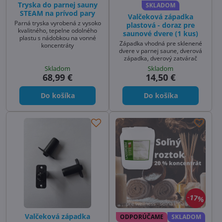
Tryska do parnej sauny
SKLADOM
STEAM na prívod pary
Valčeková západka
Parná tryska vyrobená z vysoko
plastová - doraz pre
kvalitného, tepelne odolného
saunové dvere (1 kus)
plastu s nádobkou na vonné
Západka vhodná pre sklenené
koncentráty
dvere v parnej saune, dverová
západka, dverový zatvárač
Skladom
Skladom
68,99 €
14,50 €
Do košíka
Do košíka
17%
Valčeková západka
ODPORÚČAME
SKLADOM