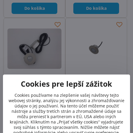
Do košíka
Do košíka
LED svetlo do parnej
Cookies pre lepší zážitok
sauny okrúhle Ø 100 mm
LED svetlo do parnej
- studená biela
sauny okrúhle Ø 50 mm -
Cookies používame na zlepšenie vašej návštevy tejto
Nerezové LED svetlo pre parnú
studená biela
webovej stránky, analýzu jej výkonnosti a zhromažďovanie
kabínu na zapustenie
Nerezové LED svetlo pre parnú
údajov o jej používaní. Na tento účel môžeme použiť
kabínu na zapustenie
nástroje a služby tretích strán a zhromaždené údaje sa
Skladom
Skladom
môžu preniesť k partnerom v EÚ, USA alebo iných
184,50 €
87,13 €
krajinách. Kliknutím na „Prijať všetky cookies“ vyjadrujete
svoj súhlas s týmto spracovaním. Nižšie môžete nájsť
Do košíka
Do košíka
podrobné informácie alebo upraviť svoje preferencie.