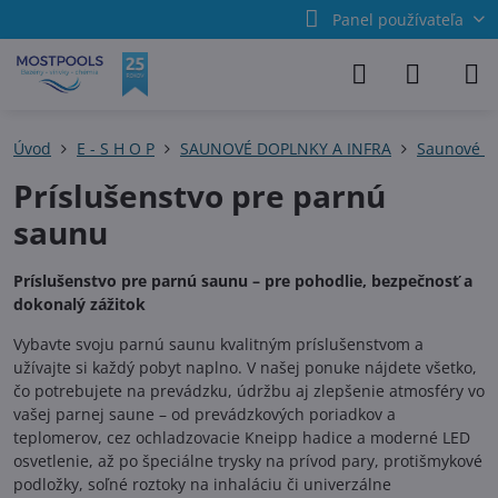
Panel používateľa
Úvod
E - S H O P
SAUNOVÉ DOPLNKY A INFRA
Saunové pr
Príslušenstvo pre parnú
saunu
Príslušenstvo pre parnú saunu – pre pohodlie, bezpečnosť a
dokonalý zážitok
Vybavte svoju parnú saunu kvalitným príslušenstvom a
užívajte si každý pobyt naplno. V našej ponuke nájdete všetko,
čo potrebujete na prevádzku, údržbu aj zlepšenie atmosféry vo
vašej parnej saune – od prevádzkových poriadkov a
teplomerov, cez ochladzovacie Kneipp hadice a moderné LED
osvetlenie, až po špeciálne trysky na prívod pary, protišmykové
podložky, soľné roztoky na inhaláciu či univerzálne