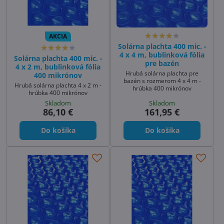
AKCIA
Solárna plachta 400 mic. -
4 x 4 m, bublinková fólia
Solárna plachta 400 mic. -
pre bazén
4 x 2 m, bublinková fólia
Hrubá solárna plachta pre
400 mikrónov
bazén s rozmerom 4 x 4 m -
Hrubá solárna plachta 4 x 2 m -
hrúbka 400 mikrónov
hrúbka 400 mikrónov
Skladom
Skladom
86,10 €
161,95 €
Do košíka
Do košíka