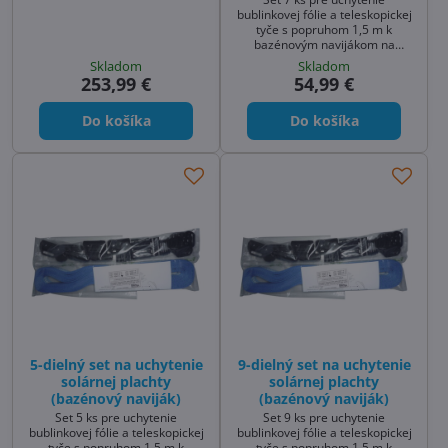
bublinkovej fólie a teleskopickej
tyče s popruhom 1,5 m k
bazénovým navijákom na
bublinkovú fóliu
Skladom
Skladom
253,99 €
54,99 €
Do košíka
Do košíka
5-dielný set na uchytenie
9-dielný set na uchytenie
solárnej plachty
solárnej plachty
(bazénový naviják)
(bazénový naviják)
Set 5 ks pre uchytenie
Set 9 ks pre uchytenie
bublinkovej fólie a teleskopickej
bublinkovej fólie a teleskopickej
tyče s popruhom 1,5 m k
tyče s popruhom 1,5 m k