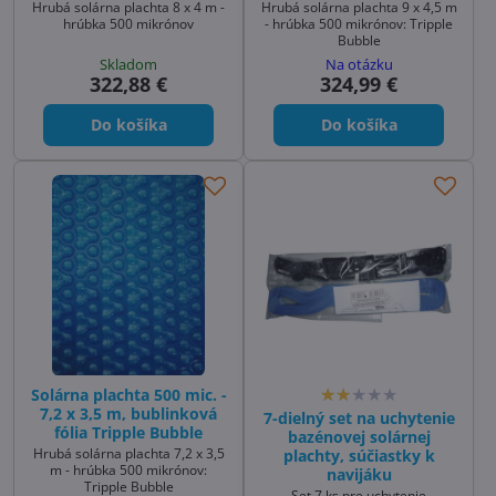
Hrubá solárna plachta 8 x 4 m -
Hrubá solárna plachta 9 x 4,5 m
hrúbka 500 mikrónov
- hrúbka 500 mikrónov: Tripple
Bubble
Skladom
Na otázku
322,88 €
324,99 €
Do košíka
Do košíka
Solárna plachta 500 mic. -
7,2 x 3,5 m, bublinková
7-dielný set na uchytenie
fólia Tripple Bubble
bazénovej solárnej
Hrubá solárna plachta 7,2 x 3,5
plachty, súčiastky k
m - hrúbka 500 mikrónov:
navijáku
Tripple Bubble
Set 7 ks pre uchytenie