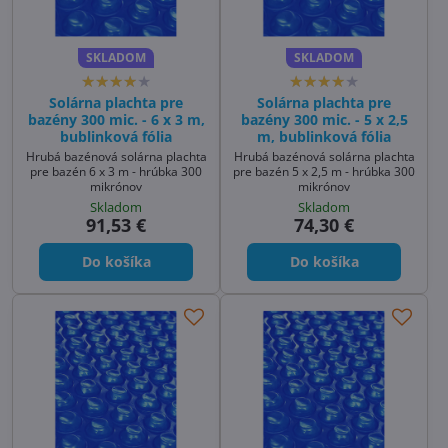
SKLADOM
SKLADOM
Solárna plachta pre
Solárna plachta pre
bazény 300 mic. - 6 x 3 m,
bazény 300 mic. - 5 x 2,5
bublinková fólia
m, bublinková fólia
Hrubá bazénová solárna plachta
Hrubá bazénová solárna plachta
pre bazén 6 x 3 m - hrúbka 300
pre bazén 5 x 2,5 m - hrúbka 300
mikrónov
mikrónov
Skladom
Skladom
91,53 €
74,30 €
Do košíka
Do košíka