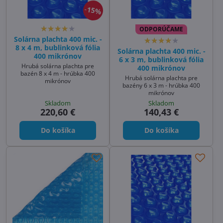
15%
ODPORÚČAME
Solárna plachta 400 mic. -
8 x 4 m, bublinková fólia
Solárna plachta 400 mic. -
400 mikrónov
6 x 3 m, bublinková fólia
Hrubá solárna plachta pre
400 mikrónov
bazén 8 x 4 m - hrúbka 400
Hrubá solárna plachta pre
mikrónov
bazény 6 x 3 m - hrúbka 400
mikrónov
Skladom
Skladom
220,60 €
140,43 €
Do košíka
Do košíka