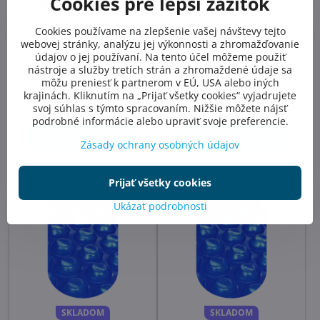
Cookies pre lepší zážitok
Solárna plachta 400 mic. -
Solárna plachta oválna
Cookies používame na zlepšenie vašej návštevy tejto
7 x 3,5 m, bublinková fólia
250 mic. - 7,3 x 3,7 m
webovej stránky, analýzu jej výkonnosti a zhromažďovanie
400 mikrónov
OVÁL
údajov o jej používaní. Na tento účel môžeme použiť
Solárna plachta 7 x 3,5 m -
Solárna plachta pre oválny
nástroje a služby tretích strán a zhromaždené údaje sa
hrúbka 400 mikrónov
bazén s rozmerom 7,3 x 3,7 m -
môžu preniesť k partnerom v EÚ, USA alebo iných
hrúbka 250 μ
krajinách. Kliknutím na „Prijať všetky cookies“ vyjadrujete
Skladom
Skladom
svoj súhlas s týmto spracovaním. Nižšie môžete nájsť
223,45 €
143,30 €
podrobné informácie alebo upraviť svoje preferencie.
Do košíka
Do košíka
Zásady ochrany osobných údajov
Prijať všetky cookies
Ukázať podrobnosti
SKLADOM
SKLADOM