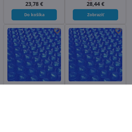
23,78 €
28,44 €
Do košíka
Zobraziť
Solárna plachta 360 mic. -
Solárna plachta 360 mic. -
4m šírka
5m šírka
Solárna plachta 4 m šírka -
Solárna plachta 5 m šírka -
hrúbka 360 mikrónov - cena je
hrúbka 360 mikrónov - cena je
uvedená za bežný meter (bm).
uvedená za bežný meter (bm).
Vypredané
Vypredané
31,67 €
47,40 €
Zobraziť
Zobraziť