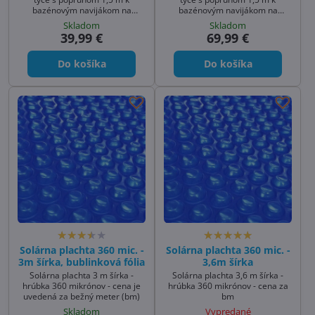
bazénovým navijákom na
bazénovým navijákom na
bublinkovú fóliu
bublinkovú fóliu
Skladom
Skladom
39,99 €
69,99 €
Do košíka
Do košíka
Solárna plachta 360 mic. -
Solárna plachta 360 mic. -
3m šírka, bublinková fólia
3,6m šírka
Solárna plachta 3 m šírka -
Solárna plachta 3,6 m šírka -
hrúbka 360 mikrónov - cena je
hrúbka 360 mikrónov - cena za
uvedená za bežný meter (bm)
bm
Skladom
Vypredané