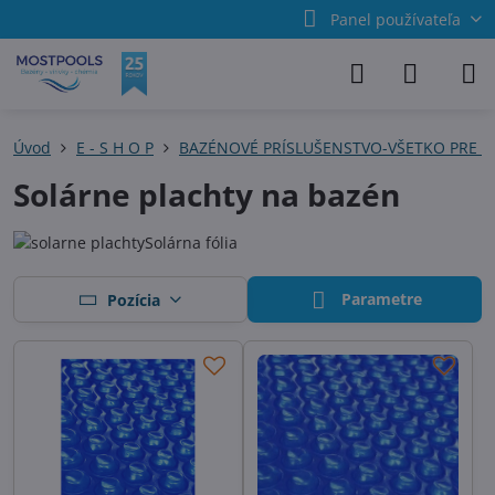
Panel používateľa
Úvod
E - S H O P
BAZÉNOVÉ PRÍSLUŠENSTVO-VŠETKO PRE 
Solárne plachty na bazén
Solárna fólia
Parametre
Pozícia