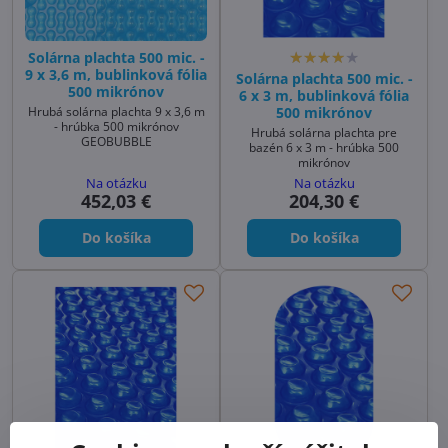
Solárna plachta 500 mic. -
9 x 3,6 m, bublinková fólia
Solárna plachta 500 mic. -
500 mikrónov
6 x 3 m, bublinková fólia
Hrubá solárna plachta 9 x 3,6 m
500 mikrónov
- hrúbka 500 mikrónov
Hrubá solárna plachta pre
GEOBUBBLE
bazén 6 x 3 m - hrúbka 500
mikrónov
Na otázku
Na otázku
452,03 €
204,30 €
Do košíka
Do košíka