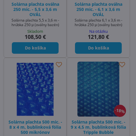
Solárna plachta oválna
Solárna plachta oválna
250 mic. - 5,5 x 3,6 m
250 mic. - 6,1 x 3,6 m
OVÁL
OVÁL
Solárna plachta 5,5 x 3,6 m -
Solárna plachta 6,1 x 3,6 m -
hrúbka 250 μ (oválny bazén)
hrúbka 250 μ (oválny bazén)
Skladom
Na otázku
108,50 €
121,80 €
Do košíka
Do košíka
18%
Solárna plachta 500 mic. -
Solárna plachta 500 mic. -
8 x 4 m, bublinková fólia
9 x 4,5 m, bublinková fólia
500 mikrónov
Tripple Bubble