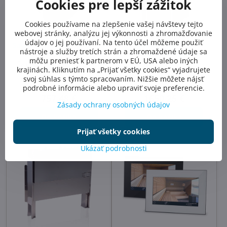
Cookies pre lepší zážitok
Cookies používame na zlepšenie vašej návštevy tejto
webovej stránky, analýzu jej výkonnosti a zhromažďovanie
údajov o jej používaní. Na tento účel môžeme použiť
Saunová pec EOS Filius 7,5
Saunová pec EOS
nástroje a služby tretích strán a zhromaždené údaje sa
kW
Finnrock 12 kW
môžu preniesť k partnerom v EÚ, USA alebo iných
Extra úzka elektrická saunová
Elektrická saunová pec -
krajinách. Kliknutím na „Prijať všetky cookies“ vyjadrujete
pec EOS Filius 5 x 1,5 kW pre
exkluzívna prémiová trieda -
svoj súhlas s týmto spracovaním. Nižšie môžete nájsť
sauny s objemom 7 - 10 m³
Anthracit pearl effect
podrobné informácie alebo upraviť svoje preferencie.
Skladom
Na otázku
757,48 €
1650,25 €
Zásady ochrany osobných údajov
Do košíka
Do košíka
Prijať všetky cookies
Ukázať podrobnosti