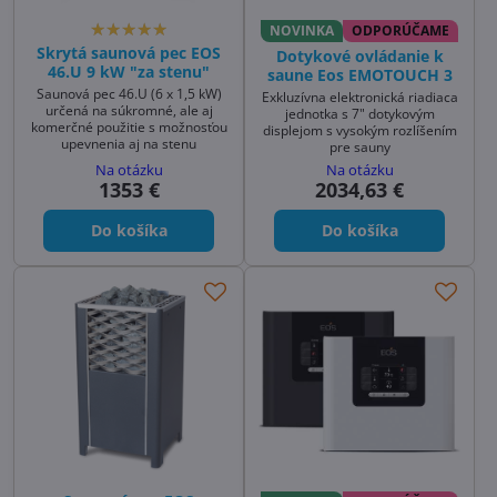
NOVINKA
ODPORÚČAME
Skrytá saunová pec EOS
Dotykové ovládanie k
46.U 9 kW "za stenu"
saune Eos EMOTOUCH 3
Saunová pec 46.U (6 x 1,5 kW)
Exkluzívna elektronická riadiaca
určená na súkromné, ale aj
jednotka s 7" dotykovým
komerčné použitie s možnosťou
displejom s vysokým rozlíšením
upevnenia aj na stenu
pre sauny
Na otázku
Na otázku
1353 €
2034,63 €
Do košíka
Do košíka