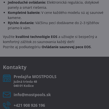
Jednoduché ovládanie:
Elektronická regulácia, dotykové
panely a smart riešenia.
Kompletné balenie:
V cene každého modelu sú aj saunové
kamene.
Rýchle dodanie:
Väčšinu pecí dodávame do 2–3 týždňov
priamo k vám.
Využite
kvalitné technológie EOS
a užívajte si bezpečný a
komfortný zážitok zo saunovania každý deň!
Pozrite aj podkategóriu
Ovládanie saunovej pece EOS
.
Kontakty
Predajňa MOSTPOOLS
Južná
trieda
48
040 01
Košice
info​@mostpools​.sk
+421 908 926 196