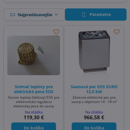
Parametre
Najpredávanejšie
Snímač teploty pre
Saunová pec EOS EURO
elektrické pece EOS
12,0 kW
Senzor teploty (béžový) EOS pre
Závesná elektrická pec pre
elektronickú reguláciu
sauny s objemom 14 - 18 m³
elektrickej pece do sauny
Na otázku
Na otázku
119,30 €
966,58 €
Do košíka
Do košíka