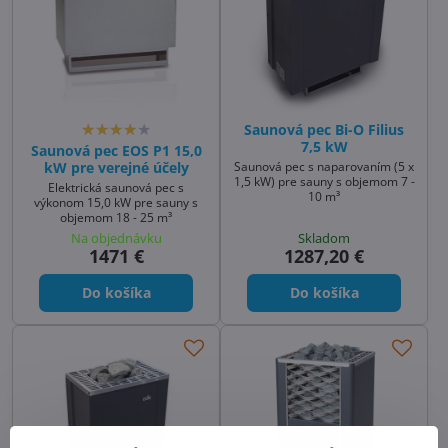
Saunová pec Bi-O Filius
7,5 kW
Saunová pec EOS P1 15,0
Saunová pec s naparovaním (5 x
kW pre verejné účely
1,5 kW) pre sauny s objemom 7 -
Elektrická saunová pec s
10 m³
výkonom 15,0 kW pre sauny s
objemom 18 - 25 m³
Na objednávku
Skladom
1471 €
1287,20 €
Do košíka
Do košíka