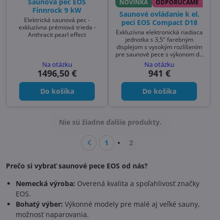
Saunová pec EOS
NOVINKA
ODPORÚČAME
Finnrock 9 kW
Saunové ovládanie k el.
Elektrická saunová pec -
peci EOS Compact D18
exkluzívna prémiová trieda -
Exkluzívna elektronická riadiaca
Anthracit pearl effect
jednotka s 3,5" farebným
displejom s vysokým rozlíšením
pre saunové pece s výkonom do
18kW
Na otázku
Na otázku
1496,50 €
941 €
Do košíka
Do košíka
Nie sú žiadne ďalšie produkty.
1
2
Prečo si vybrať saunové pece EOS od nás?
Nemecká výroba:
Overená kvalita a spoľahlivosť značky
EOS.
Bohatý výber:
Výkonné modely pre malé aj veľké sauny,
možnosť naparovania.