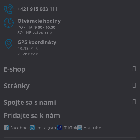
+421 915 963 111
Otváracie hodiny
PO - PIA:
9.00 - 16.30
SO - NE: zatvorené
GPS koordináty:
48,70694°S
21,26198°V
E-shop
Stránky
Spojte sa s nami
Pridajte sa k nám
Facebook
Instagram
TikTok
Youtube