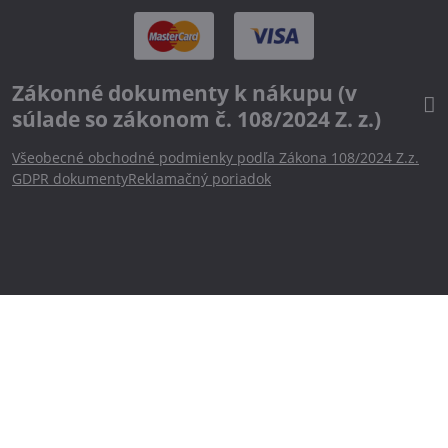
Zákonné dokumenty k nákupu (v
súlade so zákonom č. 108/2024 Z. z.)
Všeobecné obchodné podmienky podľa Zákona 108/2024 Z.z.
GDPR dokumenty
Reklamačný poriadok