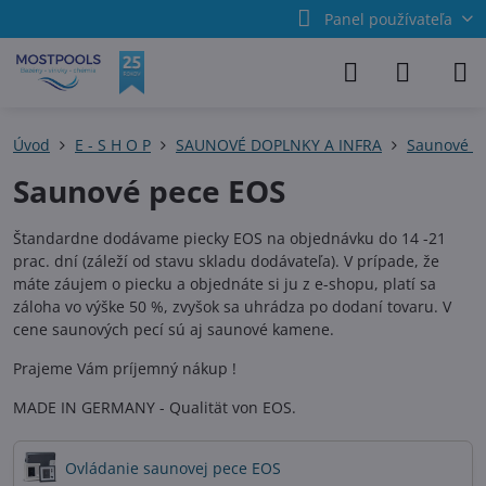
Panel používateľa
Úvod
E - S H O P
SAUNOVÉ DOPLNKY A INFRA
Saunové p
Saunové pece EOS
Štandardne dodávame piecky EOS na objednávku do 14 -21
prac. dní (záleží od stavu skladu dodávateľa). V prípade, že
máte záujem o piecku a objednáte si ju z e-shopu, platí sa
záloha vo výške 50 %, zvyšok sa uhrádza po dodaní tovaru. V
cene saunových pecí sú aj saunové kamene.
Prajeme Vám príjemný nákup !
MADE IN GERMANY - Qualität von EOS.
Ovládanie saunovej pece EOS