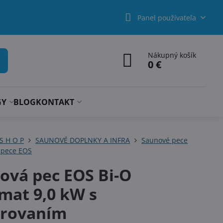
Panel používateľa
Nákupný košík
0 €
GY
BLOG
KONTAKT
 S H O P
SAUNOVÉ DOPLNKY A INFRA
Saunové pece
 pece EOS
ová pec EOS Bi-O
mat 9,0 kW s
rovaním