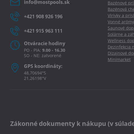
info​@mostpools​.sk
Bazénové prí
Bazénová ché
Vírivky a prí
+421 908 926 196
Vonné arómy
Saunové dopl
+421 915 963 111
Solárne a zá
Wellness dop
Otváracie hodiny
Dezinfekcia 
PO - PIA:
9.00 - 16.30
Dizajnové d
SO - NE: zatvorené
Minimarket
GPS koordináty:
48,70694°S
21,26198°V
Zákonné dokumenty k nákupu (v súlade s