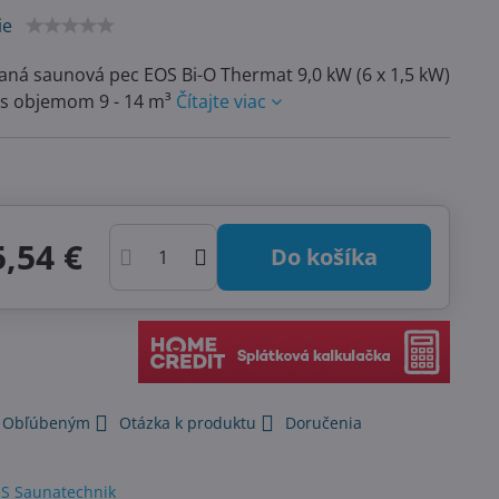
ie
ná saunová pec EOS Bi-O Thermat 9,0 kW (6 x 1,5 kW)
 s objemom 9 - 14 m³
Čítajte viac
,54 €
Do košíka
k Obľúbeným
Otázka k produktu
Doručenia
S Saunatechnik