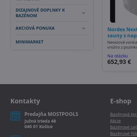
DIZAJNOVÉ DOPLNKY K
BAZÉNOM
AKCIOVÁ PONUKA
Nordex Nex
sauny s na
MINIMARKET
Nerezové vonkaj
vnútro z pozink
Na otázku
652,93 €
Kontakty
E-shop
Predajňa MOSTPOOLS
Bazénová tec
Akcie
Južná
trieda
48
040 01
Košice
Bazénové set
Bazénové fól