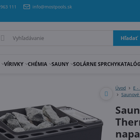
 963 111
info@mostpools.sk
Hľadať
VÍRIVKY
CHÉMIA
SAUNY
SOLÁRNE SPRCHY
KATALÓ
Úvod
E -
Saunové
Saun
Ther
napa