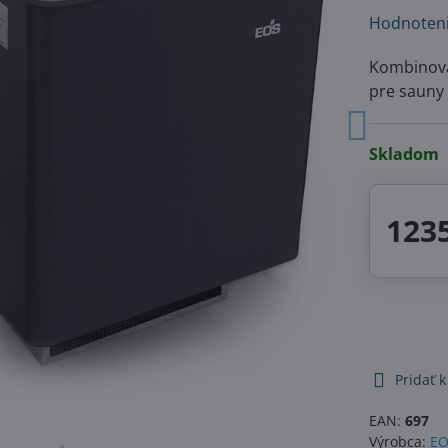
Hodnoten
Kombinova
pre sauny
Skladom
1235
Pridať 
EAN:
697
Výrobca:
EO