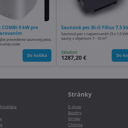
t COMBI 9 kW pre
Saunová pec Bi-O Filius 7,5 
parovaním
Saunová pec s naparovaním (5 x 1,5 kW
sauny s objemom 7 - 10 m³
šie prevedenie saunovej pece,
ovanej ocele
Skladom
Do košíka
Do ko
1287,20 €
Stránky
hnológia
E-shop
Bazény
y
Vírivky
ie
Chémia