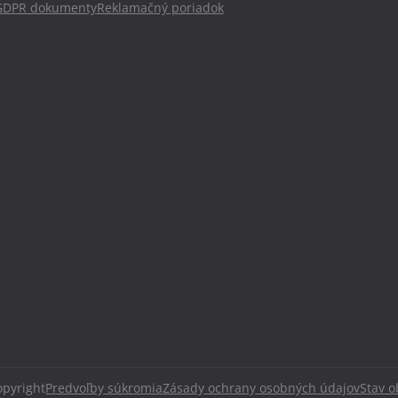
GDPR dokumenty
Reklamačný poriadok
pyright
Predvoľby súkromia
Zásady ochrany osobných údajov
Stav 