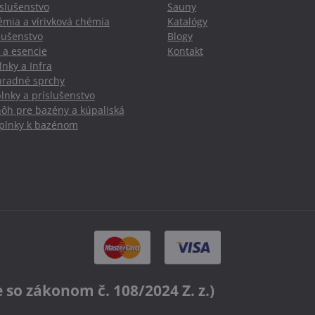
slušenstvo
Sauny
mia a vírivková chémia
Katalógy
slušenstvo
Blogy
 a esencie
Kontakt
nky a Infra
hradné sprchy
lnky a príslušenstvo
nôh pre bazény a kúpaliská
oplnky k bazénom
o zákonom č. 108/2024 Z. z.)