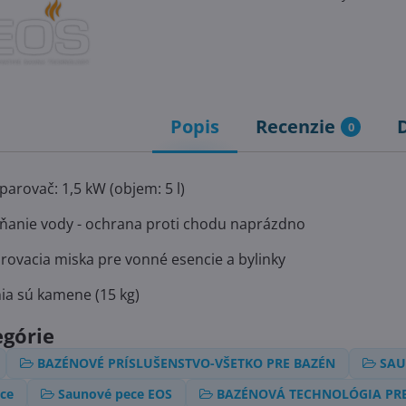
Popis
Recenzie
0
arovač: 1,5 kW (objem: 5 l)
ňanie vody - ochrana proti chodu naprázdno
rovacia miska pre vonné esencie a bylinky
ia sú kamene (15 kg)
egórie
BAZÉNOVÉ PRÍSLUŠENSTVO-VŠETKO PRE BAZÉN
SAU
ce
Saunové pece EOS
BAZÉNOVÁ TECHNOLÓGIA PRE