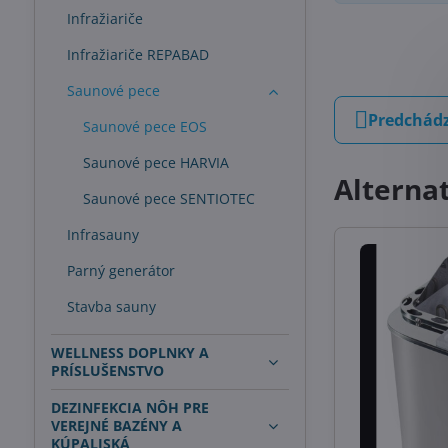
Infražiariče
Infražiariče REPABAD
Saunové pece
Predchádz
Saunové pece EOS
Saunové pece HARVIA
Alterna
Saunové pece SENTIOTEC
Infrasauny
Parný generátor
Stavba sauny
WELLNESS DOPLNKY A
PRÍSLUŠENSTVO
DEZINFEKCIA NÔH PRE
VEREJNÉ BAZÉNY A
KÚPALISKÁ