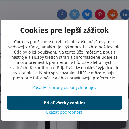
Facebook
Twitter
Bluesky
Pinterest
Reddit
L
Cookies pre lepší zážitok
ajúci produkt
Cookies používame na zlepšenie vašej návštevy tejto
webovej stránky, analýzu jej výkonnosti a zhromažďovanie
tívne produkty
údajov o jej používaní. Na tento účel môžeme použiť
nástroje a služby tretích strán a zhromaždené údaje sa
môžu preniesť k partnerom v EÚ, USA alebo iných
krajinách. Kliknutím na „Prijať všetky cookies“ vyjadrujete
svoj súhlas s týmto spracovaním. Nižšie môžete nájsť
podrobné informácie alebo upraviť svoje preferencie.
Zásady ochrany osobných údajov
Prijať všetky cookies
Ukázať podrobnosti