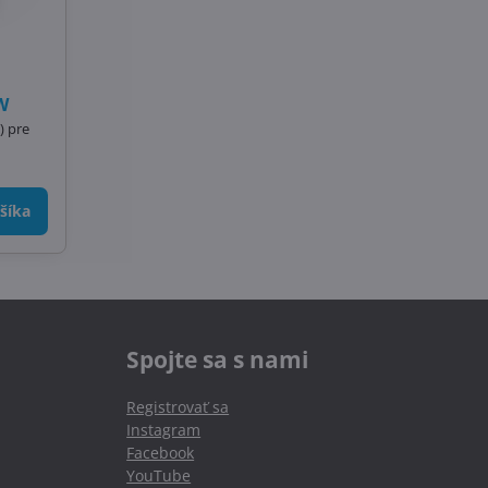
kW
) pre
šíka
Spojte sa s nami
Registrovať sa
Instagram
Facebook
YouTube