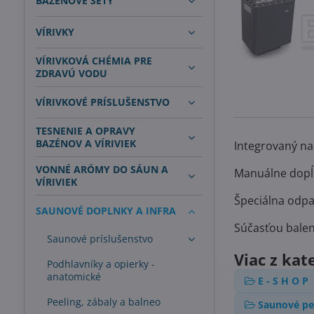
BAZÉNOVÉ SETY
VÍRIVKY
VÍRIVKOVÁ CHÉMIA PRE
ZDRAVÚ VODU
VÍRIVKOVÉ PRÍSLUŠENSTVO
TESNENIE A OPRAVY
BAZÉNOV A VÍRIVIEK
Integrovaný nap
VONNÉ ARÓMY DO SÁUN A
Manuálne dopĺ
VÍRIVIEK
Špeciálna odpa
SAUNOVÉ DOPLNKY A INFRA
Súčasťou balen
Saunové príslušenstvo
Viac z kat
Podhlavníky a opierky -
anatomické
E - S H O P
Peeling, zábaly a balneo
Saunové pe