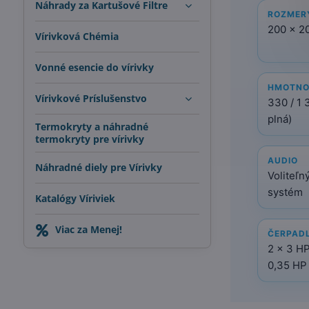
Náhrady za Kartušové Filtre
ROZMER
200 × 2
Vírivková Chémia
Vonné esencie do vírivky
HMOTNO
Vírivkové Príslušenstvo
330 / 1 
plná)
Termokryty a náhradné
termokryty pre vírivky
AUDIO
Náhradné diely pre Vírivky
Voliteľn
systém
Katalógy Víriviek
Viac za Menej!
ČERPAD
2 × 3 HP
0,35 HP