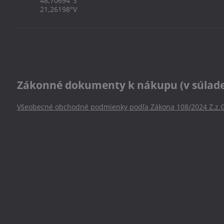
48,70694°S
21,26198°V
Zákonné dokumenty k nákupu (v súlade s
Všeobecné obchodné podmienky podľa Zákona 108/2024 Z.z.