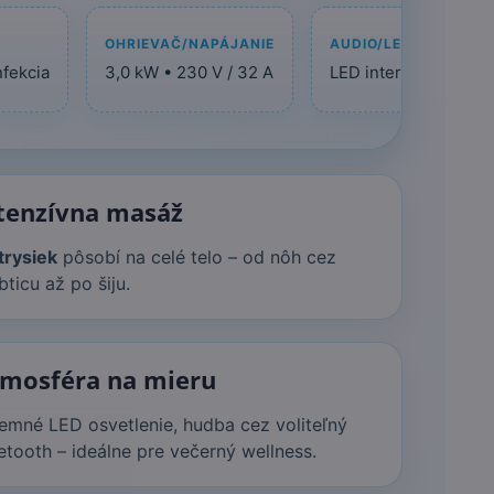
OHRIEVAČ/NAPÁJANIE
AUDIO/LED
nfekcia
3,0 kW • 230 V / 32 A
LED interiér + logo/r
tenzívna masáž
trysiek
pôsobí na celé telo – od nôh cez
bticu až po šiju.
mosféra na mieru
jemné LED osvetlenie, hudba cez voliteľný
etooth – ideálne pre večerný wellness.