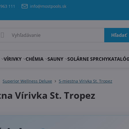
 963 111
info@mostpools.sk
Hľadať
VÍRIVKY
CHÉMIA
SAUNY
SOLÁRNE SPRCHY
KATALÓ
Superior Wellness Deluxe
5-miestna Vírivka St. Tropez
na Vírivka St. Tropez