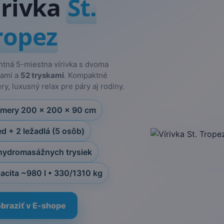
írivka
St.
ropez
ntná 5-miestna vírivka s dvoma
lami a
52 tryskami
. Kompaktné
y, luxusný relax pre páry aj rodiny.
mery 200 × 200 × 90 cm
ed + 2 ležadlá (5 osôb)
hydromasážnych trysiek
acita ~980 l • 330/1310 kg
braziť v E-shope