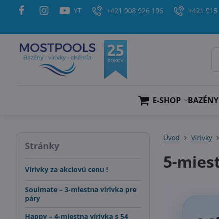
YT
+421 908 926 196
+421 915
E-SHOP
BAZÉNY
Úvod
Virivky
Stránky
5-miest
Vírivky za akciovú cenu !
Soulmate – 3-miestna vírivka pre
páry
Happy – 4-miestna vírivka s 54