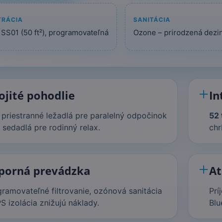
TRÁCIA
SANITÁCIA
 SS01 (50 ft²), programovateľná
Ozone – prirodzená dezi
ojité pohodlie
In
priestranné ležadlá pre paralelný odpočinok
52 
i sedadlá pre rodinný relax.
chr
porná prevádzka
At
ramovateľné filtrovanie, ozónová sanitácia
Prí
S izolácia znižujú náklady.
Blu