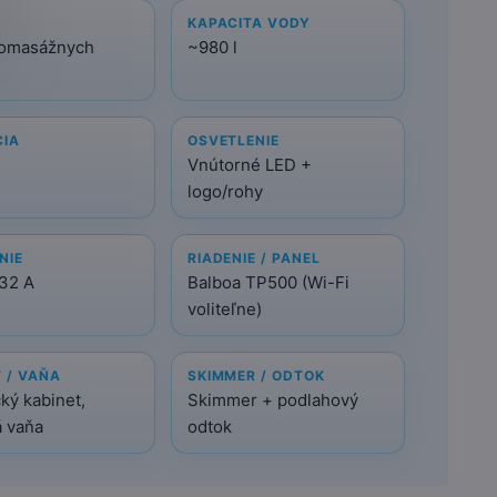
KAPACITA VODY
romasážnych
~980 l
CIA
OSVETLENIE
Vnútorné LED +
logo/rohy
NIE
RIADENIE / PANEL
 32 A
Balboa TP500 (Wi-Fi
voliteľne)
 / VAŇA
SKIMMER / ODTOK
ký kabinet,
Skimmer + podlahový
á vaňa
odtok