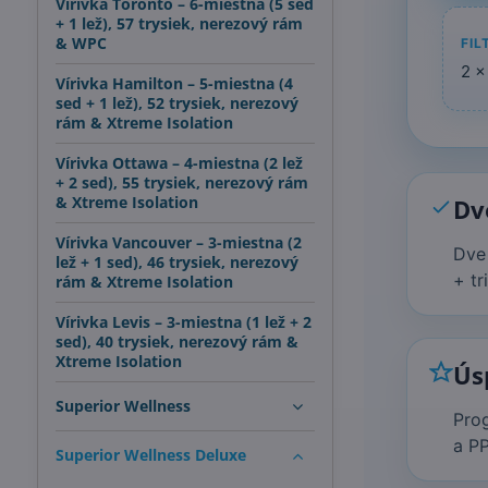
Vírivka Toronto – 6-miestna (5 sed
+ 1 lež), 57 trysiek, nerezový rám
& WPC
FIL
2 ×
Vírivka Hamilton – 5-miestna (4
sed + 1 lež), 52 trysiek, nerezový
rám & Xtreme Isolation
Vírivka Ottawa – 4-miestna (2 lež
+ 2 sed), 55 trysiek, nerezový rám
& Xtreme Isolation
Dv
Vírivka Vancouver – 3-miestna (2
Dve 
lež + 1 sed), 46 trysiek, nerezový
+ tr
rám & Xtreme Isolation
Vírivka Levis – 3-miestna (1 lež + 2
sed), 40 trysiek, nerezový rám &
Xtreme Isolation
Ús
Superior Wellness
Prog
a PP
Superior Wellness Deluxe