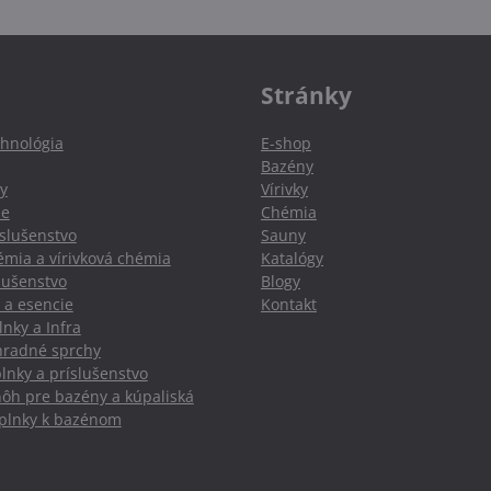
Stránky
hnológia
E-shop
Bazény
y
Vírivky
ie
Chémia
slušenstvo
Sauny
mia a vírivková chémia
Katalógy
slušenstvo
Blogy
 a esencie
Kontakt
nky a Infra
hradné sprchy
lnky a príslušenstvo
nôh pre bazény a kúpaliská
oplnky k bazénom