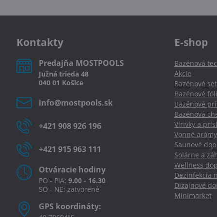
Kontakty
E-shop
Predajňa MOSTPOOLS
Bazénová tec
Akcie
Južná
trieda
48
040 01
Košice
Bazénové set
Bazénové fól
info​@mostpools​.sk
Bazénové prí
Bazénová ché
Vírivky a prí
+421 908 926 196
Vonné arómy
Saunové dopl
+421 915 963 111
Solárne a zá
Wellness dop
Otváracie hodiny
Dezinfekcia 
PO - PIA:
9.00 - 16.30
Dizajnové d
SO - NE: zatvorené
Minimarket
GPS koordináty: