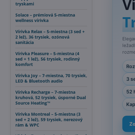
V
tryskami
T
Solace – prémiová 5-miestna
wellness vírivka
Vírivka Relax – 5-miestna (3 sed +
2 lež), 36 trysiek, ozónová
Elega
sanitácia
ležad
rozmer
Vírivka Pleasure – 5-miestna (4
sed + 1 lež), 56 trysiek, rodinný
komfort
Roz
Vírivka Joy – 7-miestna, 70 trysiek,
3 s
LED & Bluetooth audio
52 
Vírivka Recharge – 7-miestna
kruhová, 52 trysiek, úsporné Dual
Source Heating™
Kap
Vírivka Montreal – 5-miestna (3
sed + 2 lež), 59 trysiek, nerezový
Zo
rám & WPC