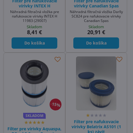
Filter pre nafukovacie
Filter pre nafukovacie
vírivky INTEX H
vírivky Canadian Spas
Náhradná filtračná vložka pre
Náhradná filtračná vložka Darlly
nafukovacie vírivky INTEX H
SC824 pre nafukovacie vírivky
11983 (29007)
Canadian Spas
Skladom
Skladom
8,41 €
20,91 €
Do košíka
Do košíka
15%
SKLADOM
Filter pre nafukovacie
vírivky Belatrix AS101 (1
Filter pre vírivky Aquaspa,
ks) závit