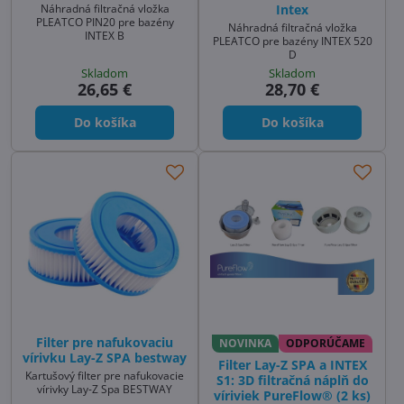
Náhradná filtračná vložka
Intex
PLEATCO PIN20 pre bazény
Náhradná filtračná vložka
INTEX B
PLEATCO pre bazény INTEX 520
D
Skladom
Skladom
26,65 €
28,70 €
Do košíka
Do košíka
Filter pre nafukovaciu
NOVINKA
ODPORÚČAME
vírivku Lay-Z SPA bestway
Filter Lay-Z SPA a INTEX
Kartušový filter pre nafukovacie
S1: 3D filtračná náplň do
vírivky Lay-Z Spa BESTWAY
víriviek PureFlow® (2 ks)