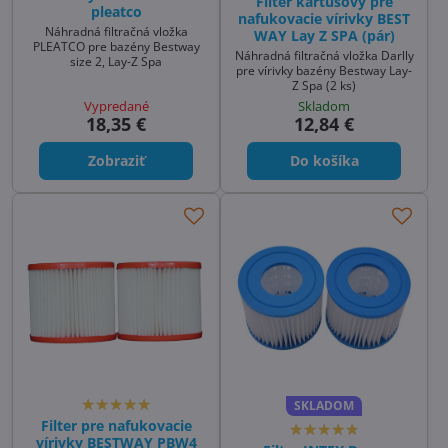
Filter kartušový pre
pleatco
nafukovacie vírivky BEST
Náhradná filtračná vložka
WAY Lay Z SPA (pár)
PLEATCO pre bazény Bestway
Náhradná filtračná vložka Darlly
size 2, Lay-Z Spa
pre vírivky bazény Bestway Lay-
Z Spa (2 ks)
Vypredané
Skladom
18,35 €
12,84 €
Zobraziť
Do košíka
SKLADOM
Filter pre nafukovacie
vírivky BESTWAY PBW4