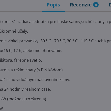
Popis
Recenzie
0
ronická riadiaca jednotka pre fínske sauny,suché sauny a 
súkromné účely.
nie vlhkej prevádzky: 30 ° C - 70 ° C, 30 ° C - 115 ° C suchá 
 6 h, 12 h, alebo nie ohrievanie.
ilátora, farebné svetlo.
trola a režim chaty (s PIN kódom).
ač s individuálnym nastavením klímy.
na 24 hodín v reálnom čase.
 kW (možnosť rozšírenia)
kW