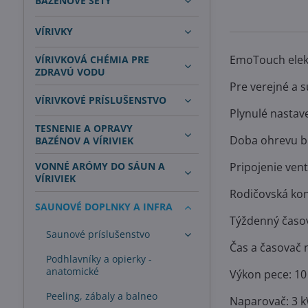
BAZÉNOVÉ SETY
VÍRIVKY
EmoTouch elekt
VÍRIVKOVÁ CHÉMIA PRE
ZDRAVÚ VODU
Pre verejné a 
VÍRIVKOVÉ PRÍSLUŠENSTVO
Plynulé nastave
TESNENIE A OPRAVY
Doba ohrevu buď
BAZÉNOV A VÍRIVIEK
VONNÉ ARÓMY DO SÁUN A
Pripojenie vent
VÍRIVIEK
Rodičovská kon
SAUNOVÉ DOPLNKY A INFRA
Týždenný časov
Saunové príslušenstvo
Čas a časovač 
Podhlavníky a opierky -
anatomické
Výkon pece: 10
Peeling, zábaly a balneo
Naparovač: 3 