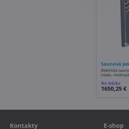
Saunová pec
Elektrická saun
trieda - Anthraci
Na otázku
1650,25 €
Kontakty
E-shop