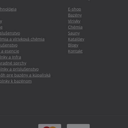
hnológia
E-shop
Bazény
y
Vírivky
ie
Chémia
slušenstvo
Sauny
mia a vírivková chémia
Katalógy
slušenstvo
Blogy
 a esencie
Kontakt
nky a Infra
hradné sprchy
lnky a príslušenstvo
nôh pre bazény a kúpaliská
oplnky k bazénom