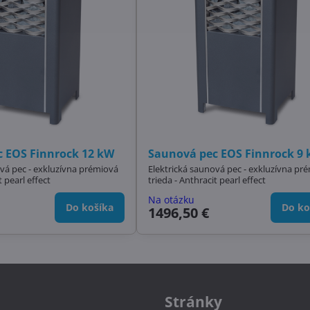
 EOS Finnrock 12 kW
Saunová pec EOS Finnrock 9
ová pec - exkluzívna prémiová
Elektrická saunová pec - exkluzívna pr
t pearl effect
trieda - Anthracit pearl effect
Na otázku
Do košíka
Do ko
1496,50 €
Stránky