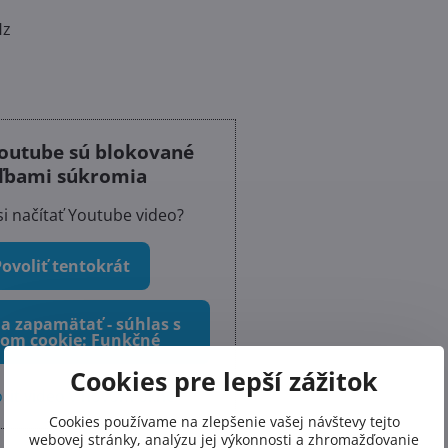
Hz
outube sú blokované
ľbami súkromia
si načítať Youtube video?
Povoliť tentokrát
 a zapamätať - súhlas s
om cookie: Funkčné
Cookies pre lepší zážitok
riť video v novom okne
Cookies používame na zlepšenie vašej návštevy tejto
webovej stránky, analýzu jej výkonnosti a zhromažďovanie