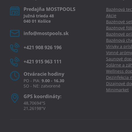
Predajňa MOSTPOOLS
Bazénová tec
Akcie
Južná
trieda
48
040 01
Košice
Bazénové set
Bazénové fól
info​@mostpools​.sk
Bazénové prí
Bazénová ché
Vírivky a prí
+421 908 926 196
Vonné arómy
Saunové dopl
+421 915 963 111
Solárne a zá
Wellness dop
Otváracie hodiny
Dezinfekcia 
PO - PIA:
9.00 - 16.30
Dizajnové d
SO - NE: zatvorené
Minimarket
GPS koordináty:
48,70694°S
21,26198°V