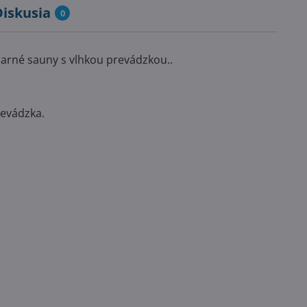
Diskusia
0
parné sauny s vlhkou prevádzkou..
prevádzka.