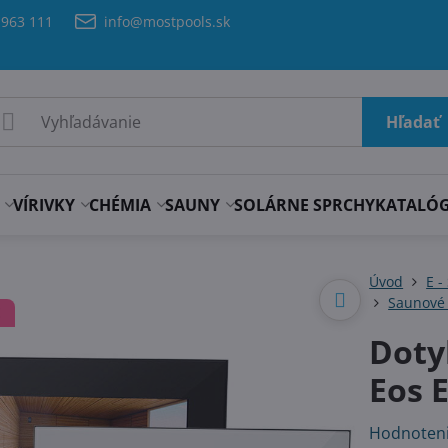
 963 111
info@mostpools.sk
Hľadať
VÍRIVKY
CHÉMIA
SAUNY
SOLÁRNE SPRCHY
KATALÓ
Úvod
E -
Saunové
E
Doty
Eos 
Hodnoten