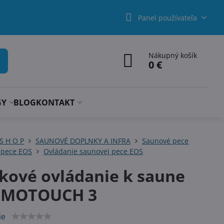
Panel používateľa
Nákupný košík
0 €
GY
BLOG
KONTAKT
 S H O P
SAUNOVÉ DOPLNKY A INFRA
Saunové pece
 pece EOS
Ovládanie saunovej pece EOS
kové ovládanie k saune
EMOTOUCH 3
ie