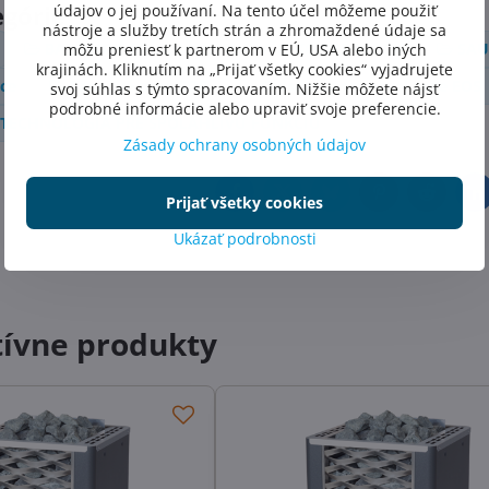
egórie
údajov o jej používaní. Na tento účel môžeme použiť
nástroje a služby tretích strán a zhromaždené údaje sa
BAZÉNOVÉ PRÍSLUŠENSTVO-VŠETKO PRE BAZÉN
SAU
môžu preniesť k partnerom v EÚ, USA alebo iných
krajinách. Kliknutím na „Prijať všetky cookies“ vyjadrujete
ce
Saunové pece EOS
Ovládanie saunovej pece EOS
svoj súhlas s týmto spracovaním. Nižšie môžete nájsť
podrobné informácie alebo upraviť svoje preferencie.
TECHNOLÓGIA PRE SPOĽAHLIVÚ FUNKCIU
Zásady ochrany osobných údajov
Facebook
Twitter
Bluesky
Pinterest
Reddit
L
Prijať všetky cookies
Ukázať podrobnosti
tívne produkty