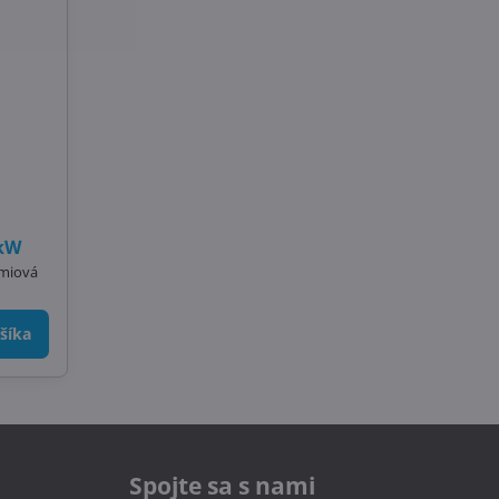
 kW
émiová
šíka
Spojte sa s nami