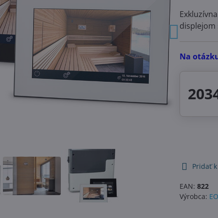
Exkluzívna
displejom
Na otázk
2034
Pridať 
EAN:
822
Výrobca:
EO