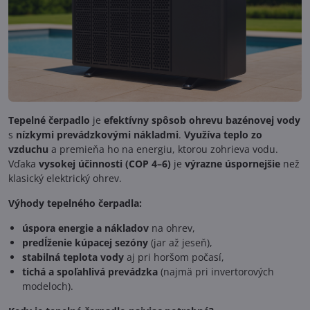
Tepelné čerpadlo
je
efektívny spôsob ohrevu bazénovej vody
s
nízkymi prevádzkovými nákladmi
.
Využíva teplo zo
vzduchu
a premieňa ho na energiu, ktorou zohrieva vodu.
Vďaka
vysokej účinnosti (COP 4–6)
je
výrazne úspornejšie
než
klasický elektrický ohrev.
Výhody tepelného čerpadla:
úspora energie a nákladov
na ohrev,
predĺženie kúpacej sezóny
(jar až jeseň),
stabilná teplota vody
aj pri horšom počasí,
tichá a spoľahlivá prevádzka
(najmä pri invertorových
modeloch).