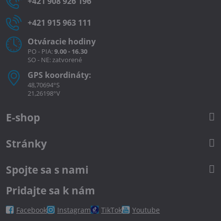
+421 908 926 196
+421 915 963 111
Otváracie hodiny
PO - PIA:
9.00 - 16.30
SO - NE: zatvorené
GPS koordináty:
48,70694°S
21,26198°V
E-shop
Stránky
Spojte sa s nami
Pridajte sa k nám
Facebook
Instagram
TikTok
Youtube