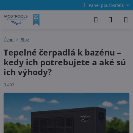
Panel používateľa
Úvod
Blog
Tepelné čerpadlá k bazénu –
kedy ich potrebujete a aké sú
ich výhody?
Počet
403
zobrazení