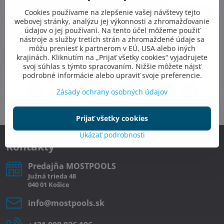
Cookies používame na zlepšenie vašej návštevy tejto
ohrev vody
invertorové čerpadlo
úspora energie
webovej stránky, analýzu jej výkonnosti a zhromažďovanie
údajov o jej používaní. Na tento účel môžeme použiť
predĺženie sezóny
nástroje a služby tretích strán a zhromaždené údaje sa
môžu preniesť k partnerom v EÚ, USA alebo iných
Diskusia
krajinách. Kliknutím na „Prijať všetky cookies“ vyjadrujete
Nový komentár
svoj súhlas s týmto spracovaním. Nižšie môžete nájsť
(0 komentárov)
podrobné informácie alebo upraviť svoje preferencie.
Zásady ochrany osobných údajov
Facebook
Twitter
Bluesky
Pinterest
Reddit
LinkedIn
WhatsApp
E-
mail
Prijať všetky cookies
Ukázať podrobnosti
Kontakty
Predajňa MOSTPOOLS
Južná
trieda
48
040 01
Košice
info​@mostpools​.sk