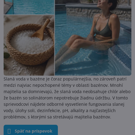
Slaná voda v bazéne je čoraz populárnejšia, no zároveň patrí
medzi najviac nepochopené témy v oblasti bazénov. Mnohí
majitelia sa domnievajú, že slaná voda neobsahuje chlór alebo
že bazén so solinátorom nepotrebuje žiadnu údržbu. V tomto
sprievodcovi nájdete odborné vysvetlenie fungovania slanej
vody, úlohy soli, dezinfekcie, pH, alkality a najčastejších
problémov, s ktorými sa stretávajú majitelia bazénov.
Späť na príspevok