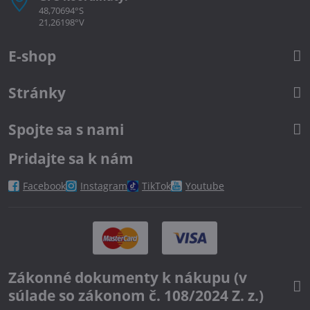
48,70694°S
21,26198°V
E-shop
Stránky
Spojte sa s nami
Pridajte sa k nám
Facebook
Instagram
TikTok
Youtube
Zákonné dokumenty k nákupu (v
súlade so zákonom č. 108/2024 Z. z.)