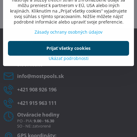
môžu preniesť k partnerom v EÚ, USA alebo iných
Odoslať
*
(Povinné)
krajinách. Kliknutím na „Prijať všetky cookies“ vyjadrujete
svoj súhlas s týmto spracovaním. Nižšie môžete nájsť
podrobné informácie alebo upraviť svoje preferencie.
Zásady ochrany osobných údajov
Kontakty
Prijať všetky cookies
Predajňa MOSTPOOLS
Ukázať podrobnosti
Južná
trieda
48
040 01
Košice
info​@mostpools​.sk
+421 908 926 196
+421 915 963 111
Otváracie hodiny
PO - PIA:
9.00 - 16.30
SO - NE: zatvorené
GPS koordináty: