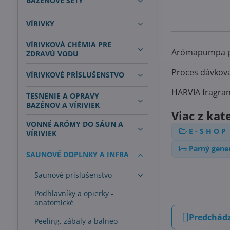
BAZÉNOVÉ SETY
VÍRIVKY
VÍRIVKOVÁ CHÉMIA PRE
Arómapumpa p
ZDRAVÚ VODU
Proces dávkov
VÍRIVKOVÉ PRÍSLUŠENSTVO
HARVIA fragra
TESNENIE A OPRAVY
BAZÉNOV A VÍRIVIEK
Viac z kat
VONNÉ ARÓMY DO SÁUN A
E - S H O P
VÍRIVIEK
Parný gene
SAUNOVÉ DOPLNKY A INFRA
Saunové príslušenstvo
Podhlavníky a opierky -
anatomické
Predchádz
Peeling, zábaly a balneo