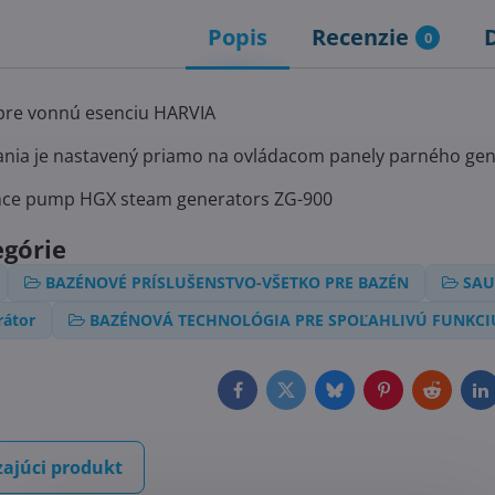
Popis
Recenzie
0
re vonnú esenciu HARVIA
ania je nastavený priamo na ovládacom panely parného ge
nce pump HGX steam generators ZG-900
egórie
BAZÉNOVÉ PRÍSLUŠENSTVO-VŠETKO PRE BAZÉN
SAU
rátor
BAZÉNOVÁ TECHNOLÓGIA PRE SPOĽAHLIVÚ FUNKCI
Facebook
Twitter
Bluesky
Pinterest
Reddit
L
ajúci produkt