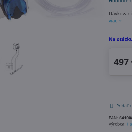
Hodnoten
Dávkovani
viac
Na otázk
497 
Pridať 
EAN:
64100
Výrobca:
Ha