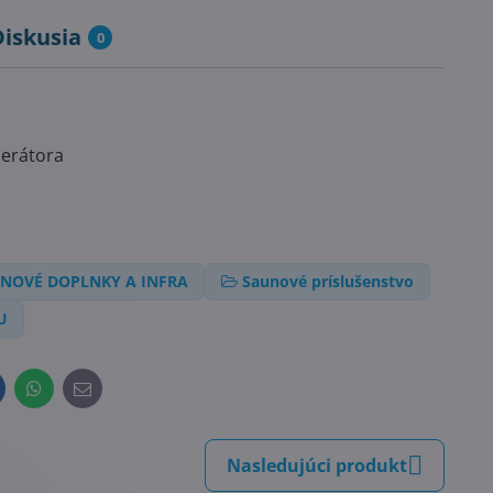
Diskusia
0
nerátora
NOVÉ DOPLNKY A INFRA
Saunové príslušenstvo
U
inkedIn
WhatsApp
E-
mail
Nasledujúci produkt