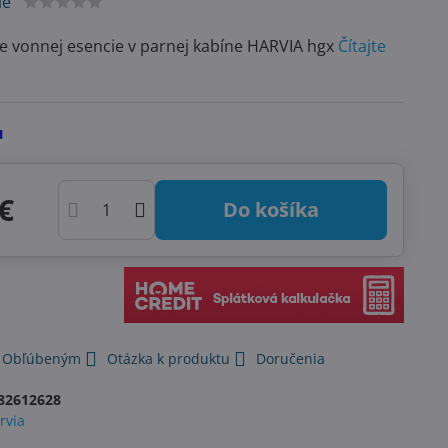
ie
e vonnej esencie v parnej kabíne HARVIA hgx
Čítajte
u
€
Do košíka
k Obľúbeným
Otázka k produktu
Doručenia
82612628
rvia