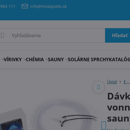
 963 111
info@mostpools.sk
Hľadať
VÍRIVKY
CHÉMIA
SAUNY
SOLÁRNE SPRCHY
KATALÓ
Úvod
E -
Dávk
vonn
saun