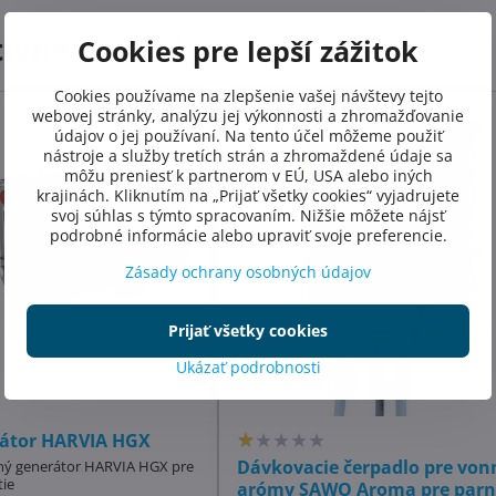
tívne produkty
Cookies pre lepší zážitok
Cookies používame na zlepšenie vašej návštevy tejto
webovej stránky, analýzu jej výkonnosti a zhromažďovanie
údajov o jej používaní. Na tento účel môžeme použiť
nástroje a služby tretích strán a zhromaždené údaje sa
môžu preniesť k partnerom v EÚ, USA alebo iných
krajinách. Kliknutím na „Prijať všetky cookies“ vyjadrujete
svoj súhlas s týmto spracovaním. Nižšie môžete nájsť
podrobné informácie alebo upraviť svoje preferencie.
Zásady ochrany osobných údajov
Prijať všetky cookies
Ukázať podrobnosti
rátor HARVIA HGX
Dávkovacie čerpadlo pre von
ý generátor HARVIA HGX pre
ie
arómy SAWO Aroma pre par