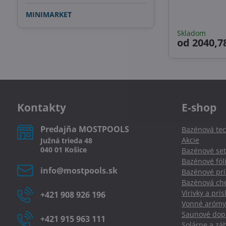
MINIMARKET
Skladom
od 2040,7
Kontakty
E-shop
Predajňa MOSTPOOLS
Bazénová tec
Akcie
Južná
trieda
48
040 01
Košice
Bazénové set
Bazénové fól
info​@mostpools​.sk
Bazénové prí
Bazénová ché
Vírivky a prí
+421 908 926 196
Vonné arómy
Saunové dopl
+421 915 963 111
Solárne a zá