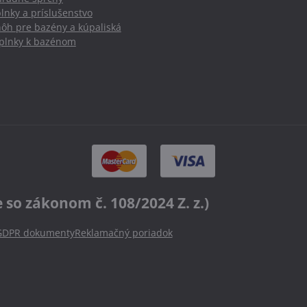
lnky a príslušenstvo
nôh pre bazény a kúpaliská
oplnky k bazénom
o zákonom č. 108/2024 Z. z.)
GDPR dokumenty
Reklamačný poriadok