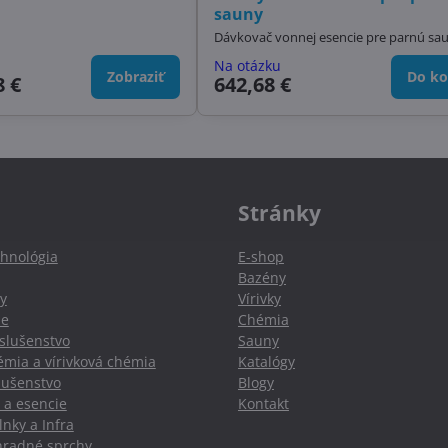
sauny
Dávkovač vonnej esencie pre parnú sa
Na otázku
Zobraziť
Do ko
8 €
642,68 €
Stránky
hnológia
E-shop
Bazény
y
Vírivky
ie
Chémia
slušenstvo
Sauny
mia a vírivková chémia
Katalógy
slušenstvo
Blogy
 a esencie
Kontakt
nky a Infra
hradné sprchy