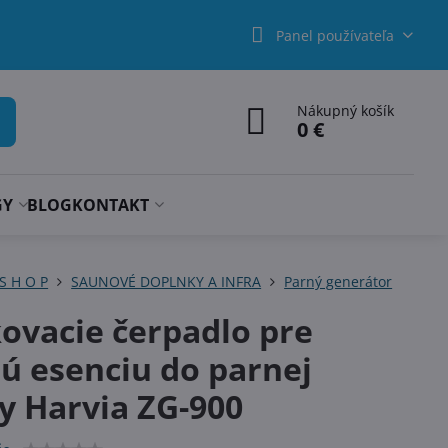
Panel používateľa
Nákupný košík
0 €
GY
BLOG
KONTAKT
 S H O P
SAUNOVÉ DOPLNKY A INFRA
Parný generátor
ovacie čerpadlo pre
ú esenciu do parnej
y Harvia ZG-900