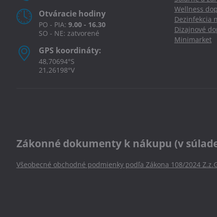
Wellness dop
Otváracie hodiny
Dezinfekcia 
PO - PIA:
9.00 - 16.30
Dizajnové d
SO - NE: zatvorené
Minimarket
GPS koordináty:
48,70694°S
21,26198°V
Zákonné dokumenty k nákupu (v súlade s
Všeobecné obchodné podmienky podľa Zákona 108/2024 Z.z.