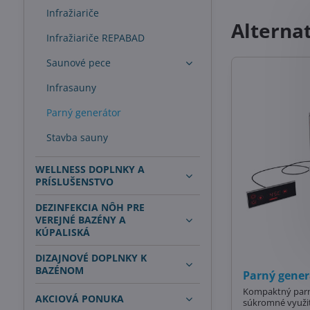
Infražiariče
Alterna
Infražiariče REPABAD
Saunové pece
Infrasauny
Parný generátor
Stavba sauny
WELLNESS DOPLNKY A
PRÍSLUŠENSTVO
DEZINFEKCIA NÔH PRE
VEREJNÉ BAZÉNY A
KÚPALISKÁ
DIZAJNOVÉ DOPLNKY K
BAZÉNOM
Parný gene
Kompaktný parn
AKCIOVÁ PONUKA
súkromné využit