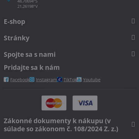
48,70694°S
21,26198°V
E-shop
Stránky
Spojte sa s nami
Pridajte sa k nám
Facebook
Instagram
TikTok
Youtube
Zákonné dokumenty k nákupu (v
súlade so zákonom č. 108/2024 Z. z.)