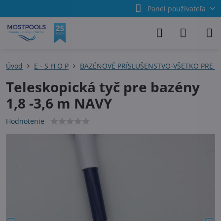
Panel používateľa
Úvod
E - S H O P
BAZÉNOVÉ PRÍSLUŠENSTVO-VŠETKO PRE 
Teleskopická tyč pre bazény
1,8 -3,6 m NAVY
Hodnotenie