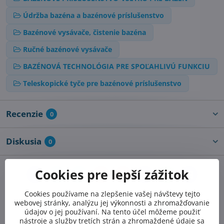
Údržba bazéna a bazénové príslušenstvo
Bazénové vysávače, čistenie bazéna
Ručné bazénové vysávače
BAZÉNOVÁ TECHNOLÓGIA PRE SPOĽAHLIVÚ FUNKCIU
Teleskopické tyče pre bazénové príslušenstvo
Recenzie
0
Diskusia
0
Cookies pre lepší zážitok
Facebook
Twitter
Bluesky
Pinterest
Reddit
LinkedIn
WhatsApp
E-
mail
Cookies používame na zlepšenie vašej návštevy tejto
Predchádzajúci
webovej stránky, analýzu jej výkonnosti a zhromažďovanie
Nasledujúci produkt
produkt
údajov o jej používaní. Na tento účel môžeme použiť
nástroje a služby tretích strán a zhromaždené údaje sa