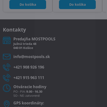
Do košíka
Do košíka
Kontakty
Predajňa MOSTPOOLS
Južná
trieda
48
040 01
Košice
info​@mostpools​.sk
+421 908 926 196
+421 915 963 111
Otváracie hodiny
PO - PIA:
9.00 - 16.30
SO - NE: zatvorené
GPS koordináty: