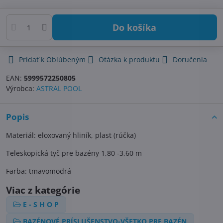
Do košíka
Pridať k Obľúbeným
Otázka k produktu
Doručenia
EAN:
5999572250805
Výrobca:
ASTRAL POOL
Popis
Materiál: eloxovaný hliník, plast (rúčka)
Teleskopická tyč pre bazény 1,80 -3,60 m
Farba: tmavomodrá
Viac z kategórie
E - S H O P
BAZÉNOVÉ PRÍSLUŠENSTVO-VŠETKO PRE BAZÉN