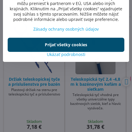
môžu preniesť k partnerom v EÚ, USA alebo iných
Alternatívne produkty
krajinách. Kliknutím na „Prijať všetky cookies“ vyjadrujete
svoj súhlas s týmto spracovaním. Nižšie môžete nájsť
podrobné informácie alebo upraviť svoje preferencie.
Zásady ochrany osobných údajov
Prijať všetky cookies
Ukázať podrobnosti
Držiak teleskopickej tyče
Teleskopická tyč 2,4 -4,8
a príslušenstva pre bazén
m k bazénovým kefám a
sieťkam
Plastový držiak na stenu pre
teleskopickú tyč a príslušenstvo
Teleskopická tyč vhodná pre
všetky univerzálne typy
bazénových sieťok, kief a hlavíc
vysávača.
Skladom
Skladom
7,18 €
31,78 €