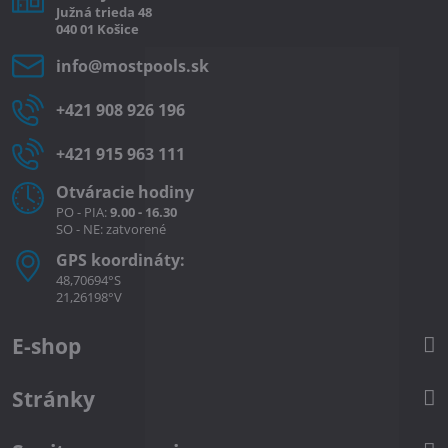
Južná
trieda
48
040 01
Košice
info​@mostpools​.sk
+421 908 926 196
+421 915 963 111
Otváracie hodiny
PO - PIA:
9.00 - 16.30
SO - NE: zatvorené
GPS koordináty:
48,70694°S
21,26198°V
E-shop
Stránky