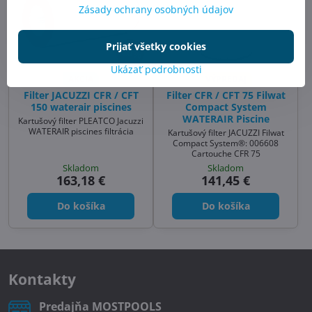
Zásady ochrany osobných údajov
Prijať všetky cookies
20%
Ukázať podrobnosti
AKCIA
VÝPREDAJ
Filter JACUZZI CFR / CFT
Filter CFR / CFT 75 Filwat
150 waterair piscines
Compact System
WATERAIR Piscine
Kartušový filter PLEATCO Jacuzzi
WATERAIR piscines filtrácia
Kartušový filter JACUZZI Filwat
Compact System®: 006608
Cartouche CFR 75
Skladom
Skladom
163,18 €
141,45 €
Do košíka
Do košíka
Kontakty
Predajňa MOSTPOOLS