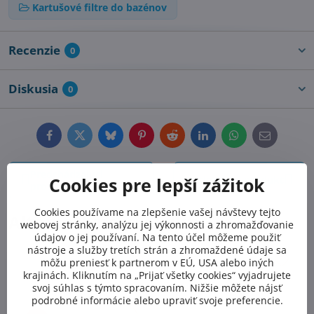
Kartušové filtre do bazénov
Recenzie
0
Diskusia
0
Facebook
Twitter
Bluesky
Pinterest
Reddit
LinkedIn
WhatsApp
E-
mail
Predchádzajúci
Nasledujúci produkt
Cookies pre lepší zážitok
produkt
Cookies používame na zlepšenie vašej návštevy tejto
Alternatívne produkty
webovej stránky, analýzu jej výkonnosti a zhromažďovanie
údajov o jej používaní. Na tento účel môžeme použiť
nástroje a služby tretích strán a zhromaždené údaje sa
môžu preniesť k partnerom v EÚ, USA alebo iných
krajinách. Kliknutím na „Prijať všetky cookies“ vyjadrujete
svoj súhlas s týmto spracovaním. Nižšie môžete nájsť
podrobné informácie alebo upraviť svoje preferencie.