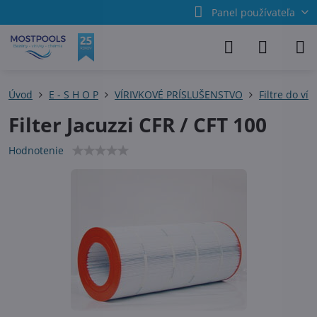
Panel používateľa
Úvod
E - S H O P
VÍRIVKOVÉ PRÍSLUŠENSTVO
Filtre do vír
Filter Jacuzzi CFR / CFT 100
Hodnotenie