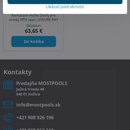
Filter Darlly do vírivky
Ukázať podrobnosti
VITA SPAS: SC711
Kartušová vložka Darlly pre
vírivky VITA spas, LEISURE BAY
Skladom
63,65 €
Do košíka
Kontakty
Predajňa MOSTPOOLS
Južná
trieda
48
040 01
Košice
info​@mostpools​.sk
+421 908 926 196