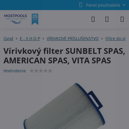
Panel používateľa
Úvod
E - S H O P
VÍRIVKOVÉ PRÍSLUŠENSTVO
Filtre do vír
Vírivkový filter SUNBELT SPAS,
AMERICAN SPAS, VITA SPAS
Hodnotenie