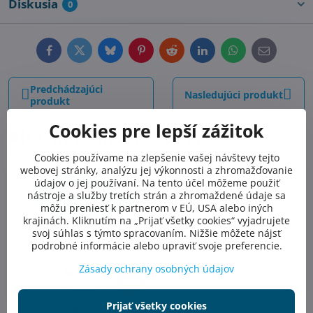
Diskusia
0
Facebook
Twitter
Bluesky
Pinterest
Reddit
LinkedIn
WhatsApp
E-
mail
Predchádzajúci
Nasledujúci produkt
produkt
Cookies pre lepší zážitok
Alternatívne produkty
Cookies používame na zlepšenie vašej návštevy tejto
webovej stránky, analýzu jej výkonnosti a zhromažďovanie
údajov o jej používaní. Na tento účel môžeme použiť
nástroje a služby tretích strán a zhromaždené údaje sa
môžu preniesť k partnerom v EÚ, USA alebo iných
krajinách. Kliknutím na „Prijať všetky cookies“ vyjadrujete
svoj súhlas s týmto spracovaním. Nižšie môžete nájsť
podrobné informácie alebo upraviť svoje preferencie.
Zásady ochrany osobných údajov
10%
Prijať všetky cookies
AKCIA