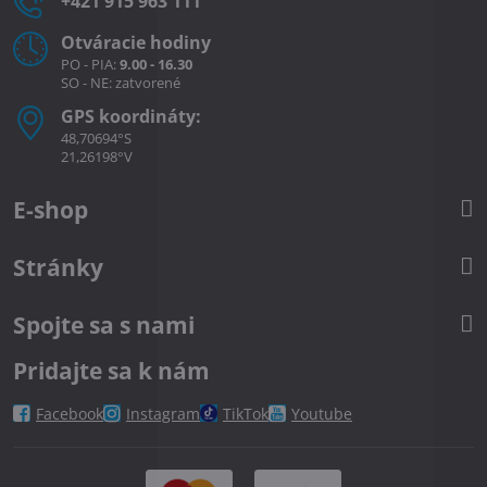
+421 915 963 111
Otváracie hodiny
PO - PIA:
9.00 - 16.30
SO - NE: zatvorené
GPS koordináty:
48,70694°S
21,26198°V
E-shop
Stránky
Spojte sa s nami
Pridajte sa k nám
Facebook
Instagram
TikTok
Youtube