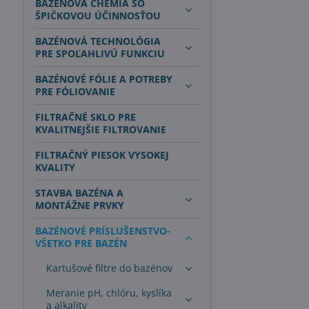
BAZÉNOVÁ CHÉMIA SO
ŠPIČKOVOU ÚČINNOSŤOU
BAZÉNOVÁ TECHNOLÓGIA
PRE SPOĽAHLIVÚ FUNKCIU
BAZÉNOVÉ FÓLIE A POTREBY
PRE FÓLIOVANIE
FILTRAČNÉ SKLO PRE
KVALITNEJŠIE FILTROVANIE
FILTRAČNÝ PIESOK VYSOKEJ
KVALITY
STAVBA BAZÉNA A
MONTÁŽNE PRVKY
BAZÉNOVÉ PRÍSLUŠENSTVO-
VŠETKO PRE BAZÉN
Kartušové filtre do bazénov
Meranie pH, chlóru, kyslíka
a alkality