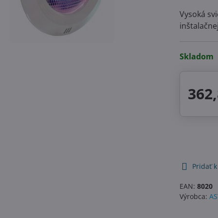
Vysoká svi
inštalačne
Skladom
362,
Pridať 
EAN:
8020
Výrobca:
AS