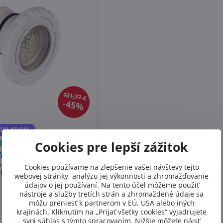
121,77 €
45%
SKLADOM
flektor 6W biely 36SMD
Cookies pre lepší zážitok
ý bazén
vetlo MINI pre betónový
Cookies používame na zlepšenie vašej návštevy tejto
biela
webovej stránky, analýzu jej výkonnosti a zhromažďovanie
údajov o jej používaní. Na tento účel môžeme použiť
Do košíka
nástroje a služby tretích strán a zhromaždené údaje sa
môžu preniesť k partnerom v EÚ, USA alebo iných
krajinách. Kliknutím na „Prijať všetky cookies“ vyjadrujete
svoj súhlas s týmto spracovaním. Nižšie môžete nájsť