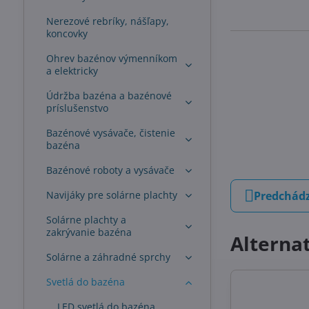
Nerezové rebríky, nášľapy,
koncovky
Ohrev bazénov výmenníkom
a elektricky
Údržba bazéna a bazénové
príslušenstvo
Bazénové vysávače, čistenie
bazéna
Bazénové roboty a vysávače
Navijáky pre solárne plachty
Predchádz
Solárne plachty a
zakrývanie bazéna
Alterna
Solárne a záhradné sprchy
Svetlá do bazéna
LED svetlá do bazéna