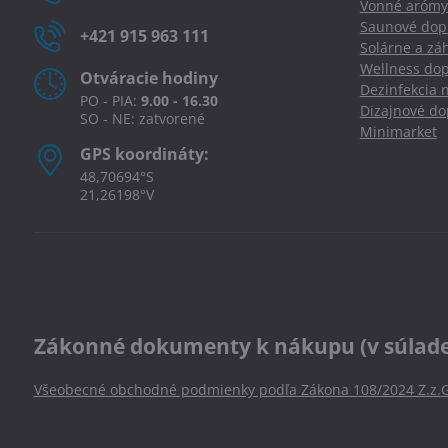
Vonné arómy
Saunové dopl
+421 915 963 111
Solárne a zá
Wellness dop
Otváracie hodiny
Dezinfekcia 
PO - PIA:
9.00 - 16.30
Dizajnové d
SO - NE: zatvorené
Minimarket
GPS koordináty:
48,70694°S
21,26198°V
Zákonné dokumenty k nákupu (v súlade s
Všeobecné obchodné podmienky podľa Zákona 108/2024 Z.z.