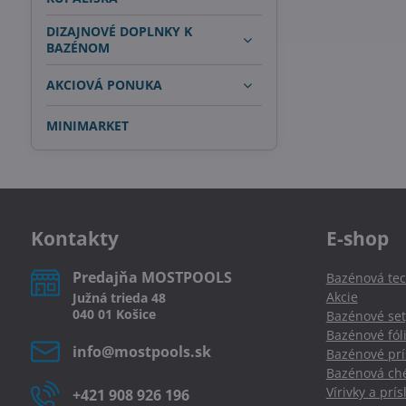
DIZAJNOVÉ DOPLNKY K
BAZÉNOM
AKCIOVÁ PONUKA
MINIMARKET
Kontakty
E-shop
Predajňa MOSTPOOLS
Bazénová tec
Akcie
Južná
trieda
48
040 01
Košice
Bazénové set
Bazénové fól
info​@mostpools​.sk
Bazénové prí
Bazénová ché
Vírivky a prí
+421 908 926 196