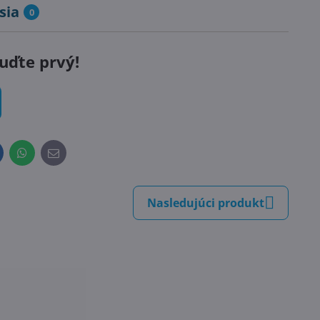
sia
0
uďte prvý!
inkedIn
WhatsApp
E-
mail
Nasledujúci produkt