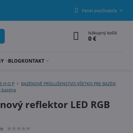
Panel používateľa
Nákupný košík
0 €
GY
BLOG
KONTAKT
 S H O P
BAZÉNOVÉ PRÍSLUŠENSTVO-VŠETKO PRE BAZÉN
o bazéna
nový reflektor LED RGB
ie