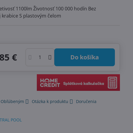
etivosť 1100lm Životnosť 100 000 hodín Bez
j krabice S plastovým čelom
85 €
Do košíka
k Obľúbeným
Otázka k produktu
Doručenia
TRAL POOL