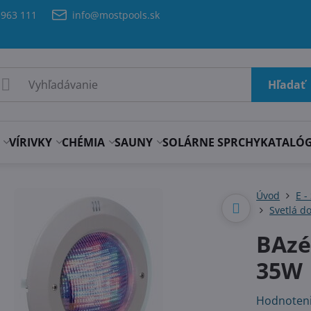
 963 111
info@mostpools.sk
Hľadať
VÍRIVKY
CHÉMIA
SAUNY
SOLÁRNE SPRCHY
KATALÓ
Úvod
E -
Svetlá d
BAzé
35W
Hodnoten