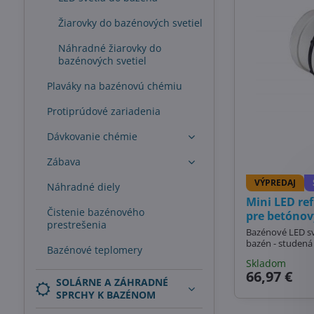
Žiarovky do bazénových svetiel
Náhradné žiarovky do
bazénových svetiel
Plaváky na bazénovú chémiu
Protiprúdové zariadenia
Dávkovanie chémie
Zábava
VÝPREDAJ
Náhradné diely
Mini LED re
Čistenie bazénového
pre betónov
prestrešenia
Bazénové LED s
bazén - studená 
Bazénové teplomery
Skladom
66,97 €
SOLÁRNE A ZÁHRADNÉ
SPRCHY K BAZÉNOM