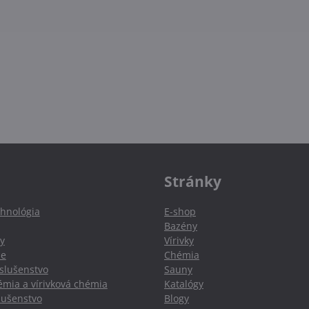
Stránky
hnológia
E-shop
Bazény
y
Vírivky
ie
Chémia
slušenstvo
Sauny
mia a vírivková chémia
Katalógy
slušenstvo
Blogy