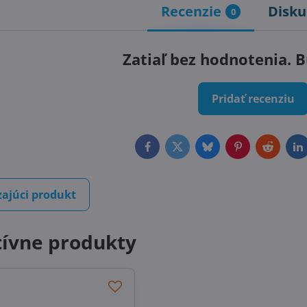
Recenzie
Disku
0
Zatiaľ bez hodnotenia. B
Pridať recenziu
Facebook
Twitter
Bluesky
Pinterest
Reddit
L
ajúci produkt
tívne produkty