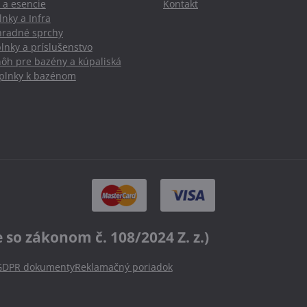
 a esencie
Kontakt
nky a Infra
hradné sprchy
lnky a príslušenstvo
nôh pre bazény a kúpaliská
oplnky k bazénom
o zákonom č. 108/2024 Z. z.)
GDPR dokumenty
Reklamačný poriadok