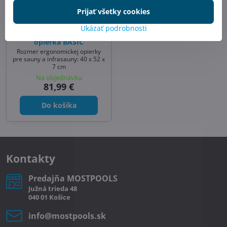
Prijať všetky cookies
Ukázať podrobnosti
Chrbtová saunová
opierka BASIC
Rozmer ergonomickej opierky
pre sauny a infrasauny: 40 x 52 x
7 cm
Na objednávku
81,99 €
Do košíka
Kontakty
Predajňa MOSTPOOLS
Južná
trieda
48
040 01
Košice
info​@mostpools​.sk