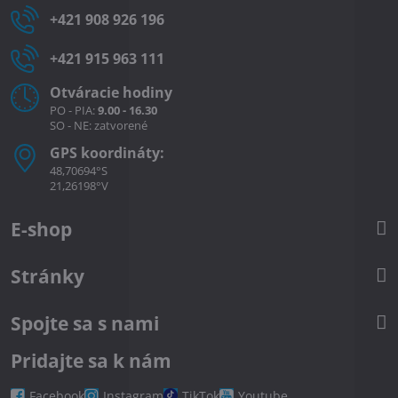
+421 908 926 196
+421 915 963 111
Otváracie hodiny
PO - PIA:
9.00 - 16.30
SO - NE: zatvorené
GPS koordináty:
48,70694°S
21,26198°V
E-shop
Stránky
Spojte sa s nami
Pridajte sa k nám
Facebook
Instagram
TikTok
Youtube