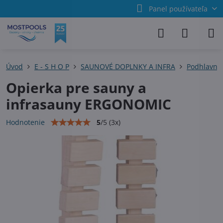
Panel používateľa
Úvod
E - S H O P
SAUNOVÉ DOPLNKY A INFRA
Podhlavník
Opierka pre sauny a
infrasauny ERGONOMIC
5
/
5
(
3
x)
Hodnotenie