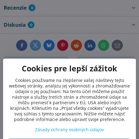
Recenzie
0
Diskusia
0
Facebook
Twitter
Bluesky
Pinterest
Reddit
LinkedIn
WhatsApp
E-
mail
Predchádzajúci
Nasledujúci produkt
Cookies pre lepší zážitok
produkt
Cookies používame na zlepšenie vašej návštevy tejto
Alternatívne produkty
webovej stránky, analýzu jej výkonnosti a zhromažďovanie
údajov o jej používaní. Na tento účel môžeme použiť
nástroje a služby tretích strán a zhromaždené údaje sa
môžu preniesť k partnerom v EÚ, USA alebo iných
krajinách. Kliknutím na „Prijať všetky cookies“ vyjadrujete
svoj súhlas s týmto spracovaním. Nižšie môžete nájsť
podrobné informácie alebo upraviť svoje preferencie.
Zásady ochrany osobných údajov