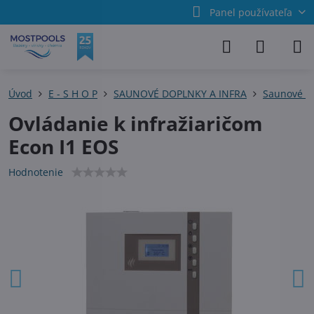
Panel používateľa
Úvod
E - S H O P
SAUNOVÉ DOPLNKY A INFRA
Saunové pr
Ovládanie k infražiaričom
Econ I1 EOS
Hodnotenie