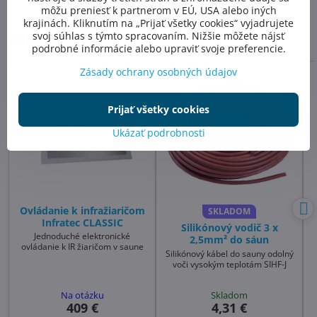
produkt
môžu preniesť k partnerom v EÚ, USA alebo iných
krajinách. Kliknutím na „Prijať všetky cookies“ vyjadrujete
Alternatívne produkty
svoj súhlas s týmto spracovaním. Nižšie môžete nájsť
podrobné informácie alebo upraviť svoje preferencie.
Zásady ochrany osobných údajov
Prijať všetky cookies
Ukázať podrobnosti
Ovládanie k infražiaričom
SKLADOM
Infratec CLASSIC
Silikónový vodič 3 x
Jednoduché elektronické
2,5mm² do sáun
ovládanie k IR žiaričom v saune
Silikónový kábel do sauny odolný
voči vysokým teplotám SIHF-J
Na otázku
Skladom
409 €
4,31 €