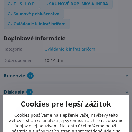
E - S H O P
SAUNOVÉ DOPLNKY A INFRA
Saunové príslušenstvo
Ovládanie k infražiaričom
Doplnkové informácie
Kategória:
Ovládanie k infražiaričom
Doba dodania::
10-14 dní
Recenzie
0
Diskusia
0
Cookies pre lepší zážitok
Facebook
Twitter
Bluesky
Pinterest
Reddit
LinkedIn
WhatsApp
E-
Cookies používame na zlepšenie vašej návštevy tejto
mail
webovej stránky, analýzu jej výkonnosti a zhromažďovanie
údajov o jej používaní. Na tento účel môžeme použiť
Predchádzajúci
Nasledujúci produkt
nástroje a služby tretích strán a zhromaždené údaje sa