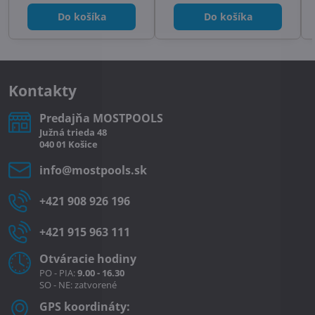
Do košíka
Do košíka
Kontakty
Predajňa MOSTPOOLS
Južná
trieda
48
040 01
Košice
info​@mostpools​.sk
+421 908 926 196
+421 915 963 111
Otváracie hodiny
PO - PIA:
9.00 - 16.30
SO - NE: zatvorené
GPS koordináty: