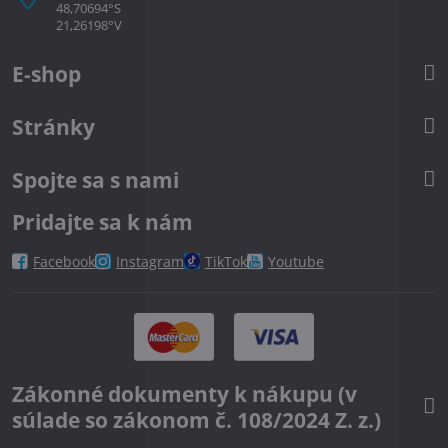
48,70694°S
21,26198°V
E-shop
Stránky
Spojte sa s nami
Pridajte sa k nám
Facebook
Instagram
TikTok
Youtube
Zákonné dokumenty k nákupu (v
súlade so zákonom č. 108/2024 Z. z.)