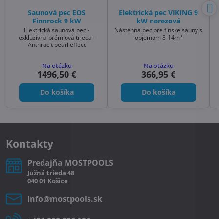
Saunová pec EOS
Elektrická pec VIKING 9
Finnrock 9 kW
kW nerezová
Elektrická saunová pec -
Nástenná pec pre fínske sauny s
exkluzívna prémiová trieda -
objemom 8-14m³
Anthracit pearl effect
Na otázku
Na otázku
1496,50 €
366,95 €
Do košíka
Do košíka
Kontakty
Predajňa MOSTPOOLS
Južná
trieda
48
040 01
Košice
info​@mostpools​.sk