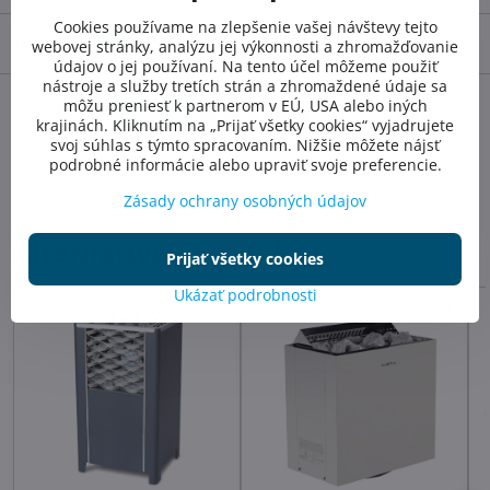
Cookies používame na zlepšenie vašej návštevy tejto
Diskusia
0
webovej stránky, analýzu jej výkonnosti a zhromažďovanie
údajov o jej používaní. Na tento účel môžeme použiť
nástroje a služby tretích strán a zhromaždené údaje sa
môžu preniesť k partnerom v EÚ, USA alebo iných
Facebook
Twitter
Bluesky
Pinterest
Reddit
LinkedIn
WhatsApp
E-
krajinách. Kliknutím na „Prijať všetky cookies“ vyjadrujete
mail
svoj súhlas s týmto spracovaním. Nižšie môžete nájsť
podrobné informácie alebo upraviť svoje preferencie.
Predchádzajúci
Nasledujúci produkt
produkt
Zásady ochrany osobných údajov
Alternatívne produkty
Prijať všetky cookies
Ukázať podrobnosti