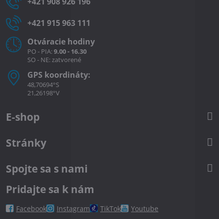
+421 908 926 196
+421 915 963 111
Otváracie hodiny
PO - PIA:
9.00 - 16.30
SO - NE: zatvorené
GPS koordináty:
48,70694°S
21,26198°V
E-shop
Stránky
Spojte sa s nami
Pridajte sa k nám
Facebook
Instagram
TikTok
Youtube