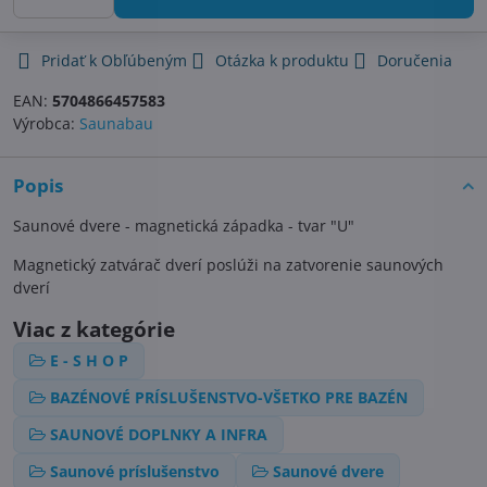
Pridať k Obľúbeným
Otázka k produktu
Doručenia
EAN:
5704866457583
Výrobca:
Saunabau
Popis
Saunové dvere - magnetická západka - tvar "U"
Magnetický zatvárač dverí poslúži na zatvorenie saunových
dverí
Viac z kategórie
E - S H O P
BAZÉNOVÉ PRÍSLUŠENSTVO-VŠETKO PRE BAZÉN
SAUNOVÉ DOPLNKY A INFRA
Saunové príslušenstvo
Saunové dvere