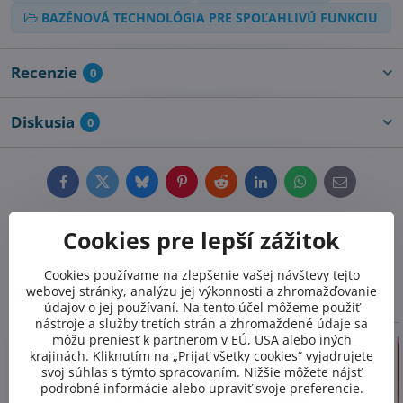
BAZÉNOVÁ TECHNOLÓGIA PRE SPOĽAHLIVÚ FUNKCIU
Recenzie
0
Diskusia
0
Facebook
Twitter
Bluesky
Pinterest
Reddit
LinkedIn
WhatsApp
E-
mail
Predchádzajúci
Cookies pre lepší zážitok
Nasledujúci produkt
produkt
Cookies používame na zlepšenie vašej návštevy tejto
Alternatívne produkty
webovej stránky, analýzu jej výkonnosti a zhromažďovanie
údajov o jej používaní. Na tento účel môžeme použiť
nástroje a služby tretích strán a zhromaždené údaje sa
môžu preniesť k partnerom v EÚ, USA alebo iných
krajinách. Kliknutím na „Prijať všetky cookies“ vyjadrujete
svoj súhlas s týmto spracovaním. Nižšie môžete nájsť
podrobné informácie alebo upraviť svoje preferencie.