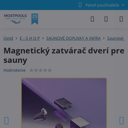
Panel používateľa
Úvod
E - S H O P
SAUNOVÉ DOPLNKY A INFRA
Saunové pr
Magnetický zatvárač dverí pre
sauny
Hodnotenie