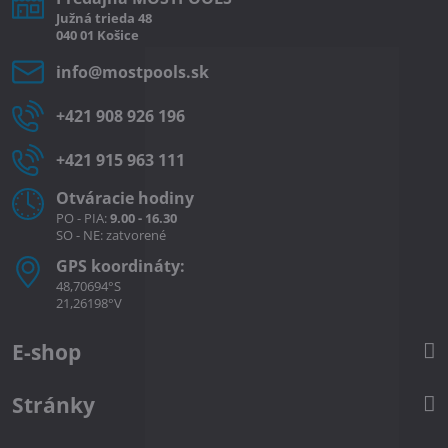
Južná
trieda
48
040 01
Košice
info​@mostpools​.sk
+421 908 926 196
+421 915 963 111
Otváracie hodiny
PO - PIA:
9.00 - 16.30
SO - NE: zatvorené
GPS koordináty:
48,70694°S
21,26198°V
E-shop
Stránky