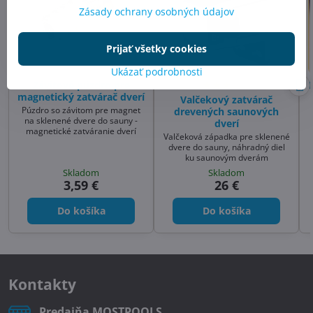
Zásady ochrany osobných údajov
Prijať všetky cookies
Ukázať podrobnosti
Závitové púzdro pre
magnetický zatvárač dverí
Valčekový zatvárač
Púzdro so závitom pre magnet
drevených saunových
na sklenené dvere do sauny -
dverí
magnetické zatváranie dverí
Valčeková západka pre sklenené
dvere do sauny, náhradný diel
ku saunovým dverám
Skladom
Skladom
3,59 €
26 €
Do košíka
Do košíka
Kontakty
Predajňa MOSTPOOLS