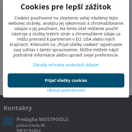
Cookies pre lepší zážitok
22%
Cookies používame na zlepšenie vašej návštevy tejto
AKCIA
SKLADOM
VÝPREDAJ
SKLADOM
webovej stránky, analýzu jej výkonnosti a zhromažďovanie
údajov o jej používaní. Na tento účel môžeme použiť
nástroje a služby tretích strán a zhromaždené údaje sa
Reflektor 300W pre
Reflektor 300W PAR56 pre
môžu preniesť k partnerom v EÚ, USA alebo iných
fóliované bazény
fóliované a vynilové
bazény
krajinách. Kliknutím na „Prijať všetky cookies“ vyjadrujete
Bazénový reflektor 300W
svoj súhlas s týmto spracovaním. Nižšie môžete nájsť
halogén
Bazénový reflektor 300W
halogén: PAR56
podrobné informácie alebo upraviť svoje preferencie.
Skladom
Skladom
Zásady ochrany osobných údajov
128,13 €
99,94 €
Do košíka
Do košíka
Prijať všetky cookies
Ukázať podrobnosti
Kontakty
Predajňa MOSTPOOLS
Južná
trieda
48
040 01
Košice