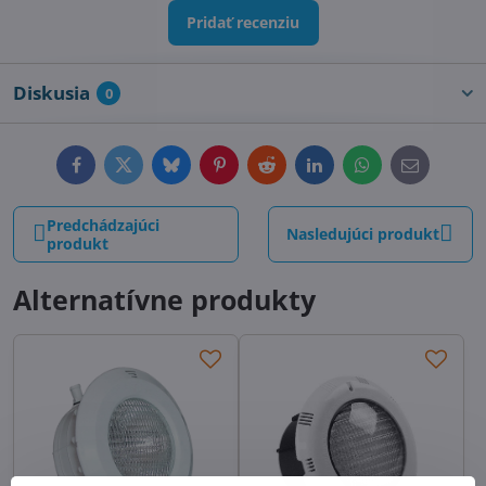
Pridať recenziu
Diskusia
0
Facebook
Twitter
Bluesky
Pinterest
Reddit
LinkedIn
WhatsApp
E-
mail
Predchádzajúci
Nasledujúci produkt
produkt
Alternatívne produkty