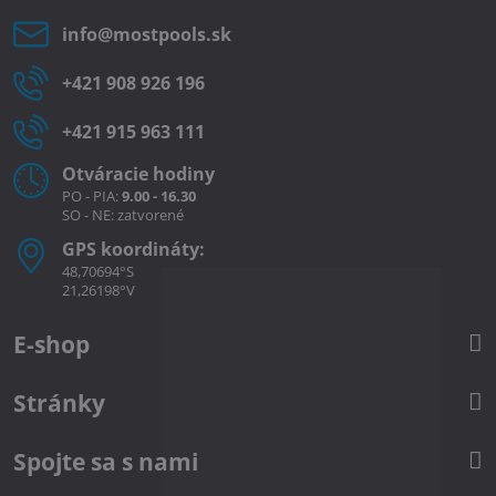
info​@mostpools​.sk
+421 908 926 196
+421 915 963 111
Otváracie hodiny
PO - PIA:
9.00 - 16.30
SO - NE: zatvorené
GPS koordináty:
48,70694°S
21,26198°V
E-shop
Stránky
Spojte sa s nami