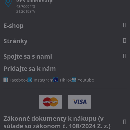
GPS koordináty:
48,70694°S
21,26198°V
E-shop
Stránky
Spojte sa s nami
Pridajte sa k nám
Facebook
Instagram
TikTok
Youtube
Zákonné dokumenty k nákupu (v
súlade so zákonom č. 108/2024 Z. z.)