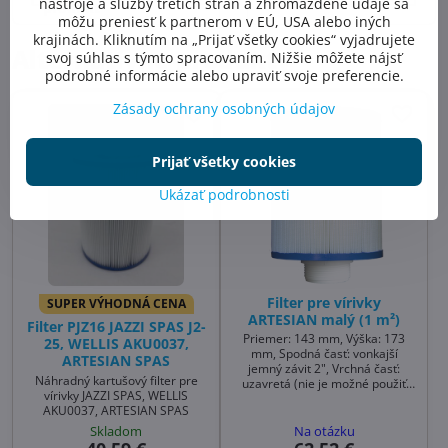
nástroje a služby tretích strán a zhromaždené údaje sa
produkt
môžu preniesť k partnerom v EÚ, USA alebo iných
krajinách. Kliknutím na „Prijať všetky cookies“ vyjadrujete
Alternatívne produkty
svoj súhlas s týmto spracovaním. Nižšie môžete nájsť
podrobné informácie alebo upraviť svoje preferencie.
Zásady ochrany osobných údajov
Prijať všetky cookies
Ukázať podrobnosti
Filter pre vírivky
SUPER VÝHODNÁ CENA
ARTESIAN malý (1 m²)
Filter PJZ16 JAZZI SPAS J2-
Priemer: 143 mm, Výška: 173
25, WELLIS AKU0037,
mm, Spodná časť: vonkajší
ARTESIAN SPAS
jemný závit 2", Vrchná časť:
Náhradný kartušový filter pre
uzavretá (nie je možné použiť
vírivky JAZZI SPAS, WELLIS
NATUR 2)
AKU0037, ARTESIAN SPAS
Skladom
Na otázku