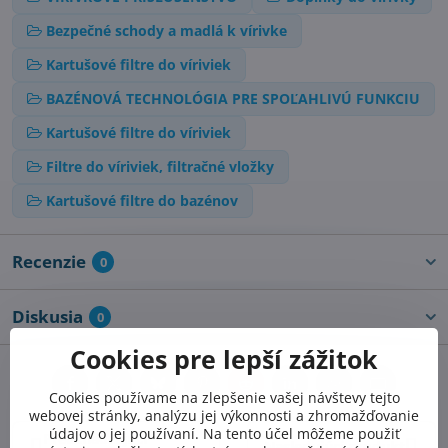
Bezpečné schody a madlá k vírivke
Kartušové filtre do víriviek
BAZÉNOVÁ TECHNOLÓGIA PRE SPOĽAHLIVÚ FUNKCIU
Kartušové filtre do víriviek
Filtre do víriviek, filtračné vložky
Kartušové filtre do bazénov
Recenzie
0
Diskusia
0
Cookies pre lepší zážitok
Facebook
Twitter
Bluesky
Pinterest
Reddit
LinkedIn
WhatsApp
E-
Cookies používame na zlepšenie vašej návštevy tejto
mail
webovej stránky, analýzu jej výkonnosti a zhromažďovanie
údajov o jej používaní. Na tento účel môžeme použiť
Predchádzajúci
Nasledujúci produkt