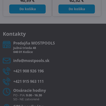
40,59 €
62,52 €
Do košíka
Do košíka
Kontakty
Predajňa MOSTPOOLS
Južná
trieda
48
040 01
Košice
info​@mostpools​.sk
+421 908 926 196
+421 915 963 111
Otváracie hodiny
PO - PIA:
9.00 - 16.30
SO - NE: zatvorené