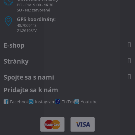
PO - PIA:
9.00 - 16.30
SO - NE: zatvorené
GPS koordináty:
48,70694°S
21,26198°V
E-shop
Stránky
Spojte sa s nami
Pridajte sa k nám
Facebook
Instagram
TikTok
Youtube