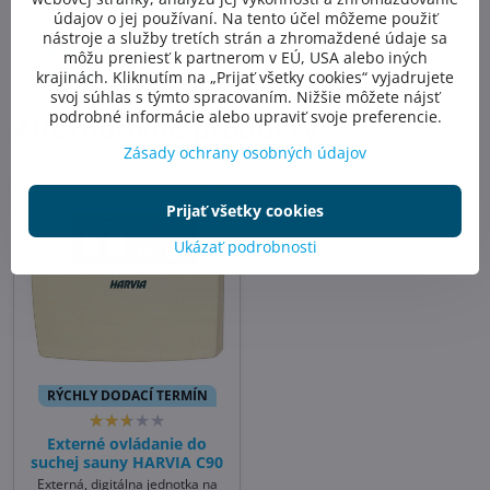
mail
údajov o jej používaní. Na tento účel môžeme použiť
nástroje a služby tretích strán a zhromaždené údaje sa
Predchádzajúci
môžu preniesť k partnerom v EÚ, USA alebo iných
Nasledujúci produkt
produkt
krajinách. Kliknutím na „Prijať všetky cookies“ vyjadrujete
svoj súhlas s týmto spracovaním. Nižšie môžete nájsť
podrobné informácie alebo upraviť svoje preferencie.
Alternatívne produkty
Zásady ochrany osobných údajov
Prijať všetky cookies
Ukázať podrobnosti
RÝCHLY DODACÍ TERMÍN
Externé ovládanie do
suchej sauny HARVIA C90
Externá, digitálna jednotka na