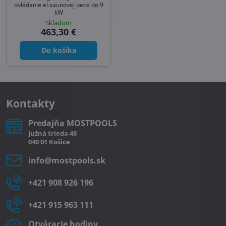
ovládanie el.saunovej pece do 9
kW
Skladom
463,30 €
Do košíka
Kontakty
Predajňa MOSTPOOLS
Južná
trieda
48
040 01
Košice
info​@mostpools​.sk
+421 908 926 196
+421 915 963 111
Otváracie hodiny