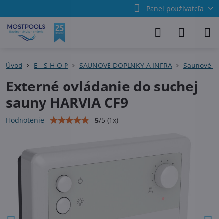
Panel používateľa
Úvod
E - S H O P
SAUNOVÉ DOPLNKY A INFRA
Saunové p
Externé ovládanie do suchej
sauny HARVIA CF9
5
/
5
(
1
x)
Hodnotenie