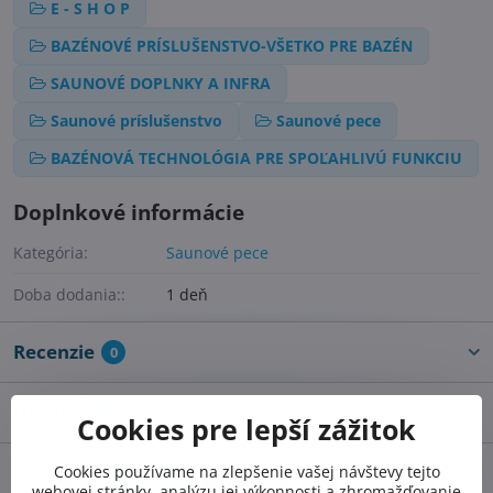
E - S H O P
BAZÉNOVÉ PRÍSLUŠENSTVO-VŠETKO PRE BAZÉN
SAUNOVÉ DOPLNKY A INFRA
Saunové príslušenstvo
Saunové pece
BAZÉNOVÁ TECHNOLÓGIA PRE SPOĽAHLIVÚ FUNKCIU
Doplnkové informácie
Kategória:
Saunové pece
Doba dodania::
1 deň
Recenzie
0
Diskusia
0
Cookies pre lepší zážitok
Cookies používame na zlepšenie vašej návštevy tejto
webovej stránky, analýzu jej výkonnosti a zhromažďovanie
Facebook
Twitter
Bluesky
Pinterest
Reddit
LinkedIn
WhatsApp
E-