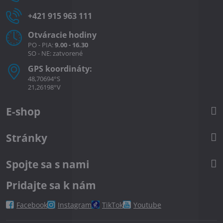
+421 915 963 111
Otváracie hodiny
PO - PIA:
9.00 - 16.30
SO - NE: zatvorené
GPS koordináty:
48,70694°S
21,26198°V
E-shop
Stránky
Spojte sa s nami
Pridajte sa k nám
Facebook
Instagram
TikTok
Youtube