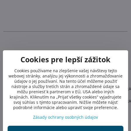
Cookies pre lepší zážitok
Cookies používame na zlepšenie vašej návštevy tejto
webovej stránky, analýzu jej výkonnosti a zhromažďovanie
údajov o jej používaní. Na tento účel môžeme použiť
nástroje a služby tretích strán a zhromaždené údaje sa
http://www.vagnerpool.com/web/data/navody/MANUAL_VOLTER
môžu preniesť k partnerom v EÚ, USA alebo iných
krajinách. Kliknutím na „Prijať všetky cookies“ vyjadrujete
http://www.vagnerpool.com/web/data/navody/MANUAL_VOLTER
svoj súhlas s týmto spracovaním. Nižšie môžete nájsť
E25_CZ.pdf
podrobné informácie alebo upraviť svoje preferencie.
Zásady ochrany osobných údajov
http://www.vagnerpool.com/web/data/produktove-
listy/PROSPEKT_Bateriovy_vysavac_Voltera_CZ_EN.pdf