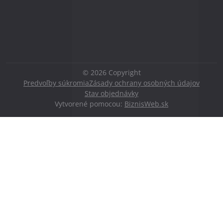
©
2026
Copyright
Predvoľby súkromia
Zásady ochrany osobných údajov
Stav objednávky
Vytvorené pomocou:
BiznisWeb.sk