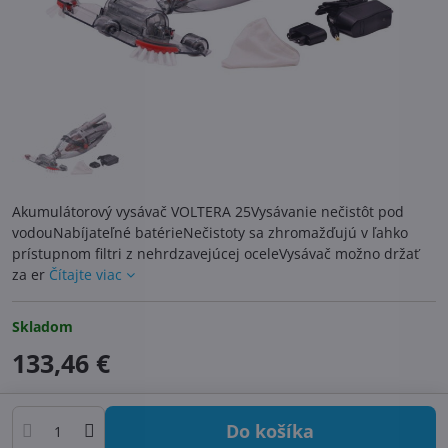
Akumulátorový vysávač VOLTERA 25Vysávanie nečistôt pod
vodouNabíjateľné batérieNečistoty sa zhromažďujú v ľahko
prístupnom filtri z nehrdzavejúcej oceleVysávač možno držať
za er
Čítajte viac
Skladom
133,46 €
Do košíka