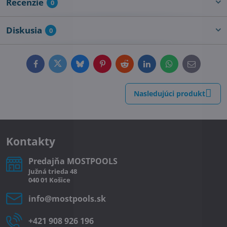
Recenzie
0
Diskusia
0
Facebook
Twitter
Bluesky
Pinterest
Reddit
LinkedIn
WhatsApp
E-
mail
Nasledujúci produkt
Kontakty
Predajňa MOSTPOOLS
Južná
trieda
48
040 01
Košice
info​@mostpools​.sk
+421 908 926 196