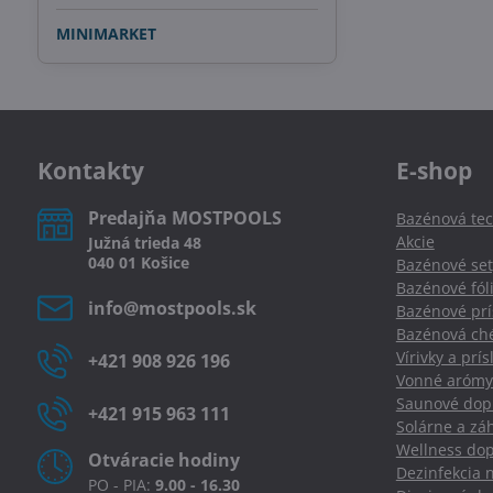
MINIMARKET
Kontakty
E-shop
Predajňa MOSTPOOLS
Bazénová tec
Akcie
Južná
trieda
48
040 01
Košice
Bazénové set
Bazénové fól
info​@mostpools​.sk
Bazénové prí
Bazénová ché
Vírivky a prí
+421 908 926 196
Vonné arómy
Saunové dopl
+421 915 963 111
Solárne a zá
Wellness dop
Otváracie hodiny
Dezinfekcia 
PO - PIA:
9.00 - 16.30