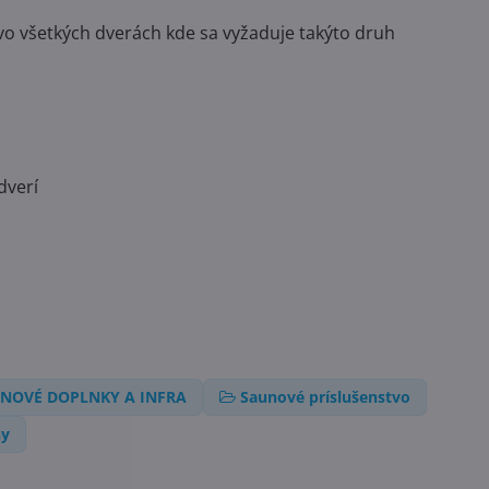
 vo všetkých dverách kde sa vyžaduje takýto druh
dverí
NOVÉ DOPLNKY A INFRA
Saunové príslušenstvo
ny