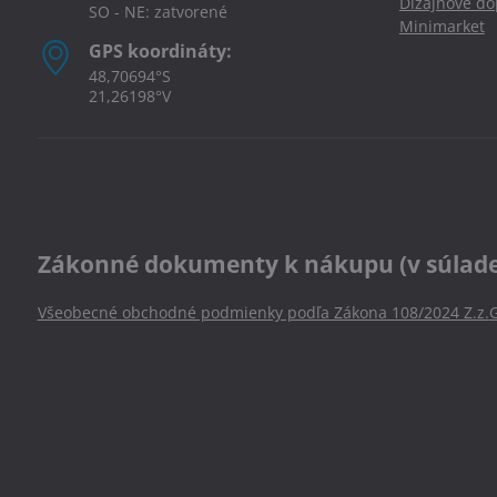
Dizajnové d
SO - NE: zatvorené
Minimarket
GPS koordináty:
48,70694°S
21,26198°V
Zákonné dokumenty k nákupu (v súlade s
Všeobecné obchodné podmienky podľa Zákona 108/2024 Z.z.