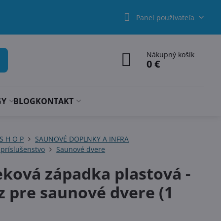
Panel používateľa
Nákupný košík
0 €
GY
BLOG
KONTAKT
 S H O P
SAUNOVÉ DOPLNKY A INFRA
príslušenstvo
Saunové dvere
eková západka plastová -
z pre saunové dvere (1