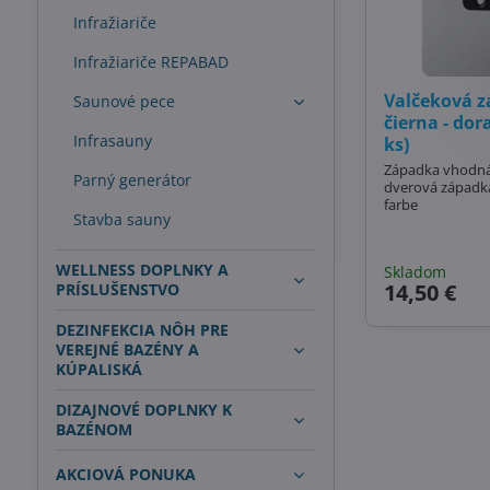
Infražiariče
Infražiariče REPABAD
Valčeková z
Saunové pece
čierna - dor
Infrasauny
ks)
Západka vhodná 
Parný generátor
dverová západka
farbe
Stavba sauny
WELLNESS DOPLNKY A
Skladom
14,50 €
PRÍSLUŠENSTVO
DEZINFEKCIA NÔH PRE
VEREJNÉ BAZÉNY A
KÚPALISKÁ
DIZAJNOVÉ DOPLNKY K
BAZÉNOM
AKCIOVÁ PONUKA