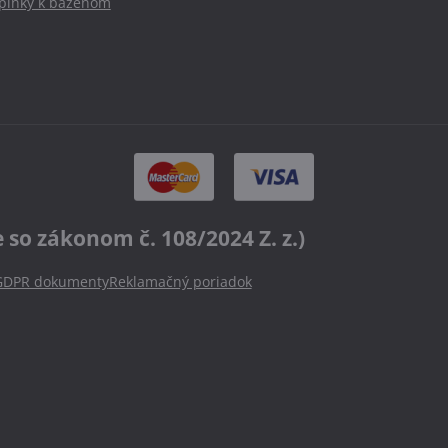
oplnky k bazénom
o zákonom č. 108/2024 Z. z.)
GDPR dokumenty
Reklamačný poriadok