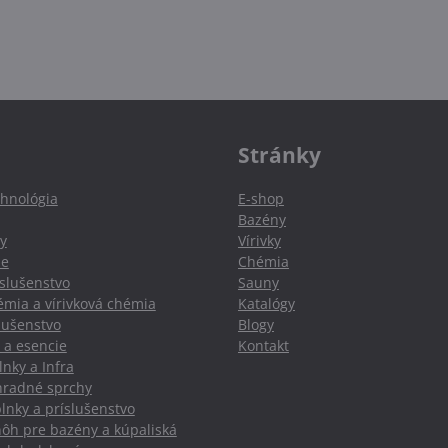
Stránky
hnológia
E-shop
Bazény
y
Vírivky
ie
Chémia
slušenstvo
Sauny
mia a vírivková chémia
Katalógy
slušenstvo
Blogy
 a esencie
Kontakt
nky a Infra
hradné sprchy
lnky a príslušenstvo
nôh pre bazény a kúpaliská