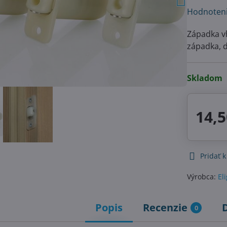
Hodnoten
Západka v
západka, 
Skladom
14,5
Pridať 
Výrobca:
El
Popis
Recenzie
0