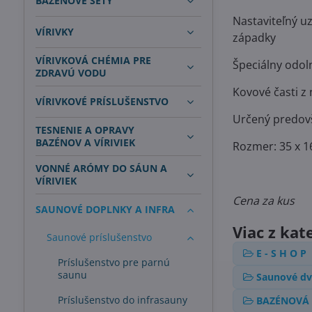
BAZÉNOVÉ SETY
Nastaviteľný u
VÍRIVKY
západky
VÍRIVKOVÁ CHÉMIA PRE
Špeciálny odol
ZDRAVÚ VODU
Kovové časti z
VÍRIVKOVÉ PRÍSLUŠENSTVO
Určený predovš
TESNENIE A OPRAVY
BAZÉNOV A VÍRIVIEK
Rozmer: 35 x 1
VONNÉ ARÓMY DO SÁUN A
VÍRIVIEK
Cena za kus
SAUNOVÉ DOPLNKY A INFRA
Viac z kat
Saunové príslušenstvo
E - S H O P
Príslušenstvo pre parnú
saunu
Saunové dv
Príslušenstvo do infrasauny
BAZÉNOVÁ 