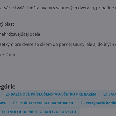
zatvárací valček inštalovaný v saunových dverách, prípadne
ný plast
 nehrdzavejúcej ocele
etkým pre dvere so sklom do parnej sauny, ale aj do iných 
6 x 2 mm
egórie
BAZÉNOVÉ PRÍSLUŠENSTVO-VŠETKO PRE BAZÉN
SAU
ere
Príslušenstvo pre parnú saunu
Presýpacie hodi
TECHNOLÓGIA PRE SPOĽAHLIVÚ FUNKCIU