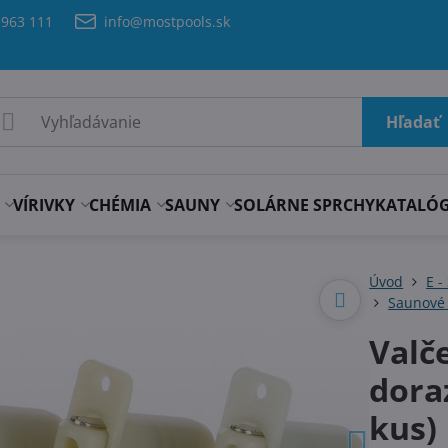
 963 111
info@mostpools.sk
Hľadať
VÍRIVKY
CHÉMIA
SAUNY
SOLÁRNE SPRCHY
KATALÓ
Úvod
E -
Saunové 
Valč
dora
kus)