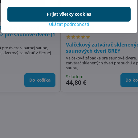
Prijať všetky cookies
Ukázať podrobnosti
ápadka plastová
OBĽÚBENÉ
az pre saunové dvere (1
Valčekový zatvárač sklenený
pre dvere v parnej saune,
saunových dverí GREY
, dverový zatvárač v čiernej
Valčeková západka pre saunové dvere,
zatvárač sklenených dverí pre suchú a 
saunu,
Skladom
Do košíka
Do ko
44,80 €