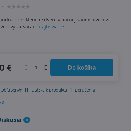
ie
hodná pre sklenené dvere v parnej saune, dverová
dverový zatvárač
Čítajte viac
0 €
Do košíka
k Obľúbeným
Otázka k produktu
Doručenia
iga
Diskusia
0