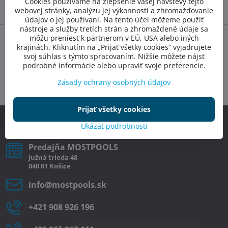
Cookies používame na zlepšenie vašej návštevy tejto
Diskusia
webovej stránky, analýzu jej výkonnosti a zhromažďovanie
0
údajov o jej používaní. Na tento účel môžeme použiť
nástroje a služby tretích strán a zhromaždené údaje sa
môžu preniesť k partnerom v EÚ, USA alebo iných
Facebook
Twitter
Bluesky
Pinterest
Reddit
LinkedIn
WhatsApp
E-
krajinách. Kliknutím na „Prijať všetky cookies“ vyjadrujete
mail
svoj súhlas s týmto spracovaním. Nižšie môžete nájsť
podrobné informácie alebo upraviť svoje preferencie.
Predchádzajúci
Nasledujúci produkt
produkt
Zásady ochrany osobných údajov
Prijať všetky cookies
Kontakty
Ukázať podrobnosti
Predajňa MOSTPOOLS
Južná
trieda
48
040 01
Košice
info​@mostpools​.sk
+421 908 926 196