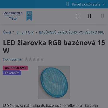
Panel používateľa
Úvod
E - S H O P
BAZÉNOVÉ PRÍSLUŠENSTVO-VŠETKO PRE 
LED žiarovka RGB bazénová 15
W
Hodnotenie
ODPORÚČAME
SKLADOM
LED žiarovka náhradná do bazénového reflektora - farebná