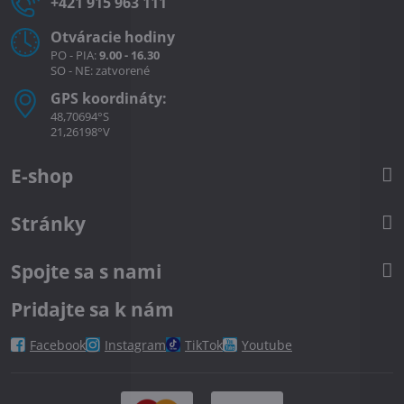
+421 915 963 111
Otváracie hodiny
PO - PIA:
9.00 - 16.30
SO - NE: zatvorené
GPS koordináty:
48,70694°S
21,26198°V
E-shop
Stránky
Spojte sa s nami
Pridajte sa k nám
Facebook
Instagram
TikTok
Youtube