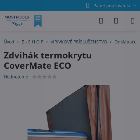
Panel používateľa
Úvod
E - S H O P
VÍRIVKOVÉ PRÍSLUŠENSTVO
Odklápače v
Zdvihák termokrytu
CoverMate ECO
Hodnotenie