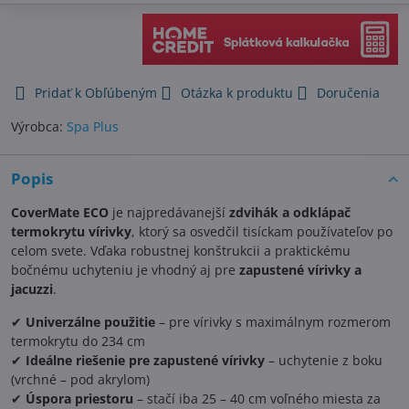
Pridať k Obľúbeným
Otázka k produktu
Doručenia
Výrobca:
Spa Plus
Popis
CoverMate ECO
je najpredávanejší
zdvihák a odklápač
termokrytu vírivky
, ktorý sa osvedčil tisíckam používateľov po
celom svete. Vďaka robustnej konštrukcii a praktickému
bočnému uchyteniu je vhodný aj pre
zapustené vírivky a
jacuzzi
.
✔
Univerzálne použitie
– pre vírivky s maximálnym rozmerom
termokrytu do 234 cm
✔
Ideálne riešenie pre zapustené vírivky
– uchytenie z boku
(vrchné – pod akrylom)
✔
Úspora priestoru
– stačí iba 25 – 40 cm voľného miesta za