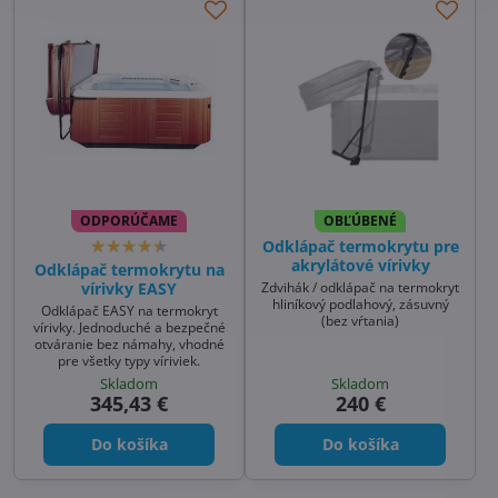
ODPORÚČAME
OBĽÚBENÉ
Odklápač termokrytu pre
akrylátové vírivky
Odklápač termokrytu na
Zdvihák / odklápač na termokryt
vírivky EASY
hliníkový podlahový, zásuvný
Odklápač EASY na termokryt
(bez vŕtania)
vírivky. Jednoduché a bezpečné
otváranie bez námahy, vhodné
pre všetky typy víriviek.
Skladom
Skladom
345,43 €
240 €
Do košíka
Do košíka