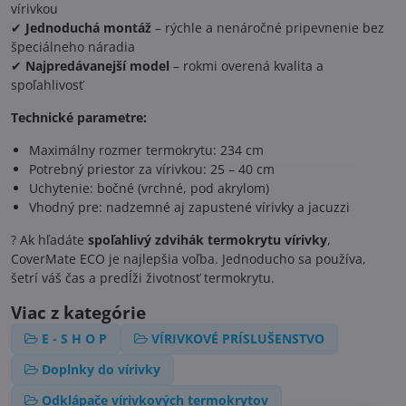
vírivkou
✔
Jednoduchá montáž
– rýchle a nenáročné pripevnenie bez
špeciálneho náradia
✔
Najpredávanejší model
– rokmi overená kvalita a
spoľahlivosť
Technické parametre:
Maximálny rozmer termokrytu: 234 cm
Potrebný priestor za vírivkou: 25 – 40 cm
Uchytenie: bočné (vrchné, pod akrylom)
Vhodný pre: nadzemné aj zapustené vírivky a jacuzzi
? Ak hľadáte
spoľahlivý zdvihák termokrytu vírivky
,
CoverMate ECO je najlepšia voľba. Jednoducho sa používa,
šetrí váš čas a predĺži životnosť termokrytu.
Viac z kategórie
E - S H O P
VÍRIVKOVÉ PRÍSLUŠENSTVO
Doplnky do vírivky
Odklápače vírivkových termokrytov