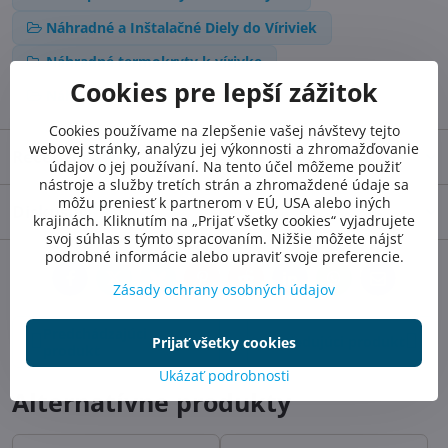
Náhradné a Inštalačné Diely do Víriviek
Náhradné termokryty k vírivke
Cookies pre lepší zážitok
Náhradné termokryty k vírivke
Cookies používame na zlepšenie vašej návštevy tejto
webovej stránky, analýzu jej výkonnosti a zhromažďovanie
Recenzie
0
údajov o jej používaní. Na tento účel môžeme použiť
nástroje a služby tretích strán a zhromaždené údaje sa
môžu preniesť k partnerom v EÚ, USA alebo iných
Diskusia
0
krajinách. Kliknutím na „Prijať všetky cookies“ vyjadrujete
svoj súhlas s týmto spracovaním. Nižšie môžete nájsť
podrobné informácie alebo upraviť svoje preferencie.
Facebook
Twitter
Bluesky
Pinterest
Reddit
LinkedIn
WhatsApp
E-
Zásady ochrany osobných údajov
mail
Predchádzajúci
Nasledujúci produkt
Prijať všetky cookies
produkt
Ukázať podrobnosti
Alternatívne produkty