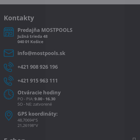
Kontakty
Predajňa MOSTPOOLS
Južná
trieda
48
040 01
Košice
info​@mostpools​.sk
+421 908 926 196
+421 915 963 111
Otváracie hodiny
PO - PIA:
9.00 - 16.30
SO - NE: zatvorené
GPS koordináty:
48,70694°S
21,26198°V