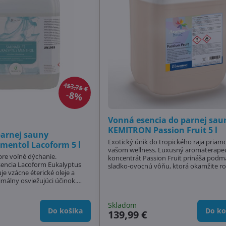
153,75 €
8%
Vonná esencia do parnej sau
KEMITRON Passion Fruit 5 l
parnej sauny
Exotický únik do tropického raja priam
mentol Lacoform 5 l
vašom wellness. Luxusný aromaterape
pre voľné dýchanie.
koncentrát Passion Fruit prináša podmanivú,
sencia Lacoform Eukalyptus
sladko-ovocnú vôňu, ktorá okamžite roz
e vzácne éterické oleje a
atmosféru parnej sauny. Vyrobený z
málny osviežujúci účinok.
najkvalitnejších prírodných esenciálnyc
dýchacie cesty, svalové
olejov, tento koncentrát stimuluje krv
ikuje prostredie sauny.
odbúrava únavu a navodzuje pocit hlb
a stabilná receptúra robia z
Skladom
regenerácie. Je špeciálne navrhnutý pre
Do košíka
Do ko
139,99 €
rópsku jednotku pre parné aj
automatické...
verejných wellness