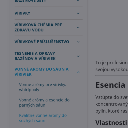
BAZÉNOVÉ SETY
VÍRIVKY
VÍRIVKOVÁ CHÉMIA PRE
ZDRAVÚ VODU
VÍRIVKOVÉ PRÍSLUŠENSTVO
TESNENIE A OPRAVY
BAZÉNOV A VÍRIVIEK
Tu je profesio
VONNÉ ARÓMY DO SÁUN A
svojou vysokou
VÍRIVIEK
Esencia 
Vonné arómy pre vírivky,
whirlpooly
Vstúpte do sve
Vonné arómy a esencie do
koncentrovaný 
parných sáun
bylín, ktoré ras
Kvalitné vonné arómy do
suchých sáun
Vlastnosti