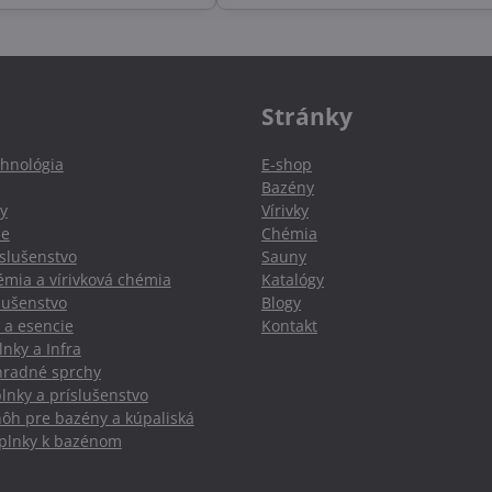
Stránky
hnológia
E-shop
Bazény
y
Vírivky
ie
Chémia
slušenstvo
Sauny
mia a vírivková chémia
Katalógy
slušenstvo
Blogy
 a esencie
Kontakt
nky a Infra
hradné sprchy
lnky a príslušenstvo
nôh pre bazény a kúpaliská
oplnky k bazénom