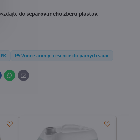
ovzdajte do
separovaného zberu plastov
.
IEK
Vonné arómy a esencie do parných sáun
inkedIn
WhatsApp
E-
mail