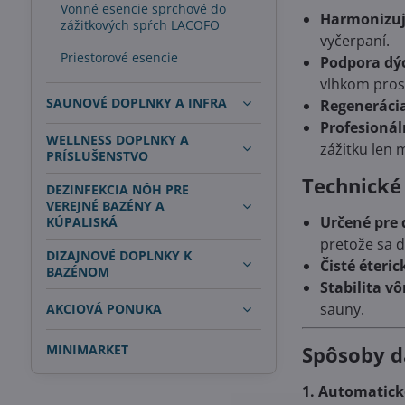
Vonné esencie sprchové do
Harmonizuj
zážitkových spŕch LACOFO
vyčerpaní.
Priestorové esencie
Podpora dý
vlhkom pros
SAUNOVÉ DOPLNKY A INFRA
Regeneráci
Profesionál
WELLNESS DOPLNKY A
zážitku len
PRÍSLUŠENSTVO
Technické 
DEZINFEKCIA NÔH PRE
VEREJNÉ BAZÉNY A
Určené pre 
KÚPALISKÁ
pretože sa 
DIZAJNOVÉ DOPLNKY K
Čisté éteric
BAZÉNOM
Stabilita vô
sauny.
AKCIOVÁ PONUKA
MINIMARKET
Spôsoby d
1. Automatick