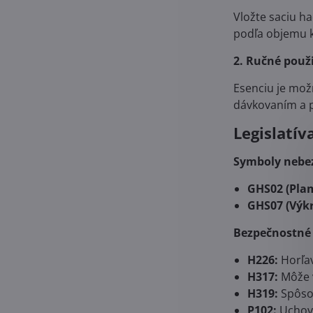
Vložte saciu h
podľa objemu k
2. Ručné použi
Esenciu je mož
dávkovaním a p
Legislatív
Symboly nebe
GHS02 (Pla
GHS07 (Výkr
Bezpečnostné 
H226:
Horľav
H317:
Môže v
H319:
Spôsob
P102:
Uchová