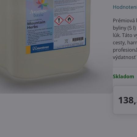
Hodnoten
Prémiová 
byliny (5 
lúk. Táto 
cesty, har
profesion
výdatnosť 
Skladom
138,