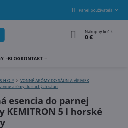
Panel používateľa
Nákupný košík
0 €
GY
BLOG
KONTAKT
 S H O P
VONNÉ ARÓMY DO SÁUN A VÍRIVIEK
 vonné arómy do suchých sáun
á esencia do parnej
y KEMITRON 5 l horské
ny