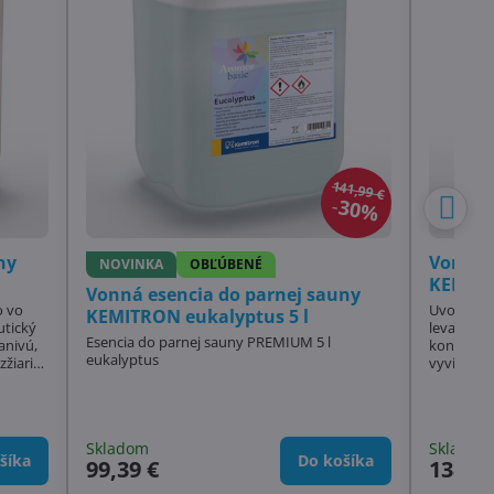
141,99 €
30%
ny
Vonná 
NOVINKA
OBĽÚBENÉ
KEMITR
Vonná esencia do parnej sauny
o vo
Uvoľnite s
KEMITRON eukalyptus 5 l
utický
levandule
Esencia do parnej sauny PREMIUM 5 l
koncentrá
eukalyptus
žiari
vyvinutý 
milovník
h
čistú, je
ný obeh,
svojimi r
okej
účinkami.
Skladom
Skladom
esencia o
šíka
Do košíka
99,39 €
138,38
dlhotrvajú