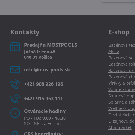
prevádzkach.
Kontakty
E-shop
Predajňa MOSTPOOLS
Bazénová tec
Akcie
Južná
trieda
48
040 01
Košice
Bazénové set
Bazénové fól
info​@mostpools​.sk
Bazénové prí
Bazénová ché
Vírivky a prí
+421 908 926 196
Vonné arómy
Saunové dopl
+421 915 963 111
Solárne a zá
Wellness dop
Otváracie hodiny
Dezinfekcia 
PO - PIA:
9.00 - 16.30
Dizajnové d
SO - NE: zatvorené
Minimarket
GPS koordináty: