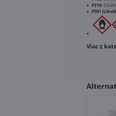
P210:
Chráňt
P501 (Likvid
Viac z kat
Alterna