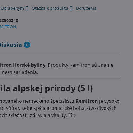
k Obľúbeným
Otázka k produktu
Doručenia
92500340
EMITRON
Diskusia
0
tron Horské byliny
. Produkty Kemitron sú známe
lness zariadenia.
la alpskej prírody (5 l)
ovaného nemeckého špecialistu
Kemitron
je vysoko
to vôňa v sebe spája aromatické bohatstvo divokých
t sviežosti, zdravia a vitality. ?️?✨