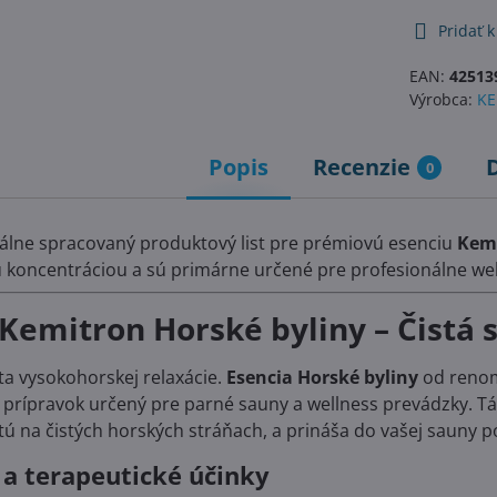
Pridať 
EAN:
42513
Výrobca:
K
Popis
Recenzie
0
nálne spracovaný produktový list pre prémiovú esenciu
Kemi
 koncentráciou a sú primárne určené pre profesionálne wel
Kemitron Horské byliny – Čistá si
ta vysokohorskej relaxácie.
Esencia Horské byliny
od renom
prípravok určený pre parné sauny a wellness prevádzky. Tá
tú na čistých horských stráňach, a prináša do vašej sauny poci
 a terapeutické účinky