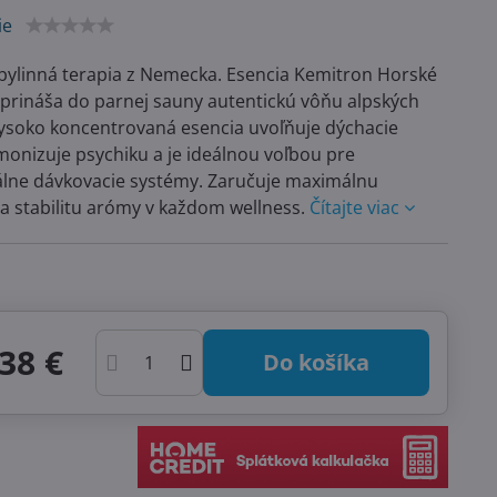
ie
bylinná terapia z Nemecka. Esencia Kemitron Horské
l) prináša do parnej sauny autentickú vôňu alpských
vysoko koncentrovaná esencia uvoľňuje dýchacie
monizuje psychiku a je ideálnou voľbou pre
álne dávkovacie systémy. Zaručuje maximálnu
a stabilitu arómy v každom wellness.
Čítajte viac
38 €
Do košíka