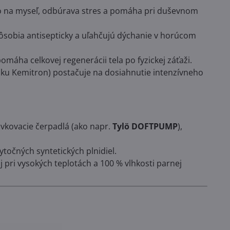
o na myseľ, odbúrava stres a pomáha pri duševnom
pôsobia antisepticky a uľahčujú dýchanie v horúcom
máha celkovej regenerácii tela po fyzickej záťaži.
ačku Kemitron) postačuje na dosiahnutie intenzívneho
ávkovacie čerpadlá (ako napr.
Tylö DOFTPUMP
),
točných syntetických plnidiel.
j pri vysokých teplotách a 100 % vlhkosti parnej