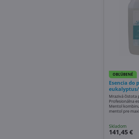
OBĽÚBENÉ
Esencia do 
eukalyptus/
Mrazivá čistota 
Profesionálna e
Mentol kombinuj
mentol pre maxi
Účinne uvoľňuje 
napätie a dezinf
Nemecká kvalita 
Skladom
141,45 €
tejto esencie eu
suché sauny vo 