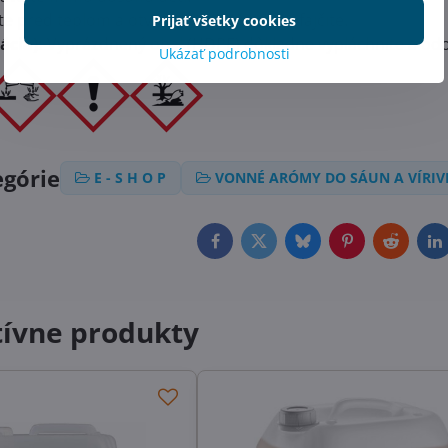
e pred teplom a otvoreným ohňom. Nefajčite.
Prijať všetky cookies
ácia):
Vyprázdnený obal (HDPE) dôkladne vypláchnite a od
Ukázať podrobnosti
egórie
E - S H O P
VONNÉ ARÓMY DO SÁUN A VÍRIV
Facebook
Twitter
Bluesky
Pinterest
Reddit
L
tívne produkty