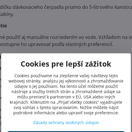
adičku dávkovacieho čerpadla priamo do 5-litrového kanistr
abíny.
tie
né použiť aj manuálne rozriedením vo vode. Vzhľadom na 
ostupne ho upravovať podľa vlastných preferencií.
a a bezpečnosť (CLP) ?
Cookies pre lepší zážitok
zpečenstva:
Cookies používame na zlepšenie vašej návštevy tejto
meň):
Horľavá kvapalina a pary.
webovej stránky, analýzu jej výkonnosti a zhromažďovanie
ičník):
údajov o jej používaní. Na tento účel môžeme použiť
Môže vyvolať alergickú reakciu.
nástroje a služby tretích strán a zhromaždené údaje sa
môžu preniesť k partnerom v EÚ, USA alebo iných
vety:
krajinách. Kliknutím na „Prijať všetky cookies“ vyjadrujete
svoj súhlas s týmto spracovaním. Nižšie môžete nájsť
á kvapalina a pary.
podrobné informácie alebo upraviť svoje preferencie.
yvolať alergickú kožnú reakciu.
Zásady ochrany osobných údajov
uje vážne podráždenie očí.
vajte mimo dosahu detí.