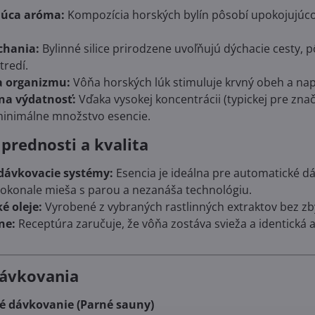
úca aróma:
Kompozícia horských bylín pôsobí upokojujúc
chania:
Bylinné silice prirodzene uvoľňujú dýchacie cesty, 
tredí.
a organizmu:
Vôňa horských lúk stimuluje krvný obeh a napo
na výdatnosť:
Vďaka vysokej koncentrácii (typickej pre zn
 minimálne množstvo esencie.
prednosti a kvalita
dávkovacie systémy:
Esencia je ideálna pre automatické d
dokonale mieša s parou a nezanáša technológiu.
ké oleje:
Vyrobené z vybraných rastlinných extraktov bez zby
ne:
Receptúra zaručuje, že vôňa zostáva svieža a identická a
ávkovania
é dávkovanie (Parné sauny)