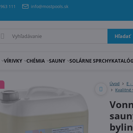
 963 111
info@mostpools.sk
Hľadať
VÍRIVKY
CHÉMIA
SAUNY
SOLÁRNE SPRCHY
KATALÓ
Úvod
E -
E
Kvalitné
Vonn
saun
byli