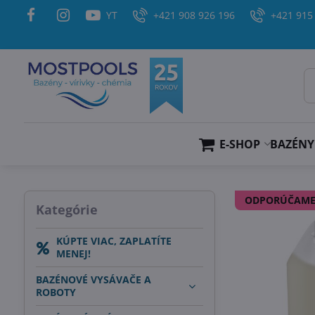
YT
+421 908 926 196
+421 915
E-SHOP
BAZÉNY
ODPORÚČAM
Kategórie
KÚPTE VIAC, ZAPLATÍTE
MENEJ!
BAZÉNOVÉ VYSÁVAČE A
ROBOTY