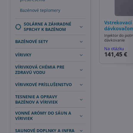
Bazénové teplomery
Vstrekovací 
SOLÁRNE A ZÁHRADNÉ
dávkovačo
SPRCHY K BAZÉNOM
Injektor do pot
dávkovanie
BAZÉNOVÉ SETY
Na otázku
141,45 €
VÍRIVKY
VÍRIVKOVÁ CHÉMIA PRE
ZDRAVÚ VODU
VÍRIVKOVÉ PRÍSLUŠENSTVO
TESNENIE A OPRAVY
BAZÉNOV A VÍRIVIEK
VONNÉ ARÓMY DO SÁUN A
VÍRIVIEK
SAUNOVÉ DOPLNKY A INFRA