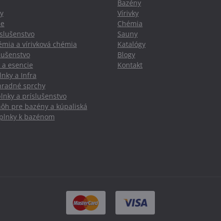
Bazény
y
Vírivky
ie
Chémia
slušenstvo
Sauny
mia a vírivková chémia
Katalógy
slušenstvo
Blogy
 a esencie
Kontakt
nky a Infra
hradné sprchy
lnky a príslušenstvo
nôh pre bazény a kúpaliská
oplnky k bazénom