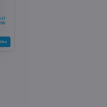
 (1
D50
šíka