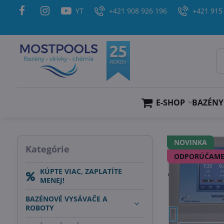
YT
+421 908 926 196
+421 915
E-SHOP
BAZÉNY
NOVINKA
Kategórie
ODPORÚČAM
KÚPTE VIAC, ZAPLATÍTE
MENEJ!
BAZÉNOVÉ VYSÁVAČE A
ROBOTY