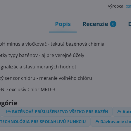
Výrobca:
os
Popis
Recenzie
0
 pH mínus a vločkovač - tekutá bazénová chémia
ky typy bazénov - aj pre verejné účely
ignalizácia stavu meraných hodnot
 senzor chlóru - meranie voľného chlóru
ND exclusiv Chlor MRD-3
egórie
BAZÉNOVÉ PRÍSLUŠENSTVO-VŠETKO PRE BAZÉN
Aut
TECHNOLÓGIA PRE SPOĽAHLIVÚ FUNKCIU
Dávkovanie ch