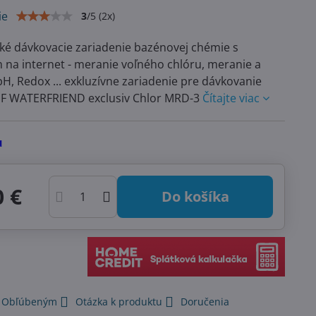
ie
3
/
5
(
2
x)
ké dávkovacie zariadenie bazénovej chémie s
 na internet - meranie voľného chlóru, meranie a
pH, Redox ... exkluzívne zariadenie pre dávkovanie
F WATERFRIEND exclusiv Chlor MRD-3
Čítajte viac
u
0 €
Do košíka
k Obľúbeným
Otázka k produktu
Doručenia