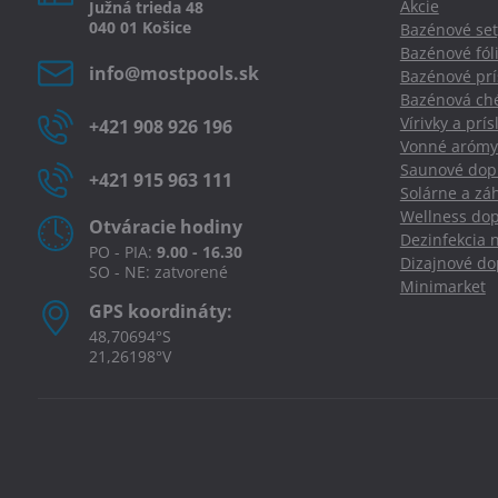
Akcie
Južná
trieda
48
040 01
Košice
Bazénové set
Bazénové fól
info​@mostpools​.sk
Bazénové prí
Bazénová ché
Vírivky a prí
+421 908 926 196
Vonné arómy
Saunové dopl
+421 915 963 111
Solárne a zá
Wellness dop
Otváracie hodiny
Dezinfekcia 
PO - PIA:
9.00 - 16.30
Dizajnové d
SO - NE: zatvorené
Minimarket
GPS koordináty:
48,70694°S
21,26198°V