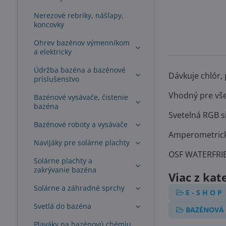
Nerezové rebríky, nášľapy,
koncovky
Ohrev bazénov výmenníkom
a elektricky
Údržba bazéna a bazénové
Dávkuje chlór,
príslušenstvo
Vhodný pre všet
Bazénové vysávače, čistenie
bazéna
Svetelná RGB s
Bazénové roboty a vysávače
Amperometrický
Navijáky pre solárne plachty
OSF WATERFRIE
Solárne plachty a
zakrývanie bazéna
Viac z kat
Solárne a záhradné sprchy
E - S H O P
Svetlá do bazéna
BAZÉNOVÁ 
Plaváky na bazénovú chémiu