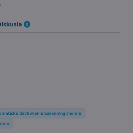
f
Diskusia
0
omatické dávkovanie bazénovej chémie
émie