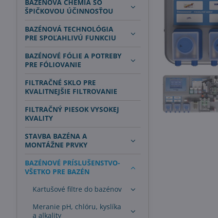
BAZÉNOVÁ CHÉMIA SO
ŠPIČKOVOU ÚČINNOSŤOU
BAZÉNOVÁ TECHNOLÓGIA
PRE SPOĽAHLIVÚ FUNKCIU
BAZÉNOVÉ FÓLIE A POTREBY
PRE FÓLIOVANIE
FILTRAČNÉ SKLO PRE
KVALITNEJŠIE FILTROVANIE
FILTRAČNÝ PIESOK VYSOKEJ
KVALITY
STAVBA BAZÉNA A
MONTÁŽNE PRVKY
BAZÉNOVÉ PRÍSLUŠENSTVO-
VŠETKO PRE BAZÉN
Kartušové filtre do bazénov
Meranie pH, chlóru, kyslíka
a alkality