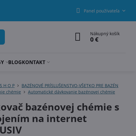
Panel používateľa
Nákupný košík
0 €
GY
BLOG
KONTAKT
 S H O P
BAZÉNOVÉ PRÍSLUŠENSTVO-VŠETKO PRE BAZÉN
nie chémie
Automatické dávkovanie bazénovej chémie
ovač bazénovej chémie s
ojením na internet
USIV