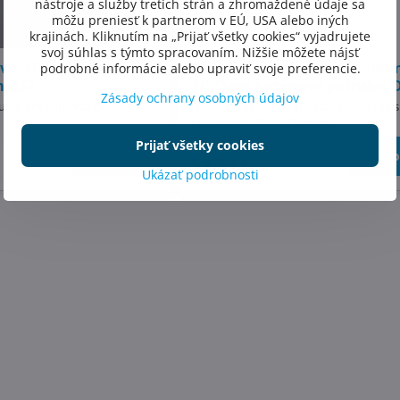
nástroje a služby tretích strán a zhromaždené údaje sa
môžu preniesť k partnerom v EÚ, USA alebo iných
krajinách. Kliknutím na „Prijať všetky cookies“ vyjadrujete
svoj súhlas s týmto spracovaním. Nižšie môžete nájsť
ventil OSF 1/2" k
Priehľadný držiak sond 50mm
podrobné informácie alebo upraviť svoje preferencie.
m OSF
1/2") pre bazénové potrubie 
Zásady ochrany osobných údajov
rubia pre automatické
Držiak na sondy a čidlá transparentný s
pripojením 50mm (lepenie)
Prijať všetky cookies
Skladom
Do košíka
Do ko
54,33 €
Ukázať podrobnosti