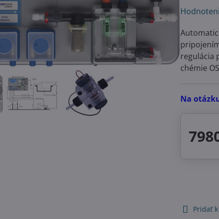
Hodnoten
Automatic
pripojením
regulácia 
chémie OS
Na otázk
798
Pridať 