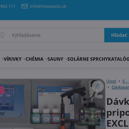
 963 111
info@mostpools.sk
Hľadať
VÍRIVKY
CHÉMIA
SAUNY
SOLÁRNE SPRCHY
KATALÓ
Úvod
E -
Dávkova
E
Dávk
prip
EXCL