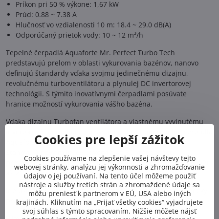
Príkon pri 50 % výkone: 1,67 kW
Prúd: 0.88 ~ 7.38 A
Hlučnosť vo vzdialenosti 10 m: 18.4 ~ 29.0 dB(A)
Odporúčaný prietok vody: 10 ~ 12 m³/h
Tepelné čerpadlá Aquaforte Mr. Perfect Turbo Tech
predstavujú prelom v oblasti vykurovania bazénov, nanovo
definujú štandardy vďaka svojmu jedinečnému dizajnu,
revolučnému turboventilátoru a plynulej DC invertorovej
technológii. S týmito inovatívnymi čerpadlami posúvate
hranice možností vykurovania vášho bazéna.
Vďaka dizajnu Turbofan ventilátora a vlastnému vyvinutému
invertorovému riadiacemu systému dosahujú tepelné čerpadlá
Cookies pre lepší zážitok
Aquaforte Mr. Perfect Turbotech mimoriadne výsledky.
Stanovujú nový míľnik v odvetví s až 30-krát tichšou
Cookies používame na zlepšenie vašej návštevy tejto
prevádzkou a možnosťou dosiahnuť koeficient účinnosti (COP)
webovej stránky, analýzu jej výkonnosti a zhromažďovanie
až 20 pri optimálnej prevádzke.
údajov o jej používaní. Na tento účel môžeme použiť
nástroje a služby tretích strán a zhromaždené údaje sa
Ide o 4-sezónne typy tepelných čerpadiel, schopné prevádzky
môžu preniesť k partnerom v EÚ, USA alebo iných
pri vonkajších teplotách až do -20 °C.
krajinách. Kliknutím na „Prijať všetky cookies“ vyjadrujete
svoj súhlas s týmto spracovaním. Nižšie môžete nájsť
Hlavné vlastnosti a výhody: