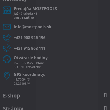
Predajňa MOSTPOOLS
Južná
trieda
48
040 01
Košice
info​@mostpools​.sk
+421 908 926 196
+421 915 963 111
Otváracie hodiny
PO - PIA:
9.00 - 16.30
SO - NE: zatvorené
GPS koordináty:
48,70694°S
21,26198°V
E-shop
Stránky