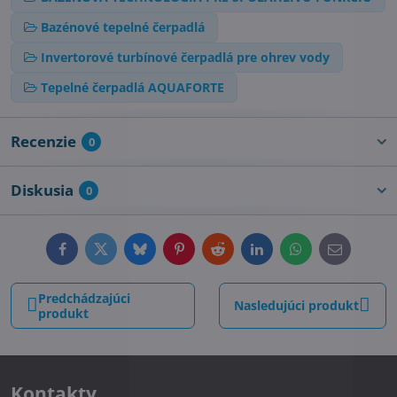
Bazénové tepelné čerpadlá
Invertorové turbínové čerpadlá pre ohrev vody
Tepelné čerpadlá AQUAFORTE
Recenzie
0
Diskusia
0
Facebook
Twitter
Bluesky
Pinterest
Reddit
LinkedIn
WhatsApp
E-
mail
Predchádzajúci
Nasledujúci produkt
produkt
Kontakty