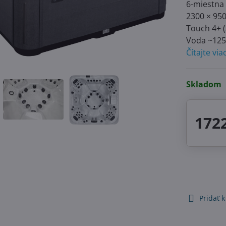
6-miestna 
2300 × 95
Touch 4+ (
Voda ~1250
Čítajte via
Skladom
172
Pridať 