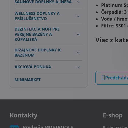
SAUNOVÉ DOPLNKY A INFRA
Platinum S
Čerpadlá:
3
WELLNESS DOPLNKY A
PRÍSLUŠENSTVO
Voda / hmo
Filtre:
SS01 
DEZINFEKCIA NÔH PRE
VEREJNÉ BAZÉNY A
Viac z kat
KÚPALISKÁ
DIZAJNOVÉ DOPLNKY K
BAZÉNOM
AKCIOVÁ PONUKA
Predchádz
MINIMARKET
Kontakty
E-shop
Predajňa MOSTPOOLS
Bazénová tec