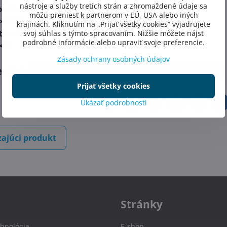
nástroje a služby tretích strán a zhromaždené údaje sa
pa Touch 4+
•
ohrievač 3 kW
.
môžu preniesť k partnerom v EÚ, USA alebo iných
 × 3 HP
masážne •
0,35 HP
cirkulácia.
krajinách. Kliknutím na „Prijať všetky cookies“ vyjadrujete
tnosť:
~
1250 l
•
510/1760 kg
(suchá/plná).
svoj súhlas s týmto spracovaním. Nižšie môžete nájsť
podrobné informácie alebo upraviť svoje preferencie.
× 2
.
Zásady ochrany osobných údajov
egórie
E - S H O P
VÍRIVKY
Luxusné vírivky
Prijať všetky cookies
Ukázať podrobnosti
Facebook
Twitter
Bluesky
Pinterest
Reddit
L
ajúci produkt
Stránky
hnológia
E-shop