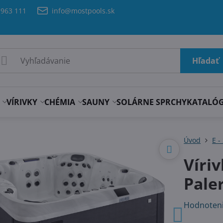
 963 111
info@mostpools.sk
Hľadať
VÍRIVKY
CHÉMIA
SAUNY
SOLÁRNE SPRCHY
KATALÓ
Úvod
E -
Víri
Pale
Hodnoten