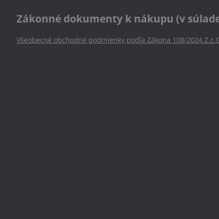
Zákonné dokumenty k nákupu (v súlade s
Všeobecné obchodné podmienky podľa Zákona 108/2024 Z.z.