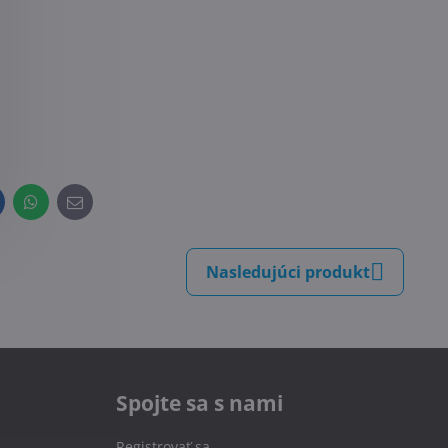
inkedIn
WhatsApp
E-
mail
Nasledujúci produkt
Spojte sa s nami
Registrovať sa