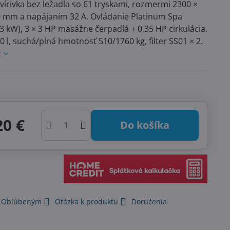
vírivka bez ležadla so 61 tryskami, rozmermi 2300 ×
0 mm a napájaním 32 A. Ovládanie Platinum Spa
3 kW), 3 × 3 HP masážne čerpadlá + 0,35 HP cirkulácia.
 l, suchá/plná hmotnosť 510/1760 kg, filter SS01 × 2.
c
20 €
Do košíka
k Obľúbeným
Otázka k produktu
Doručenia