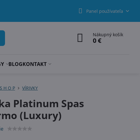
Panel používateľa
Nákupný košík
0 €
GY
BLOG
KONTAKT
 S H O P
VÍRIVKY
vka Platinum Spas
rmo (Luxury)
ie