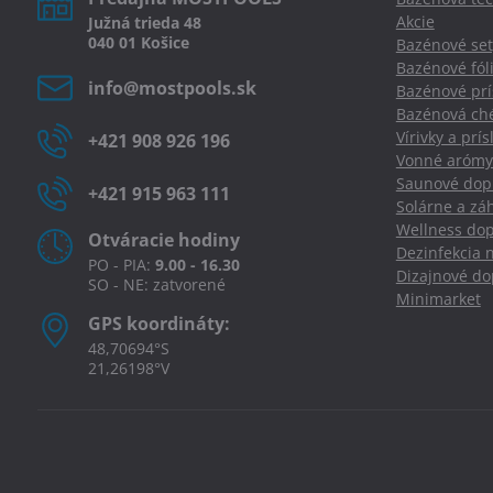
Akcie
Južná
trieda
48
040 01
Košice
Bazénové set
Bazénové fól
info​@mostpools​.sk
Bazénové prí
Bazénová ché
Vírivky a prí
+421 908 926 196
Vonné arómy
Saunové dopl
+421 915 963 111
Solárne a zá
Wellness dop
Otváracie hodiny
Dezinfekcia 
PO - PIA:
9.00 - 16.30
Dizajnové d
SO - NE: zatvorené
Minimarket
GPS koordináty:
48,70694°S
21,26198°V