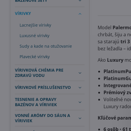
BAZÉNOVÉ SETY
VÍRIVKY
Lacnejšie vírivky
Model
Palerm
chrbát, šiju a 
Luxusné vírivky
sa starajú
tri 
Sudy a kade na otužovanie
bez ležadla – i
Plavecké vírivky
Ako
Luxury
mod
VÍRIVKOVÁ CHÉMIA PRE
PlatinumPu
ZDRAVÚ VODU
PlatinumG
Integrované
VÍRIVKOVÉ PRÍSLUŠENSTVO
Prémiový z
Voliteľné n
TESNENIE A OPRAVY
BAZÉNOV A VÍRIVIEK
Luxury rado
VONNÉ ARÓMY DO SÁUN A
Kľúčové param
VÍRIVIEK
6 osôb
•
61 