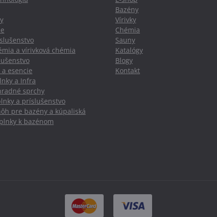
Bazény
y
Vírivky
ie
Chémia
slušenstvo
Sauny
mia a vírivková chémia
Katalógy
slušenstvo
Blogy
 a esencie
Kontakt
nky a Infra
hradné sprchy
lnky a príslušenstvo
nôh pre bazény a kúpaliská
oplnky k bazénom