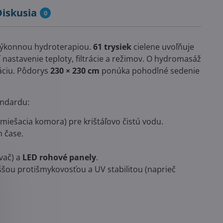
Diskusia
0
 výkonnou hydroterapiou.
61 trysiek
cielene uvoľňuje
 nastavenie teploty, filtrácie a režimov. O hydromasáž
ráciu. Pôdorys
230 × 230 cm
ponúka pohodlné sedenie
andardu:
miešacia komora) pre krištáľovo čistú vodu.
 čase.
vač) a
LED rohové panely
.
ššou protišmykovosťou a UV stabilitou (naprieč