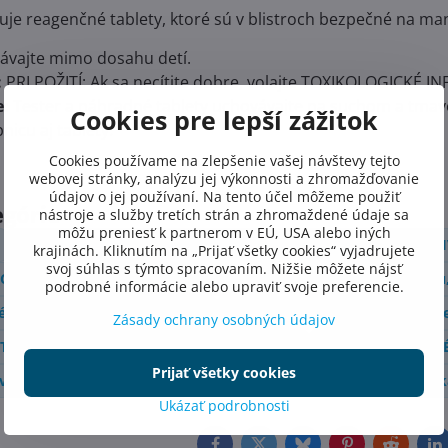
je reagenčné tablety, ktoré sú v blistroch bezpečné na man
vajte mimo dosahu detí.
:
PRI POŽITÍ: Ak sa necítite dobre, volajte TOXIKOLOGICKÉ
e:
Tester a náhradné tablety uchovávajte na suchom a tmav
Cookies pre lepší zážitok
nicu aj tablety.
Cookies používame na zlepšenie vašej návštevy tejto
webovej stránky, analýzu jej výkonnosti a zhromažďovanie
údajov o jej používaní. Na tento účel môžeme použiť
egórie
nástroje a služby tretích strán a zhromaždené údaje sa
môžu preniesť k partnerom v EÚ, USA alebo iných
BAZÉNOVÉ PRÍSLUŠENSTVO-VŠETKO PRE BAZÉN
VÍR
krajinách. Kliknutím na „Prijať všetky cookies“ vyjadrujete
svoj súhlas s týmto spracovaním. Nižšie môžete nájsť
CHÉMIA SO ŠPIČKOVOU ÚČINNOSŤOU
Meranie pH, chlóru,
podrobné informácie alebo upraviť svoje preferencie.
éna a bazénové príslušenstvo
Testovanie vody, testery a r
Zásady ochrany osobných údajov
TECHNOLÓGIA PRE SPOĽAHLIVÚ FUNKCIU
VÍRIVKOVÁ CH
Prijať všetky cookies
vody, testery a reagencie
Meranie pH, chlóru, kyslíka a alk
Ukázať podrobnosti