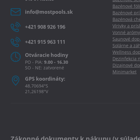
Bazénové fól
info​@mostpools​.sk
Bazénové prí
Bazénová ché
Vírivky a prí
+421 908 926 196
Vonné arómy
Saunové dopl
+421 915 963 111
Solárne a zá
Wellness dop
Otváracie hodiny
Dezinfekcia 
PO - PIA:
9.00 - 16.30
Dizajnové d
SO - NE: zatvorené
Minimarket
GPS koordináty:
48,70694°S
21,26198°V
Zákonné dokumenty k nákupu (v súlade s