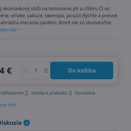
j skúmavkový slúži na testovanie ph a chlóru Cl vo
éne, vírivke, yakuze, swimspa, jacuzzi.Rýchle a presné
nahrádza merania pásikmi, ktoré nie sú dostatočne
ajte viac
4 €
Do košíka
k Obľúbeným
Otázka k produktu
Doručenia
anet Pool
Diskusia
0