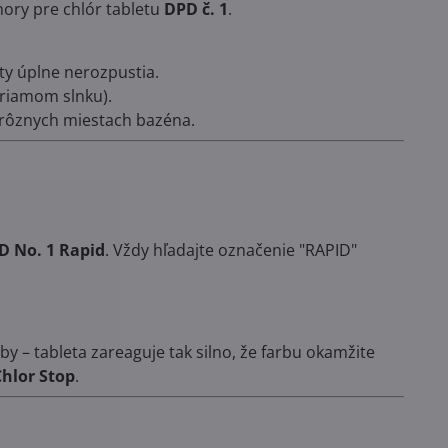
mory pre chlór tabletu
DPD č. 1
.
ty úplne nerozpustia.
priamom slnku).
3 rôznych miestach bazéna.
D No. 1 Rapid
. Vždy hľadajte označenie "RAPID"
rby – tableta zareaguje tak silno, že farbu okamžite
Chlor Stop
.