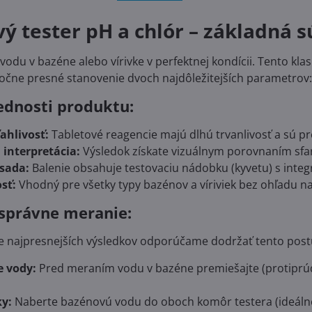
ý tester pH a chlór – základná 
vodu v bazéne alebo vírivke v perfektnej kondícii. Tento kla
točne presné stanovenie dvoch najdôležitejších parametrov
ednosti produktu:
ahlivosť:
Tabletové reagencie majú dlhú trvanlivosť a sú p
interpretácia:
Výsledok získate vizuálnym porovnaním sfa
sada:
Balenie obsahuje testovaciu nádobku (kyvetu) s integ
sť:
Vhodný pre všetky typy bazénov a víriviek bez ohľadu n
správne meranie:
e najpresnejších výsledkov odporúčame dodržať tento post
e vody:
Pred meraním vodu v bazéne premiešajte (protiprúdo
y:
Naberte bazénovú vodu do oboch komôr testera (ideálne 