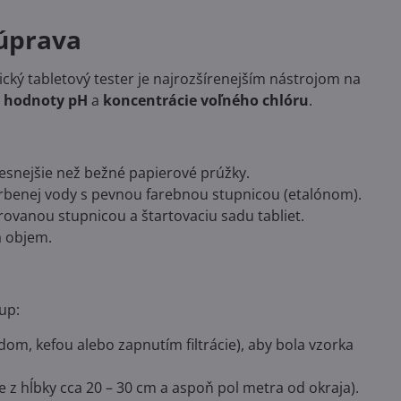
súprava
sický tabletový tester je najrozšírenejším nástrojom na
:
hodnoty pH
a
koncentrácie voľného chlóru
.
resnejšie než bežné papierové prúžky.
rbenej vody s pevnou farebnou stupnicou (etalónom).
rovanou stupnicou a štartovaciu sadu tabliet.
a objem.
up:
m, kefou alebo zapnutím filtrácie), aby bola vzorka
z hĺbky cca 20 – 30 cm a aspoň pol metra od okraja).