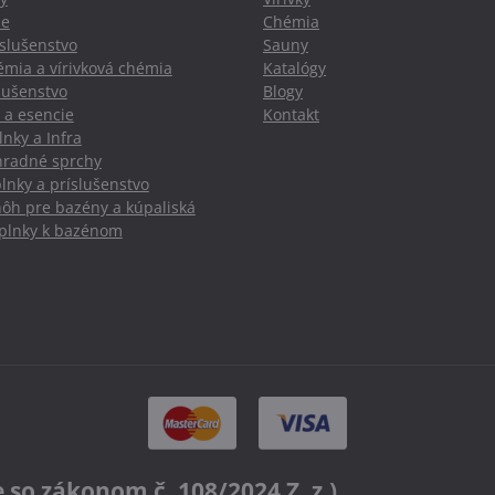
ie
Chémia
slušenstvo
Sauny
mia a vírivková chémia
Katalógy
slušenstvo
Blogy
 a esencie
Kontakt
nky a Infra
hradné sprchy
lnky a príslušenstvo
nôh pre bazény a kúpaliská
oplnky k bazénom
o zákonom č. 108/2024 Z. z.)