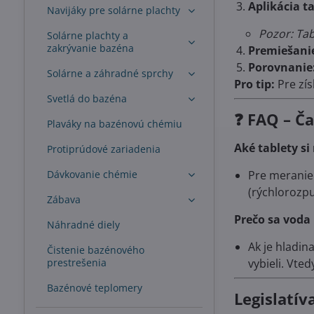
Aplikácia ta
Navijáky pre solárne plachty
Pozor: Tab
Solárne plachty a
zakrývanie bazéna
Premiešani
Porovnanie
Solárne a záhradné sprchy
Pro tip:
Pre zís
Svetlá do bazéna
❓ FAQ – Č
Plaváky na bazénovú chémiu
Aké tablety si
Protiprúdové zariadenia
Dávkovanie chémie
Pre meranie
(rýchlorozpu
Zábava
Prečo sa voda 
Náhradné diely
Ak je hladin
Čistenie bazénového
prestrešenia
vybieli. Vte
Bazénové teplomery
Legislatí