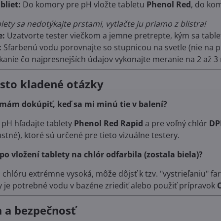
bliet:
Do komory pre pH vložte tabletu
Phenol Red
, do ko
lety sa nedotýkajte prstami, vytlačte ju priamo z blistra!
e:
Uzatvorte tester viečkom a jemne pretrepte, kým sa table
:
Sfarbenú vodu porovnajte so stupnicou na svetle (nie na 
kanie čo najpresnejších údajov vykonajte meranie na 2 až 
asto kladené otázky
 mám dokúpiť, keď sa mi minú tie v balení?
 pH hľadajte tablety
Phenol Red Rapid
a pre voľný chlór
DP
stné), ktoré sú určené pre tieto vizuálne testery.
po vložení tablety na chlór odfarbila (zostala biela)?
a chlóru extrémne vysoká, môže dôjsť k tzv. "vystrieľaniu" fa
dy je potrebné vodu v bazéne zriediť alebo použiť prípravok
va a bezpečnosť