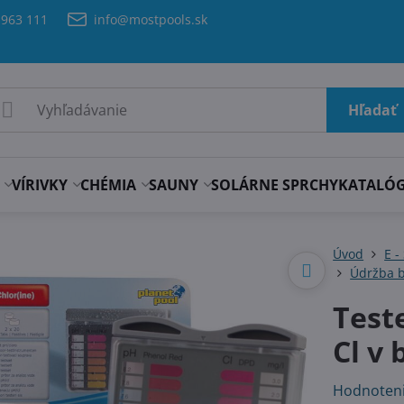
 963 111
info@mostpools.sk
Hľadať
VÍRIVKY
CHÉMIA
SAUNY
SOLÁRNE SPRCHY
KATALÓ
Úvod
E -
Údržba b
Test
Cl v 
Hodnoten