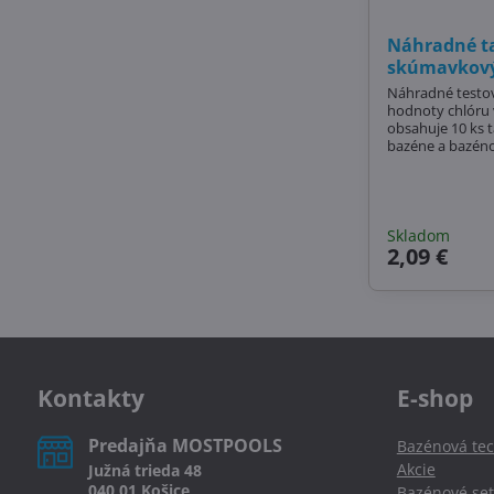
Náhradné ta
skúmavkový
Náhradné testova
hodnoty chlóru 
obsahuje 10 ks t
bazéne a bazénovej vode. Pr
meranie kvality bazénovej vody je záruka pre
dezinfekciu bazé
vydezinfikovane
Skladom
2,09 €
Kontakty
E-shop
Predajňa MOSTPOOLS
Bazénová tec
Akcie
Južná
trieda
48
040 01
Košice
Bazénové set