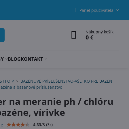
Panel používateľa
Nákupný košík
0 €
GY
BLOG
KONTAKT
 S H O P
BAZÉNOVÉ PRÍSLUŠENSTVO-VŠETKO PRE BAZÉN
azéna a bazénové príslušenstvo
er na meranie ph / chlóru
bazéne, vírivke
ie
4.33
/
5
(
3
x)