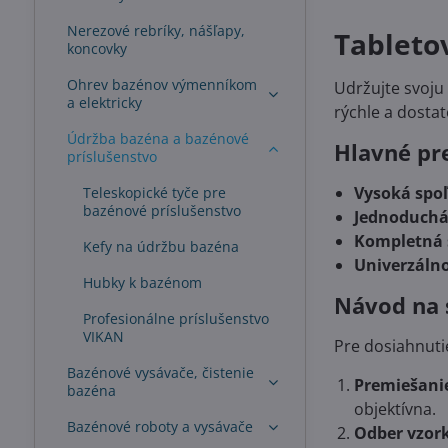
Nerezové rebríky, nášľapy,
Tabletov
koncovky
Ohrev bazénov výmenníkom
Udržujte svoju 
a elektricky
rýchle a dosta
Údržba bazéna a bazénové
Hlavné pr
príslušenstvo
Vysoká spoľ
Teleskopické tyče pre
bazénové príslušenstvo
Jednoduchá 
Kompletná 
Kefy na údržbu bazéna
Univerzálno
Hubky k bazénom
Návod na 
Profesionálne príslušenstvo
VIKAN
Pre dosiahnuti
Bazénové vysávače, čistenie
Premiešani
bazéna
objektívna.
Bazénové roboty a vysávače
Odber vzork