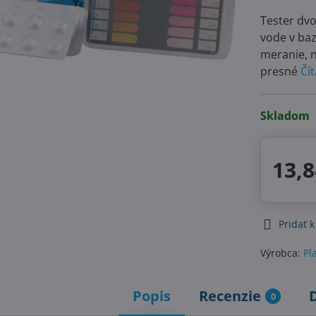
Tester dvo
vode v baz
meranie, 
presné
Čít
Skladom
13,8
Pridať 
Výrobca:
Pl
Popis
Recenzie
0