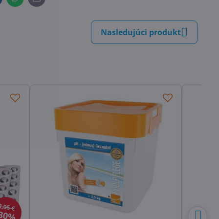
inkedIn
WhatsApp
E-
mail
Nasledujúci produkt
2,05 €
30%