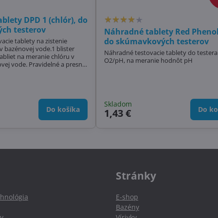
blety DPD 1 (chlór), do
ch testerov
Náhradné tablety Red Phenol
do skúmavkových testerov
cie tablety na zistenie
v bazénovej vode.1 blister
Náhradné testovacie tablety do testera 
abliet na meranie chlóru v
O2/pH, na meranie hodnôt pH
avidelné a presné
na a udržanie čistej
j vody
Skladom
Do košíka
Do ko
1,43 €
Stránky
hnológia
E-shop
Bazény
y
Vírivky