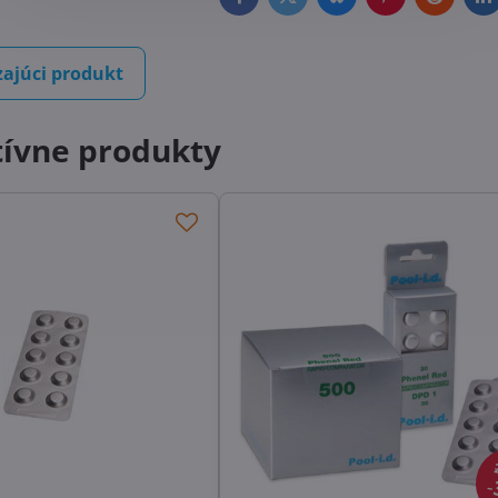
Facebook
Twitter
Bluesky
Pinterest
Reddit
L
ajúci produkt
tívne produkty