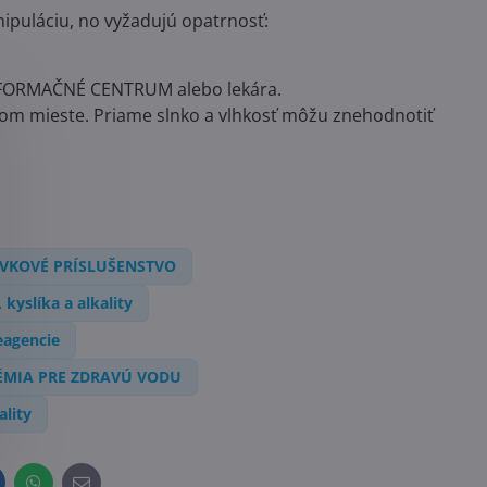
ipuláciu, no vyžadujú opatrnosť:
 INFORMAČNÉ CENTRUM alebo lekára.
om mieste. Priame slnko a vlhkosť môžu znehodnotiť
IVKOVÉ PRÍSLUŠENSTVO
 kyslíka a alkality
eagencie
ÉMIA PRE ZDRAVÚ VODU
ality