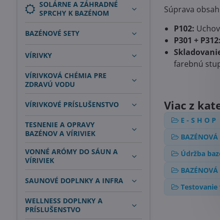
SOLÁRNE A ZÁHRADNÉ
Súprava obsahu
SPRCHY K BAZÉNOM
P102:
Uchová
BAZÉNOVÉ SETY
P301 + P312
Skladovani
VÍRIVKY
farebnú stup
VÍRIVKOVÁ CHÉMIA PRE
ZDRAVÚ VODU
Viac z kat
VÍRIVKOVÉ PRÍSLUŠENSTVO
E - S H O P
TESNENIE A OPRAVY
BAZÉNOV A VÍRIVIEK
BAZÉNOVÁ 
VONNÉ ARÓMY DO SÁUN A
Údržba baz
VÍRIVIEK
BAZÉNOVÁ 
SAUNOVÉ DOPLNKY A INFRA
Testovanie 
WELLNESS DOPLNKY A
PRÍSLUŠENSTVO