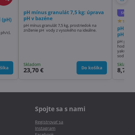
pH mínus granulát 7,5 kg: úprava
SKLAD
pH v bazéne
 (pH)
pH mínus granulát 7,5 kg, prostriedok na
pH plus
zníženie pH vody z vysokého na ideálne.
ph/cl,
pH vody
pH plus granulát prípravok na zvýšenie
hodnoty p
yakuzi, ja
sodný. P
hodnoty pH vo v
Skladom
Skladom
swimspa.
šíka
Do košíka
23,70 €
8,71 €
Spojte sa s nami
Registrovať sa
Instagram
Facebook