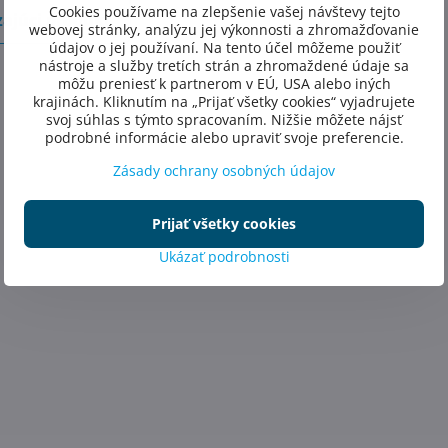
Cookies používame na zlepšenie vašej návštevy tejto
ajúci produkt
webovej stránky, analýzu jej výkonnosti a zhromažďovanie
údajov o jej používaní. Na tento účel môžeme použiť
nástroje a služby tretích strán a zhromaždené údaje sa
môžu preniesť k partnerom v EÚ, USA alebo iných
krajinách. Kliknutím na „Prijať všetky cookies“ vyjadrujete
svoj súhlas s týmto spracovaním. Nižšie môžete nájsť
podrobné informácie alebo upraviť svoje preferencie.
Zásady ochrany osobných údajov
Prijať všetky cookies
Ukázať podrobnosti