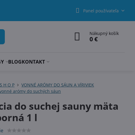
Panel používateľa
Nákupný košík
0 €
GY
BLOG
KONTAKT
 S H O P
VONNÉ ARÓMY DO SÁUN A VÍRIVIEK
 vonné arómy do suchých sáun
cia do suchej sauny mäta
orná 1 l
ie