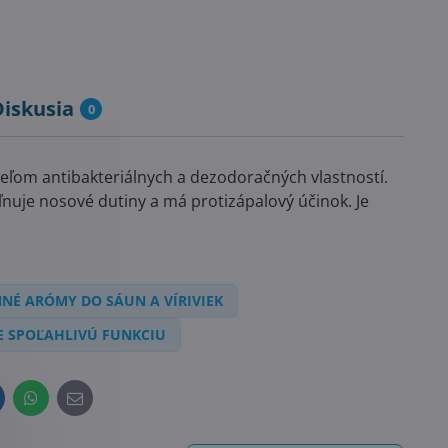
Diskusia
0
iteľom antibakteriálnych a dezodoračných vlastností.
oľnuje nosové dutiny a má protizápalový účinok. Je
NÉ ARÓMY DO SÁUN A VÍRIVIEK
E SPOĽAHLIVÚ FUNKCIU
inkedIn
WhatsApp
E-
mail