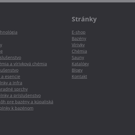
Stránky
hnológia
E-shop
Bazény
y
Vírivky
ie
Chémia
slušenstvo
Sauny
mia a vírivková chémia
Katalógy
slušenstvo
Blogy
 a esencie
Kontakt
nky a Infra
hradné sprchy
lnky a príslušenstvo
nôh pre bazény a kúpaliská
oplnky k bazénom