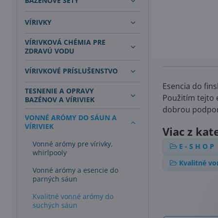
BAZÉNOVÉ SETY
VÍRIVKY
VÍRIVKOVÁ CHÉMIA PRE
ZDRAVÚ VODU
VÍRIVKOVÉ PRÍSLUŠENSTVO
Esencia do fins
TESNENIE A OPRAVY
Použitím tejto 
BAZÉNOV A VÍRIVIEK
dobrou podpor
VONNÉ ARÓMY DO SÁUN A
VÍRIVIEK
Viac z kat
Vonné arómy pre vírivky,
E - S H O P
whirlpooly
Kvalitné v
Vonné arómy a esencie do
parných sáun
Kvalitné vonné arómy do
suchých sáun