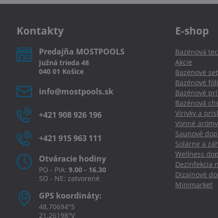
Kontakty
E-shop
Predajňa MOSTPOOLS
Bazénová tec
Akcie
Južná
trieda
48
040 01
Košice
Bazénové set
Bazénové fól
info​@mostpools​.sk
Bazénové prí
Bazénová ché
Vírivky a prí
+421 908 926 196
Vonné arómy
Saunové dopl
+421 915 963 111
Solárne a zá
Wellness dop
Otváracie hodiny
Dezinfekcia 
PO - PIA:
9.00 - 16.30
Dizajnové d
SO - NE: zatvorené
Minimarket
GPS koordináty:
48,70694°S
21,26198°V