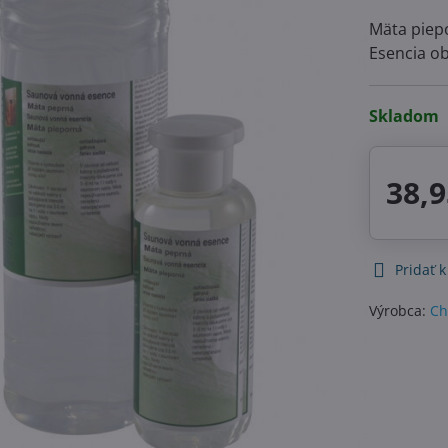
Mäta piepo
Esencia ob
Skladom
38,9
Pridať 
Výrobca:
Ch