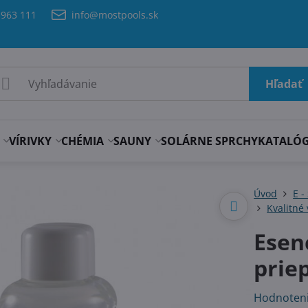
 963 111
info@mostpools.sk
Hľadať
VÍRIVKY
CHÉMIA
SAUNY
SOLÁRNE SPRCHY
KATALÓ
Úvod
E -
Kvalitné
Esen
priep
Hodnoten