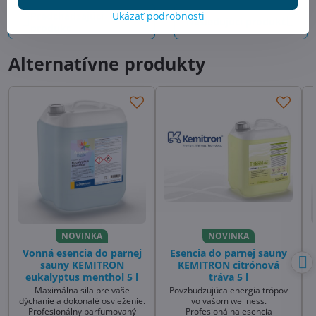
Predchádzajúci
Ukázať podrobnosti
Nasledujúci produkt
produkt
Alternatívne produkty
NOVINKA
NOVINKA
Vonná esencia do parnej
Esencia do parnej sauny
sauny KEMITRON
KEMITRON citrónová
eukalyptus menthol 5 l
tráva 5 l
Maximálna sila pre vaše
Povzbudzujúca energia trópov
dýchanie a dokonalé osvieženie.
vo vašom wellness.
Profesionálny parfumovaný
Profesionálna esencia