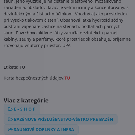
sáun. Jeho využitie je na čistenie plastového, mozaikového
zariadenia, obkladov, lavíc, je veľmi účinný a koncentorvaný, s
dezinfekčným a čistiacim účinkom. Vhodný aj ako prostriedok
pri vysoko tlakovom čistení. Obsahová látka hydroxid sódny
odstráni vápenaté častíce na stenách, podlahách parných
sáun. Povrchovo aktívne látky zaručia dezinfekciu parnej
kabíny, sauny a parfémy, ktoré prostriedok obsahuje, príjemne
rozvoňajú vnútorný priestor. UPA
Etiketa: TU
Karta bezpečnostných údajov:
TU
Viac z kategórie
E - S H O P
BAZÉNOVÉ PRÍSLUŠENSTVO-VŠETKO PRE BAZÉN
SAUNOVÉ DOPLNKY A INFRA