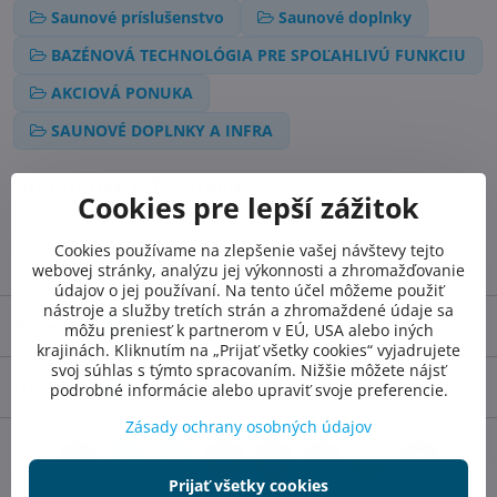
Saunové príslušenstvo
Saunové doplnky
BAZÉNOVÁ TECHNOLÓGIA PRE SPOĽAHLIVÚ FUNKCIU
AKCIOVÁ PONUKA
SAUNOVÉ DOPLNKY A INFRA
Doplnkové informácie
Cookies pre lepší zážitok
Kategória:
Saunové príslušenstvo
Cookies používame na zlepšenie vašej návštevy tejto
Doba dodania::
3 dni
webovej stránky, analýzu jej výkonnosti a zhromažďovanie
údajov o jej používaní. Na tento účel môžeme použiť
nástroje a služby tretích strán a zhromaždené údaje sa
Recenzie
0
môžu preniesť k partnerom v EÚ, USA alebo iných
krajinách. Kliknutím na „Prijať všetky cookies“ vyjadrujete
svoj súhlas s týmto spracovaním. Nižšie môžete nájsť
Diskusia
0
podrobné informácie alebo upraviť svoje preferencie.
Zásady ochrany osobných údajov
Facebook
Twitter
Bluesky
Pinterest
Reddit
LinkedIn
WhatsApp
E-
mail
Prijať všetky cookies