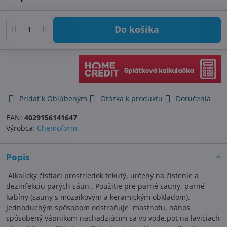
Do košíka
Pridať k Obľúbeným
Otázka k produktu
Doručenia
EAN:
4029156141647
Výrobca:
Chemoform
Popis
Alkalický čistiaci prostriedok tekutý, určený na čistenie a
dezinfekciu parých sáun.. Použitie pre parné sauny, parné
kabíny (sauny s mozaikovým a keramickým obkladom).
Jednoduchým spôsobom odstraňuje mastnotu, nános
spôsobený vápnikom nachadzjúcim sa vo vode,pot na laviciach