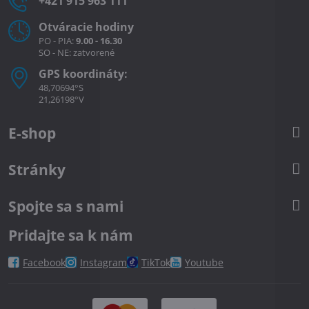
+421 915 963 111
Otváracie hodiny
PO - PIA:
9.00 - 16.30
SO - NE: zatvorené
GPS koordináty:
48,70694°S
21,26198°V
E-shop
Stránky
Spojte sa s nami
Pridajte sa k nám
Facebook
Instagram
TikTok
Youtube