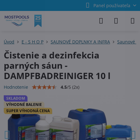
Panel používateľa
Úvod
E - S H O P
SAUNOVÉ DOPLNKY A INFRA
Saunové pr
Čistenie a dezinfekcia
parných sáun -
DAMPFBADREINIGER 10 l
4.5
/
5
(
2
x)
Hodnotenie
SKLADOM
VÝHODNÉ BALENIE
SUPER VÝHODNÁ CENA