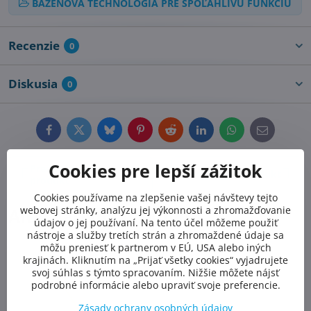
BAZÉNOVÁ TECHNOLÓGIA PRE SPOĽAHLIVÚ FUNKCIU
Recenzie
0
Diskusia
0
Facebook
Twitter
Bluesky
Pinterest
Reddit
LinkedIn
WhatsApp
E-
mail
Cookies pre lepší zážitok
Predchádzajúci
Nasledujúci produkt
produkt
Cookies používame na zlepšenie vašej návštevy tejto
webovej stránky, analýzu jej výkonnosti a zhromažďovanie
Alternatívne produkty
údajov o jej používaní. Na tento účel môžeme použiť
nástroje a služby tretích strán a zhromaždené údaje sa
môžu preniesť k partnerom v EÚ, USA alebo iných
krajinách. Kliknutím na „Prijať všetky cookies“ vyjadrujete
svoj súhlas s týmto spracovaním. Nižšie môžete nájsť
podrobné informácie alebo upraviť svoje preferencie.
Zásady ochrany osobných údajov