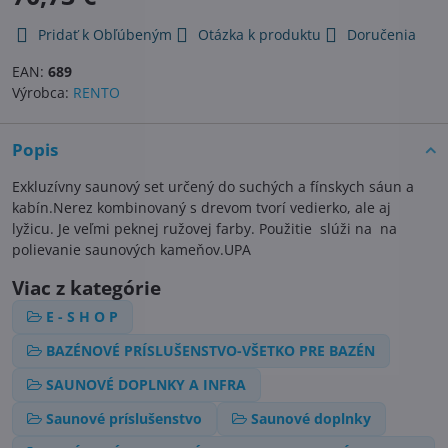
Pridať k Obľúbeným
Otázka k produktu
Doručenia
EAN:
689
Výrobca:
RENTO
Popis
Exkluzívny saunový set určený do suchých a fínskych sáun a
kabín.Nerez kombinovaný s drevom tvorí vedierko, ale aj
lyžicu. Je veľmi peknej ružovej farby. Použitie slúži na na
polievanie saunových kameňov.UPA
Viac z kategórie
E - S H O P
BAZÉNOVÉ PRÍSLUŠENSTVO-VŠETKO PRE BAZÉN
SAUNOVÉ DOPLNKY A INFRA
Saunové príslušenstvo
Saunové doplnky