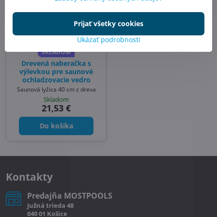
Prijať všetky cookies
Ukázať podrobnosti
SKLADOM
Drevená naberačka s
výlevkou pre saunové
ochladzovacie vedro
Saunová lyžica 40 cm z dreva
Skladom
21,53 €
Do košíka
Kontakty
Predajňa MOSTPOOLS
Južná
trieda
48
040 01
Košice