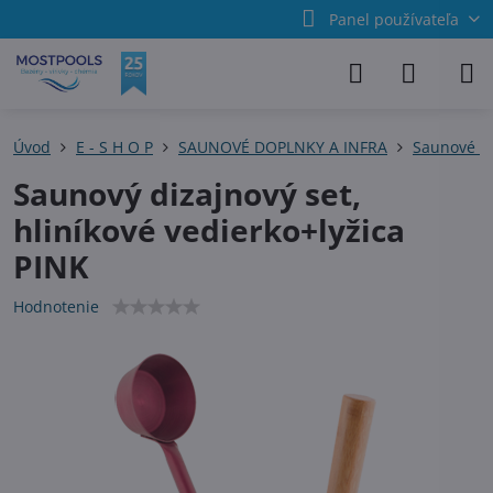
Panel používateľa
Úvod
E - S H O P
SAUNOVÉ DOPLNKY A INFRA
Saunové pr
Saunový dizajnový set,
hliníkové vedierko+lyžica
PINK
Hodnotenie