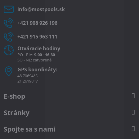
info​@mostpools​.sk
+421 908 926 196
+421 915 963 111
Otváracie hodiny
PO - PIA:
9.00 - 16.30
SO - NE: zatvorené
GPS koordináty:
48,70694°S
21,26198°V
E-shop
Stránky
Spojte sa s nami